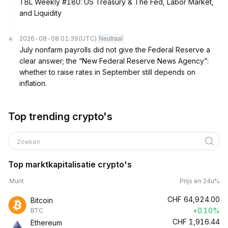
TBL Weekly #180: US Treasury & The Fed, Labor Market,
and Liquidity
2026-08-08 01:39
(UTC)
Neutraal
July nonfarm payrolls did not give the Federal Reserve a
clear answer; the “New Federal Reserve News Agency”:
whether to raise rates in September still depends on
inflation.
Top trending crypto's
Zoeken
Top marktkapitalisatie crypto's
Munt
Prijs en 24u%
CHF
64,924.00
Bitcoin
+0.10%
BTC
CHF
1,916.44
Ethereum