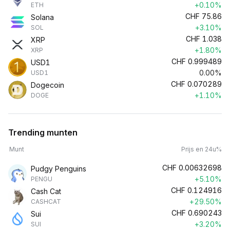
+0.10%
ETH
CHF
75.86
Solana
+3.10%
SOL
CHF
1.038
XRP
+1.80%
XRP
CHF
0.999489
USD1
0.00%
USD1
CHF
0.070289
Dogecoin
+1.10%
DOGE
Trending munten
Munt
Prijs en 24u%
CHF
0.00632698
Pudgy Penguins
+5.10%
PENGU
CHF
0.124916
Cash Cat
+29.50%
CASHCAT
CHF
0.690243
Sui
+3.20%
SUI