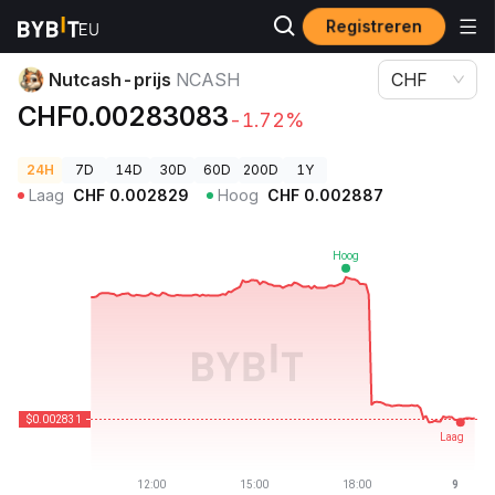
Registreren
Cryptoprijzen
Nutcash-prijs NCASH
Nutcash-prijs
NCASH
CHF
CHF0.00283083
-1.72%
24H
7D
14D
30D
60D
200D
1Y
Laag
CHF
0.002829
Hoog
CHF
0.002887