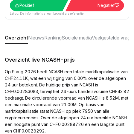
Positief
Negatief
Let op: De informatie is alleen bedoeld als referentie.
Overzicht
Nieuws
Ranking
Sociale media
Veelgestelde vrage
Overzicht live NCASH-prijs
Op 9 aug 2026 heeft NCASH een totale marktkapitalisatie van
CHF24.11K, wat een wijziging van 0.00% over de afgelopen
24 uur betekent. De huidige prijs van NCASH is
CHF0.00283083, terwijl het 24-uurs handelsvolume CHF43.82
bedraagt. De circulerende voorraad van NCASH is 8.52M, met
een maximale voorraad van 21.00M. Op basis van
marktkapitalisatie staat NCASH op plek 7950 van alle
cryptocurrencies. Over de afgelopen 24 uur bereikte NCASH
een hoogste punt van CHF0.00288726 en een laagste punt
van CHF0.0028292.