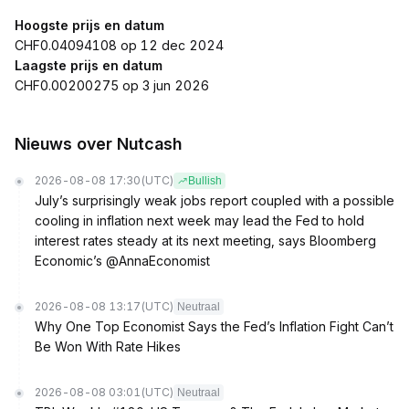
Hoogste prijs en datum
CHF0.04094108 op 12 dec 2024
Laagste prijs en datum
CHF0.00200275 op 3 jun 2026
Nieuws over Nutcash
2026-08-08 17:30
(UTC)
Bullish
July’s surprisingly weak jobs report coupled with a possible
cooling in inflation next week may lead the Fed to hold
interest rates steady at its next meeting, says Bloomberg
Economic’s @AnnaEconomist
2026-08-08 13:17
(UTC)
Neutraal
Why One Top Economist Says the Fed’s Inflation Fight Can’t
Be Won With Rate Hikes
2026-08-08 03:01
(UTC)
Neutraal