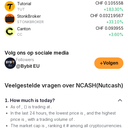
CHF
0.105558
Tutorial
+183.30%
TUT
CHF
0.03219567
StonkBroker
+33.10%
STONKBROKER
CHF
0.093955
Canton
+3.60%
CC
Volg ons op sociale media
Followers
+
Volgen
@Bybit EU
Veelgestelde vragen over NCASH(Nutcash)
1. How much is today?
As of , () is trading at .
In the last 24 hours, the lowest price is , and the highest
price is , with a trading volume of .
The market cap is , ranking it # among all cryptocurrencies.