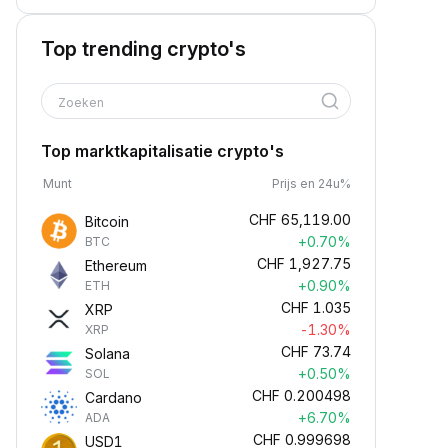
Top trending crypto's
Zoeken
Top marktkapitalisatie crypto's
Munt
Prijs en 24u%
CHF
65,119.00
Bitcoin
+0.70%
BTC
CHF
1,927.75
Ethereum
+0.90%
ETH
CHF
1.035
XRP
-1.30%
XRP
CHF
73.74
Solana
+0.50%
SOL
CHF
0.200498
Cardano
+6.70%
ADA
CHF
0.999698
USD1