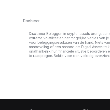
Disclaimer
Disclaimer Beleggen in crypto-assets brengt aanz
extreme volatiliteit en het mogelijke verlies van je
voor beleggingsresultaten van de hand. Niets van 
aanbeveling of een aanbod om Digital Assets te 
onafhankelijk hun financiële situatie beoordele
te raadplegen. Bekijk voor een volledig overzich