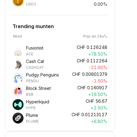
0.00%
USD1
Trending munten
Munt
Prijs en 24u%
CHF
0.126248
Fusionist
+78.50%
ACE
CHF
0.112264
Cash Cat
-21.00%
CASHCAT
CHF
0.00601379
Pudgy Penguins
-1.50%
PENGU
CHF
0.160917
Block Street
+16.50%
BSB
CHF
56.67
Hyperliquid
+2.50%
HYPE
CHF
0.01213127
Plume
+6.80%
PLUME