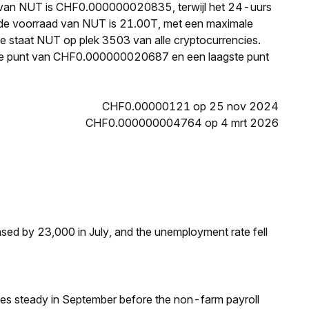
js van NUT is CHF0.000000020835, terwijl het 24-uurs
de voorraad van NUT is 21.00T, met een maximale
ie staat NUT op plek 3503 van alle cryptocurrencies.
te punt van CHF0.000000020687 en een laagste punt
CHF0.00000121 op 25 nov 2024
CHF0.000000004764 op 4 mrt 2026
ed by 23,000 in July, and the unemployment rate fell
ates steady in September before the non-farm payroll