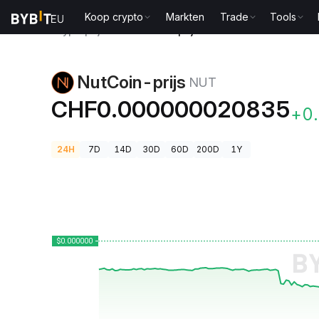
Koop crypto
Markten
Trade
Tools
Cryptoprijzen
NutCoin-prijs NUT
NutCoin-prijs
NUT
CHF0.000000020835
+0
24H
7D
14D
30D
60D
200D
1Y