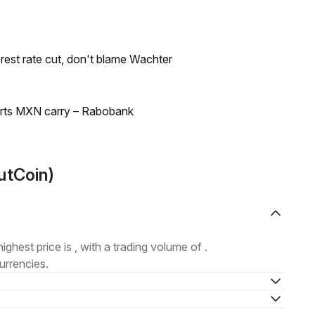
rest rate cut, don't blame Wachter
orts MXN carry – Rabobank
utCoin)
highest price is , with a trading volume of .
urrencies.