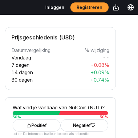
Registreren
Inloggen
Prijsgeschiedenis (USD)
Datumvergelijking
% wijziging
Vandaag
--
7 dagen
-0.08%
14 dagen
+0.09%
30 dagen
+0.74%
Wat vind je vandaag van NutCoin (NUT)?
50
%
50
%
Positief
Negatief
Let op: De informatie is alleen bedoeld als referentie.