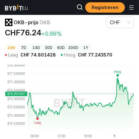
Registreren
Cryptoprijzen
OKB-prijs OKB
OKB-prijs
OKB
CHF
CHF76.24
+0.99%
24H
7D
14D
30D
60D
200D
1Y
Laag
CHF
74.801428
Hoog
CHF
77.243570