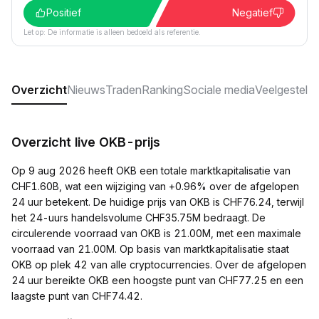
Positief
Negatief
Let op: De informatie is alleen bedoeld als referentie.
Overzicht
Nieuws
Traden
Ranking
Sociale media
Veelgesteld
Overzicht live OKB-prijs
Op 9 aug 2026 heeft OKB een totale marktkapitalisatie van
CHF1.60B, wat een wijziging van +0.96% over de afgelopen
24 uur betekent. De huidige prijs van OKB is CHF76.24, terwijl
het 24-uurs handelsvolume CHF35.75M bedraagt. De
circulerende voorraad van OKB is 21.00M, met een maximale
voorraad van 21.00M. Op basis van marktkapitalisatie staat
OKB op plek 42 van alle cryptocurrencies. Over de afgelopen
24 uur bereikte OKB een hoogste punt van CHF77.25 en een
laagste punt van CHF74.42.