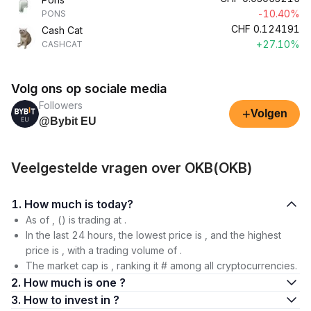
-10.40%
PONS
CHF
0.124191
Cash Cat
+27.10%
CASHCAT
Volg ons op sociale media
Followers
+
Volgen
@Bybit EU
Veelgestelde vragen over OKB(OKB)
1. How much is today?
As of , () is trading at .
In the last 24 hours, the lowest price is , and the highest
price is , with a trading volume of .
The market cap is , ranking it # among all cryptocurrencies.
2. How much is one ?
3. How to invest in ?