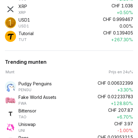
CHF
1.038
XRP
+0.50%
XRP
CHF
0.999467
USD1
0.00%
USD1
CHF
0.139405
Tutorial
+267.30%
TUT
Trending munten
Munt
Prijs en 24u%
CHF
0.00632399
Pudgy Penguins
+3.30%
PENGU
CHF
0.02233783
Fake World Assets
+128.80%
FWA
CHF
207.87
Bittensor
+6.70%
TAO
CHF
3.97
Uniswap
-1.00%
UNI
CHF
0.03053215
Pons