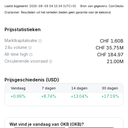
Laatst bijgewerkt: 2026-08-09 04:15:34
(UTC+0)
Bron van gegevens: CoinGecko
Disclaimer: Resultaten uit het verleden bieden geen garantie voor de toekomst.
Prijsstatistieken
Marktkapitalisatie
1.60B
24u volume
35.75M
All-time high
184.97
Circulerende voorraad
21.00M
Prijsgeschiedenis (USD)
Vandaag
7 dagen
14 dagen
30 dagen
+0.99%
+8.74%
+13.04%
+17.19%
Wat vind je vandaag van OKB (OKB)?