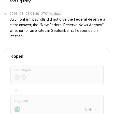
and Liquidity
2026-08-08 01:39
(UTC)
Neutraal
July nonfarm payrolls did not give the Federal Reserve a
clear answer; the “New Federal Reserve News Agency”:
whether to raise rates in September still depends on
inflation.
Kopen
Ontvangen
Uitgeven
CHF
CHF