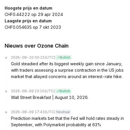
Hoogste prijs en datum
CHF0.44222 op 29 apr 2024
Laagste prijs en datum
CHF0.054635 op 7 okt 2023
Nieuws over Ozone Chain
2026-08-10 00:15
(UTC)
Bullish
Gold steadied after its biggest weekly gain since January,
with traders assessing a surprise contraction in the US jobs
market that allayed concerns around an interest-rate hike.
2026-08-09 23:10
(UTC)
Bullish
Wall Street Breakfast | August 10, 2026.
2026-08-09 17:43
(UTC)
Neutraal
Prediction markets bet that the Fed will hold rates steady in
September, with Polymarket probability at 63%