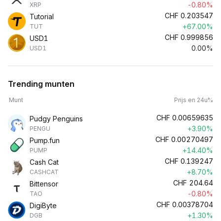
-0.80%
XRP
CHF
0.203547
Tutorial
+67.00%
TUT
CHF
0.999856
USD1
0.00%
USD1
Trending munten
Munt
Prijs en 24u%
CHF
0.00659635
Pudgy Penguins
+3.90%
PENGU
CHF
0.00270497
Pump.fun
+14.40%
PUMP
CHF
0.139247
Cash Cat
+8.70%
CASHCAT
CHF
204.64
Bittensor
-0.80%
TAO
CHF
0.00378704
DigiByte
+1.30%
DGB