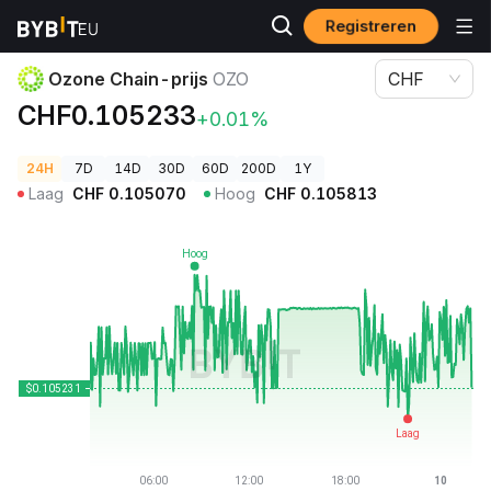
Registreren
Cryptoprijzen
Ozone Chain-prijs OZO
Ozone Chain-prijs
OZO
CHF
CHF0.105233
+0.01%
24H
7D
14D
30D
60D
200D
1Y
Laag
CHF
0.105070
Hoog
CHF
0.105813