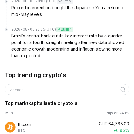
2026-08-05 23:01
(UTC)
Neutraal
Record intervention bought the Japanese Yen a return to
mid-May levels.
2026-08-05 22:25
(UTC)
Bullish
Brazil’s central bank cut its key interest rate by a quarter
point for a fourth straight meeting after new data showed
economic growth moderating and inflation slowing more
than expected.
Top trending crypto's
Zoeken
Top marktkapitalisatie crypto's
Munt
Prijs en 24u%
CHF
64,765.00
Bitcoin
+0.95%
BTC