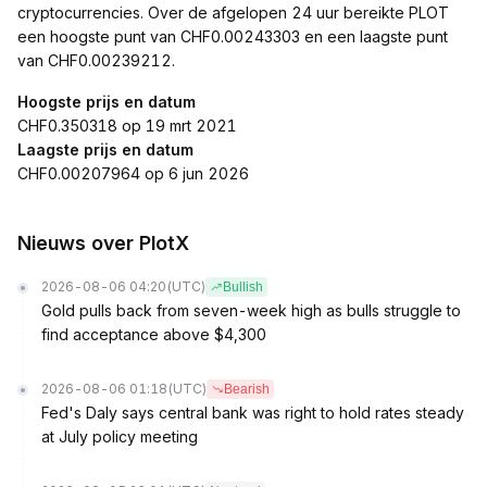
cryptocurrencies. Over de afgelopen 24 uur bereikte PLOT
een hoogste punt van CHF0.00243303 en een laagste punt
van CHF0.00239212.
Hoogste prijs en datum
CHF0.350318 op 19 mrt 2021
Laagste prijs en datum
CHF0.00207964 op 6 jun 2026
Nieuws over PlotX
2026-08-06 04:20
(UTC)
Bullish
Gold pulls back from seven-week high as bulls struggle to
find acceptance above $4,300
2026-08-06 01:18
(UTC)
Bearish
Fed's Daly says central bank was right to hold rates steady
at July policy meeting