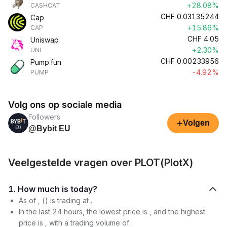
+28.08%
CASHCAT
CHF
0.03135244
Cap
+15.86%
CAP
CHF
4.05
Uniswap
+2.30%
UNI
CHF
0.00233956
Pump.fun
-4.92%
PUMP
Volg ons op sociale media
Followers
+
Volgen
@Bybit EU
Veelgestelde vragen over PLOT(PlotX)
1. How much is today?
As of , () is trading at .
In the last 24 hours, the lowest price is , and the highest
price is , with a trading volume of .