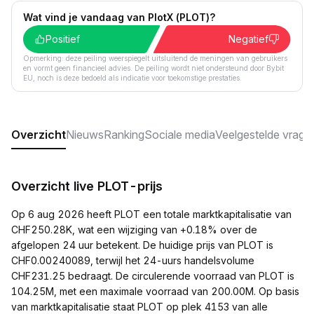
Wat vind je vandaag van PlotX (PLOT)?
Positief
Negatief
Opmerking: deze peiling weerspiegelt uitsluitend de meningen van gebruikers
en vormt geen financieel advies. De peiling wordt niet ondersteund door Bybit
EU, noch is deze bedoeld als indicatie voor toekomstige prestaties.
Overzicht
Nieuws
Ranking
Sociale media
Veelgestelde vrage
Overzicht live PLOT-prijs
Op 6 aug 2026 heeft PLOT een totale marktkapitalisatie van
CHF250.28K, wat een wijziging van +0.18% over de
afgelopen 24 uur betekent. De huidige prijs van PLOT is
CHF0.00240089, terwijl het 24-uurs handelsvolume
CHF231.25 bedraagt. De circulerende voorraad van PLOT is
104.25M, met een maximale voorraad van 200.00M. Op basis
van marktkapitalisatie staat PLOT op plek 4153 van alle