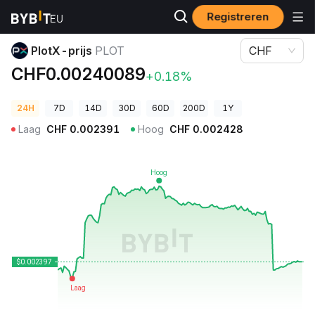
Registreren
Cryptoprijzen
PlotX-prijs PLOT
PlotX-prijs
PLOT
CHF
CHF0.00240089
+0.18%
24H
7D
14D
30D
60D
200D
1Y
Laag
CHF
0.002391
Hoog
CHF
0.002428