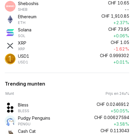
CHF
10.65
Sheboshis
--
SHEB
CHF
1,910.85
Ethereum
+2.37%
ETH
CHF
73.95
Solana
+0.06%
SOL
CHF
1.05
XRP
-1.62%
XRP
CHF
0.999302
USD1
+0.01%
USD1
Trending munten
Munt
Prijs en 24u%
CHF
0.0246912
Bless
+50.05%
BLESS
CHF
0.00627594
Pudgy Penguins
+3.58%
PENGU
CHF
0.113043
Cash Cat