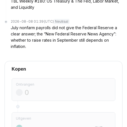
TBL Weekly #180: US Treasury & The Fed, Labor Market,
and Liquidity
2026-08-08 01:39
(UTC)
Neutraal
July nonfarm payrolls did not give the Federal Reserve a
clear answer; the “New Federal Reserve News Agency”:
whether to raise rates in September still depends on
inflation.
Kopen
Ontvangen
Uitgeven