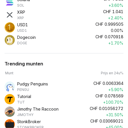
+3.60%
SOL
CHF
1.041
XRP
+2.40%
XRP
CHF
0.999505
USD1
0.00%
USD1
CHF
0.070918
Dogecoin
+1.70%
DOGE
Trending munten
Munt
Prijs en 24u%
CHF
0.0063364
Pudgy Penguins
+5.90%
PENGU
CHF
0.078569
Tutorial
+100.70%
TUT
CHF
0.01056272
Jimothy The Raccoon
+31.50%
JIMOTHY
CHF
0.03069021
StonkBroker
+45.00%
STONKBROKER