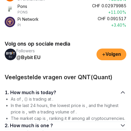
CHF
0.02979985
Pons
+11.00%
PONS
CHF
0.091517
Pi Network
+3.40%
PI
Volg ons op sociale media
Followers
+
Volgen
@Bybit EU
Veelgestelde vragen over QNT(Quant)
1. How much is today?
As of , () is trading at .
In the last 24 hours, the lowest price is , and the highest
price is , with a trading volume of .
The market cap is , ranking it # among all cryptocurrencies.
2. How much is one ?