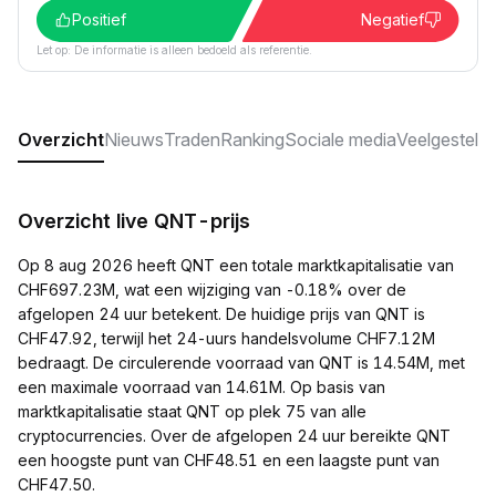
Positief
Negatief
Let op: De informatie is alleen bedoeld als referentie.
Overzicht
Nieuws
Traden
Ranking
Sociale media
Veelgesteld
Overzicht live QNT-prijs
Op 8 aug 2026 heeft QNT een totale marktkapitalisatie van
CHF697.23M, wat een wijziging van -0.18% over de
afgelopen 24 uur betekent. De huidige prijs van QNT is
CHF47.92, terwijl het 24-uurs handelsvolume CHF7.12M
bedraagt. De circulerende voorraad van QNT is 14.54M, met
een maximale voorraad van 14.61M. Op basis van
marktkapitalisatie staat QNT op plek 75 van alle
cryptocurrencies. Over de afgelopen 24 uur bereikte QNT
een hoogste punt van CHF48.51 en een laagste punt van
CHF47.50.