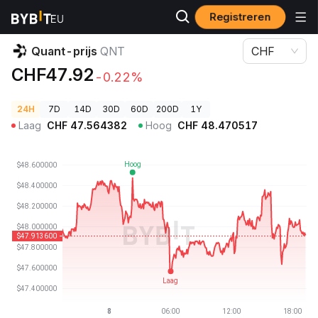
Registreren
Cryptoprijzen
Quant-prijs QNT
Quant-prijs
QNT
CHF
CHF47.92
-0.22%
24H
7D
14D
30D
60D
200D
1Y
Laag
CHF
47.564382
Hoog
CHF
48.470517