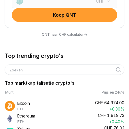
CHF
CHF
Koop QNT
→
QNT naar CHF calculator
Top trending crypto's
Zoeken
Top marktkapitalisatie crypto's
Munt
Prijs en 24u%
CHF
64,974.00
Bitcoin
+0.30%
BTC
CHF
1,919.73
Ethereum
+0.40%
ETH
CHF
76.03
Solana