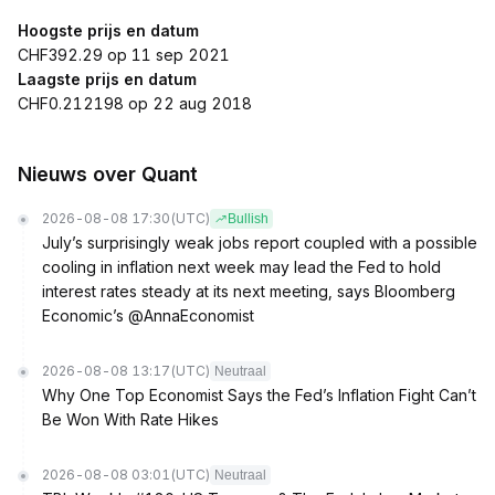
Hoogste prijs en datum
CHF392.29 op 11 sep 2021
Laagste prijs en datum
CHF0.212198 op 22 aug 2018
Nieuws over Quant
2026-08-08 17:30
(UTC)
Bullish
July’s surprisingly weak jobs report coupled with a possible
cooling in inflation next week may lead the Fed to hold
interest rates steady at its next meeting, says Bloomberg
Economic’s @AnnaEconomist
2026-08-08 13:17
(UTC)
Neutraal
Why One Top Economist Says the Fed’s Inflation Fight Can’t
Be Won With Rate Hikes
2026-08-08 03:01
(UTC)
Neutraal