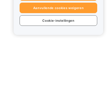
Aanvullende cookies weigeren
Cookie-instellingen
ten
Juridisch
Beleid inzake
belangenverstrengeling
Samenvatting van het beleid
inzake bewaring en
administratie
ESG-informatie