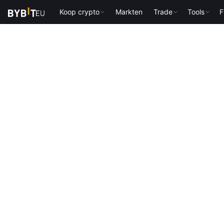
Koop crypto
Markten
Trade
Tools
F