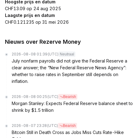
Hoogste prijs en datum
CHF13.09 op 24 aug 2025
Laagste prijs en datum
CHF0.121235 op 31 mei 2026
Nieuws over Rezerve Money
2026-08-08 01:39
(UTC)
Neutraal
July nonfarm payrolls did not give the Federal Reserve a
clear answer; the “New Federal Reserve News Agency”:
whether to raise rates in September still depends on
inflation.
2026-08-08 00:25
(UTC)
Bearish
Morgan Stanley: Expects Federal Reserve balance sheet to
shrink by $1.5 trillion
2026-08-07 23:28
(UTC)
Bearish
Bitcoin Still in Death Cross as Jobs Miss Cuts Rate-Hike