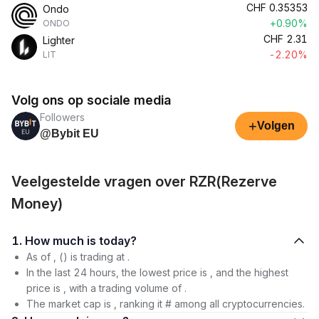
CHF
0.35353
Ondo
+0.90%
ONDO
CHF
2.31
Lighter
-2.20%
LIT
Volg ons op sociale media
Followers
+
Volgen
@Bybit EU
Veelgestelde vragen over RZR(Rezerve
Money)
1. How much is today?
As of , () is trading at .
In the last 24 hours, the lowest price is , and the highest
price is , with a trading volume of .
The market cap is , ranking it # among all cryptocurrencies.