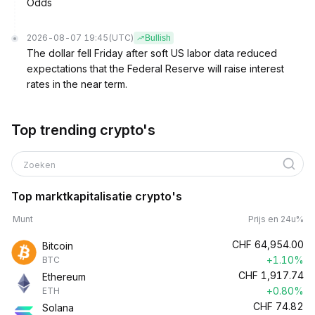
Odds
2026-08-07 19:45
(UTC)
Bullish
The dollar fell Friday after soft US labor data reduced
expectations that the Federal Reserve will raise interest
rates in the near term.
Top trending crypto's
Zoeken
Top marktkapitalisatie crypto's
Munt
Prijs en 24u%
CHF
64,954.00
Bitcoin
+1.10%
BTC
CHF
1,917.74
Ethereum
+0.80%
ETH
CHF
74.82
Solana