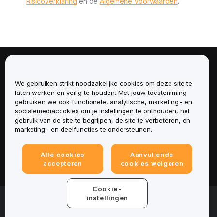
Risicoverklaring
en de
Algemene Voorwaarden
.
Over
We gebruiken strikt noodzakelijke cookies om deze site te
Diensten
laten werken en veilig te houden. Met jouw toestemming
gebruiken we ook functionele, analytische, marketing- en
socialemediacookies om je instellingen te onthouden, het
Ondersteuning
gebruik van de site te begrijpen, de site te verbeteren, en
marketing- en deelfuncties te ondersteunen.
Producten
Alle cookies
Aanvullende
Juridisch
accepteren
cookies weigeren
Cookie-
© 2025-2026 Bybit.eu. Alle rechten voorbehouden.
instellingen
Gebruiksvoorwaarden
|
Privacyvoorwaarden
|
Colofon