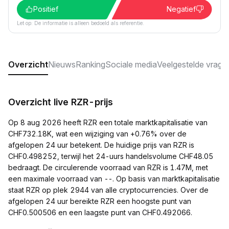
Positief
Negatief
Let op: De informatie is alleen bedoeld als referentie.
Overzicht
Nieuws
Ranking
Sociale media
Veelgestelde vrage
Overzicht live RZR-prijs
Op 8 aug 2026 heeft RZR een totale marktkapitalisatie van
CHF732.18K, wat een wijziging van +0.76% over de
afgelopen 24 uur betekent. De huidige prijs van RZR is
CHF0.498252, terwijl het 24-uurs handelsvolume CHF48.05
bedraagt. De circulerende voorraad van RZR is 1.47M, met
een maximale voorraad van --. Op basis van marktkapitalisatie
staat RZR op plek 2944 van alle cryptocurrencies. Over de
afgelopen 24 uur bereikte RZR een hoogste punt van
CHF0.500506 en een laagste punt van CHF0.492066.