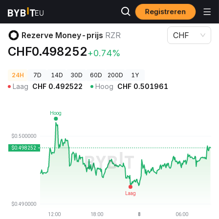
Registreren
Cryptoprijzen
Rezerve Money-prijs RZR
Rezerve Money-prijs
RZR
CHF
CHF0.498252
+0.74%
24H
7D
14D
30D
60D
200D
1Y
Laag
CHF
0.492522
Hoog
CHF
0.501961