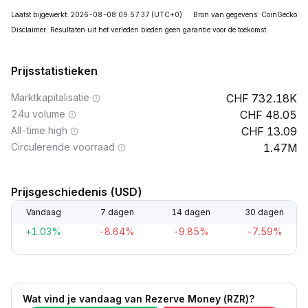
Laatst bijgewerkt: 2026-08-08 09:57:37
(UTC+0)
Bron van gegevens: CoinGecko
Disclaimer: Resultaten uit het verleden bieden geen garantie voor de toekomst.
Prijsstatistieken
Marktkapitalisatie
732.18K
24u volume
48.05
All-time high
13.09
Circulerende voorraad
1.47M
Prijsgeschiedenis (USD)
Vandaag
7 dagen
14 dagen
30 dagen
+1.03%
-8.64%
-9.85%
-7.59%
Wat vind je vandaag van Rezerve Money (RZR)?