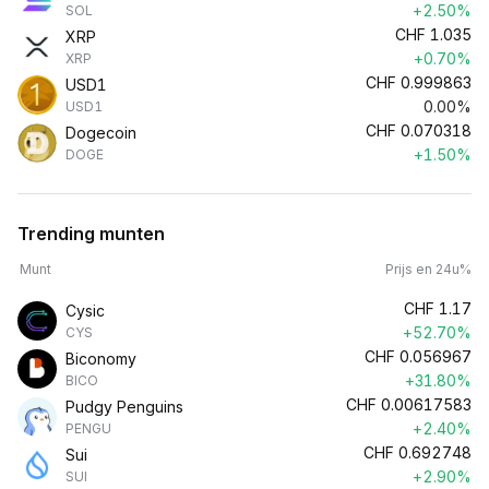
+2.50%
SOL
CHF
1.035
XRP
+0.70%
XRP
CHF
0.999863
USD1
0.00%
USD1
CHF
0.070318
Dogecoin
+1.50%
DOGE
Trending munten
Munt
Prijs en 24u%
CHF
1.17
Cysic
+52.70%
CYS
CHF
0.056967
Biconomy
+31.80%
BICO
CHF
0.00617583
Pudgy Penguins
+2.40%
PENGU
CHF
0.692748
Sui
+2.90%
SUI