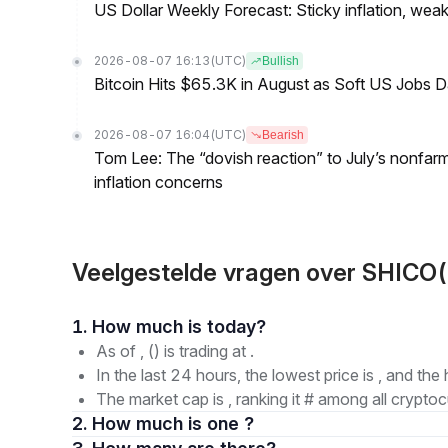
US Dollar Weekly Forecast: Sticky inflation, wea
2026-08-07 16:13
(UTC)
Bullish
Bitcoin Hits $65.3K in August as Soft US Jobs D
2026-08-07 16:04
(UTC)
Bearish
Tom Lee: The “dovish reaction” to July’s nonfar
inflation concerns
Veelgestelde vragen over SHICO(
1. How much is today?
As of , () is trading at .
In the last 24 hours, the lowest price is , and the 
The market cap is , ranking it # among all cryptoc
2. How much is one ?