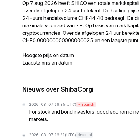
Op 7 aug 2026 heeft SHICO een totale marktkapita
over de afgelopen 24 uur betekent. De huidige pr
24-uurs handelsvolume CHF44.40 bedraagt. De cir
maximale voorraad van --. Op basis van marktkapita
cryptocurrencies. Over de afgelopen 24 uur bereik
CHF0.000000000000000025 en een laagste pun
Hoogste prijs en datum
Laagste prijs en datum
Nieuws over ShibaCorgi
2026-08-07 16:35
(UTC)
Bearish
For stock and bond investors, good economic new
markets.
2026-08-07 16:21
(UTC)
Neutraal