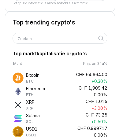
Let op: De informatie is alleen bedoeld als referentie.
Top trending crypto's
Zoeken
Top marktkapitalisatie crypto's
Munt
Prijs en 24u%
CHF
64,664.00
Bitcoin
+0.30%
BTC
CHF
1,909.42
Ethereum
0.00%
ETH
CHF
1.015
XRP
-3.00%
XRP
CHF
73.25
Solana
+0.50%
SOL
CHF
0.999717
USD1
0.00%
USD1