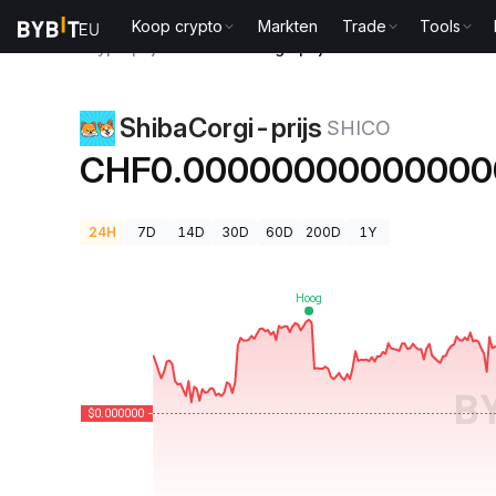
Koop crypto
Markten
Trade
Tools
Cryptoprijzen
ShibaCorgi-prijs SHICO
ShibaCorgi-prijs
SHICO
CHF0.00000000000000
24H
7D
14D
30D
60D
200D
1Y