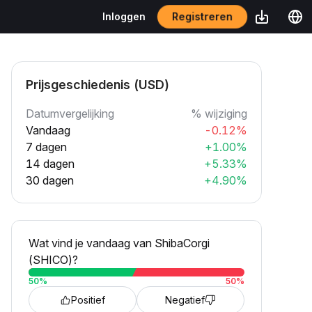
Registreren
Inloggen
Prijsgeschiedenis (USD)
Datumvergelijking
% wijziging
Vandaag
-0.12%
7 dagen
+1.00%
14 dagen
+5.33%
30 dagen
+4.90%
Wat vind je vandaag van ShibaCorgi
(SHICO)?
50
%
50
%
Positief
Negatief