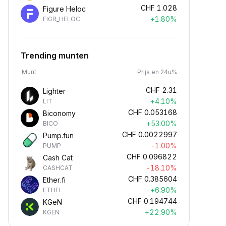
CHF
1.028
Figure Heloc
+1.80%
FIGR_HELOC
Trending munten
Munt
Prijs en 24u%
CHF
2.31
Lighter
+4.10%
LIT
CHF
0.053168
Biconomy
+53.00%
BICO
CHF
0.0022997
Pump.fun
-1.00%
PUMP
CHF
0.096822
Cash Cat
-18.10%
CASHCAT
CHF
0.385604
Ether.fi
+6.90%
ETHFI
CHF
0.194744
KGeN
+22.90%
KGEN