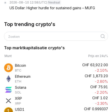
2026-08-10 12:58
(UTC)
Neutraal
US Dollar: Higher hurdle for sustained gains – MUFG
Top trending crypto's
Zoeken
Top marktkapitalisatie crypto's
Munt
Prijs en 24u%
CHF
63,922.00
Bitcoin
-2.10%
BTC
CHF
1,873.20
Ethereum
-2.80%
ETH
CHF
75.91
Solana
-2.20%
SOL
CHF
1.02
XRP
-2.30%
XRP
CHF
0.999337
USD1