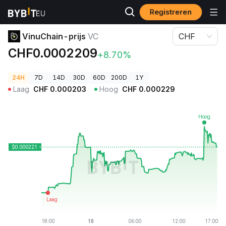
Registreren
Cryptoprijzen
VinuChain-prijs VC
VinuChain-prijs
VC
CHF
CHF0.0002209
+8.70%
24H
7D
14D
30D
60D
200D
1Y
Laag
CHF
0.000203
Hoog
CHF
0.000229