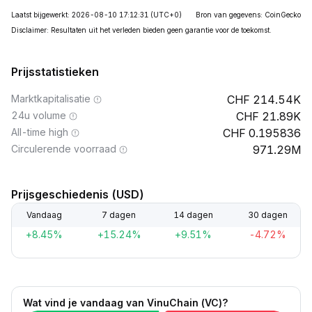
Laatst bijgewerkt: 2026-08-10 17:12:31
(UTC+0)
Bron van gegevens: CoinGecko
Disclaimer: Resultaten uit het verleden bieden geen garantie voor de toekomst.
Prijsstatistieken
Marktkapitalisatie
214.54K
24u volume
21.89K
All-time high
0.195836
Circulerende voorraad
971.29M
Prijsgeschiedenis (USD)
Vandaag
7 dagen
14 dagen
30 dagen
+8.45%
+15.24%
+9.51%
-4.72%
Wat vind je vandaag van VinuChain (VC)?