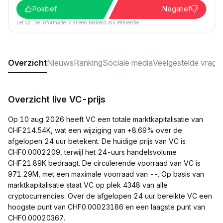
Positief
Negatief
Let op: De informatie is alleen bedoeld als referentie.
Overzicht
Nieuws
Ranking
Sociale media
Veelgestelde vrage
Overzicht live VC-prijs
Op 10 aug 2026 heeft VC een totale marktkapitalisatie van
CHF214.54K, wat een wijziging van +8.69% over de
afgelopen 24 uur betekent. De huidige prijs van VC is
CHF0.0002209, terwijl het 24-uurs handelsvolume
CHF21.89K bedraagt. De circulerende voorraad van VC is
971.29M, met een maximale voorraad van --. Op basis van
marktkapitalisatie staat VC op plek 4348 van alle
cryptocurrencies. Over de afgelopen 24 uur bereikte VC een
hoogste punt van CHF0.00023186 en een laagste punt van
CHF0.00020367.