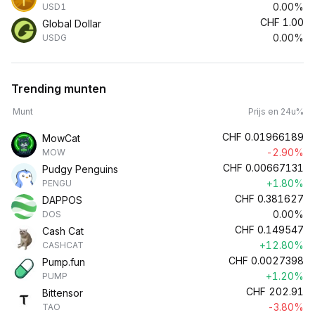
0.00%
USD1
CHF
1.00
Global Dollar
0.00%
USDG
Trending munten
Munt
Prijs en 24u%
CHF
0.01966189
MowCat
-2.90%
MOW
CHF
0.00667131
Pudgy Penguins
+1.80%
PENGU
CHF
0.381627
DAPPOS
0.00%
DOS
CHF
0.149547
Cash Cat
+12.80%
CASHCAT
CHF
0.0027398
Pump.fun
+1.20%
PUMP
CHF
202.91
Bittensor
-3.80%
TAO