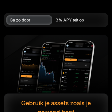
Ga zo door
3% APY telt op
Gebruik je assets zoals je