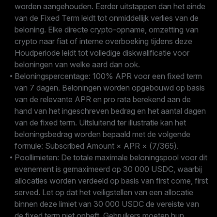
worden aangehouden. Eerder uitstappen dan het einde
van de Fixed Term leidt tot onmiddellijk verlies van de
beloning. Elke directe crypto-opname, omzetting van
crypto naar fiat of interne overboeking tijdens deze
Houdperiode leidt tot volledige diskwalificatie voor
beloningen van welke aard dan ook.
Beloningspercentage: 100% APR voor een fixed term
van 7 dagen. Beloningen worden opgebouwd op basis
van de relevante APR en pro rata berekend aan de
hand van het ingeschreven bedrag en het aantal dagen
van de fixed term. Uitsluitend ter illustratie kan het
beloningsbedrag worden bepaald met de volgende
formule: Subscribed Amount × APR × (7/365).
Poollimieten: De totale maximale beloningspool voor dit
evenement is gemaximeerd op 30 000 USDC, waarbij
allocaties worden verdeeld op basis van first come, first
served. Let op dat het veiligstellen van een allocatie
binnen deze limiet van 30 000 USDC de vereiste van
de fixed term niet opheft. Gebruikers moeten hun