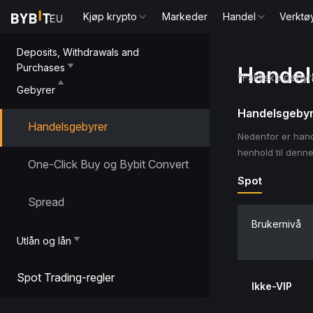
Kjøp krypto
Markeder
Handel
Verktø
Deposits, Withdrawals and
Purchases
Handel
*Faktiske gebyr
Gebyrer
Handelsgebyr g
Handelsgebyrer
Nedenfor er handel
henhold til denne
One-Click Buy og Bybit Convert
Spot
Spread
Brukernivå
Utlån og lån
Spot Trading-regler
Ikke-VIP