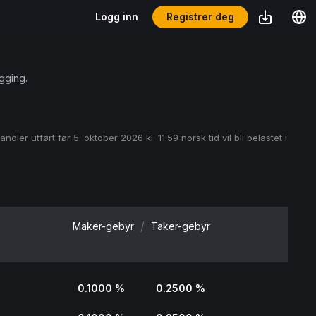
Registrer deg
Logg inn
gging.
ler utført før 5. oktober 2026 kl. 11:59 norsk tid vil bli belastet i
/
Maker-gebyr
Taker-gebyr
0.1000 %
0.2500 %