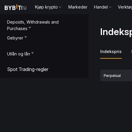
Kjøp krypto
Markeder
Handel
Verktø
Deposits, Withdrawals and
Purchases
Indeksp
Gebyrer
Indekspris
Utlån og lån
Spot Trading-regler
Perpetual