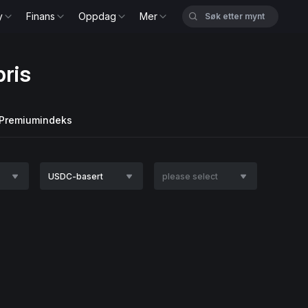
y
Finans
Oppdag
Mer
ris
Premiumindeks
USDC-basert
please select