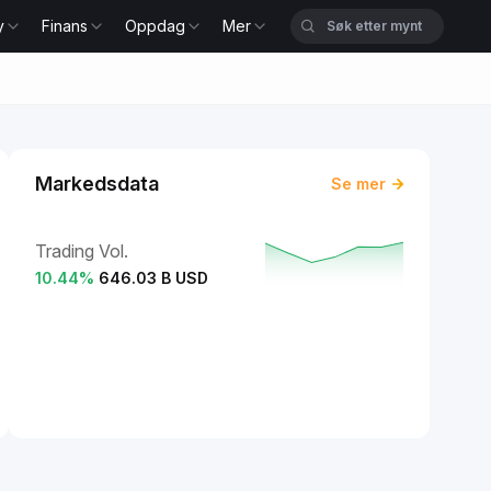
y
Finans
Oppdag
Mer
Markedsdata
Se mer
Trading Vol.
10.44
%
646.03 B USD