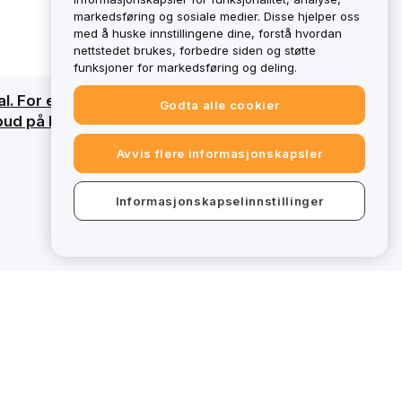
markedsføring og sosiale medier. Disse hjelper oss
med å huske innstillingene dine, forstå hvordan
nettstedet brukes, forbedre siden og støtte
funksjoner for markedsføring og deling.
l. For en detaljert oversikt, se vår
Godta alle cookier
lbud på bybit.eu utenfor MiCAR-regulatorisk
Avvis flere informasjonskapsler
Informasjonskapselinnstillinger