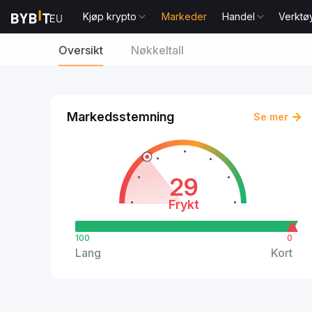
Kjøp krypto
Markeder
Handel
Verktø
Oversikt
Nøkkeltall
Markedsstemning
Se mer
29
Frykt
100
0
Lang
Kort