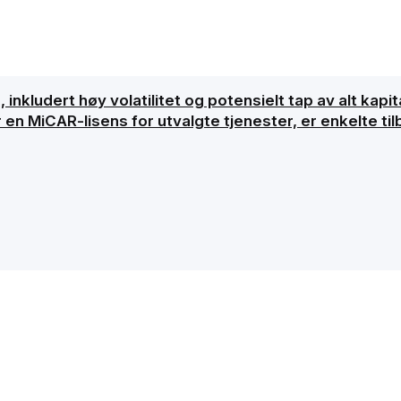
inkludert høy volatilitet og potensielt tap av alt kapita
 en MiCAR-lisens for utvalgte tjenester, er enkelte ti