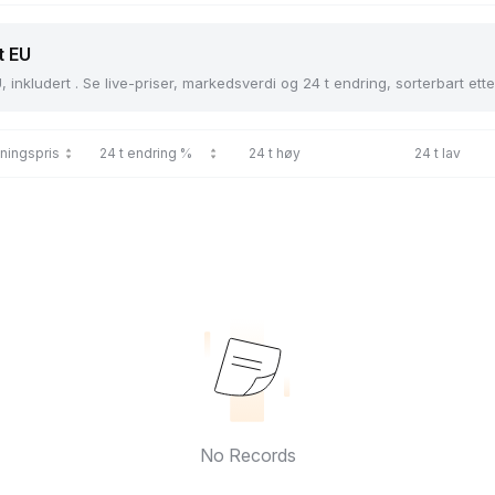
t EU
 inkludert . Se live-priser, markedsverdi og 24 t endring, sorterbart ette
ningspris
24 t endring %
24 t høy
24 t lav
No Records