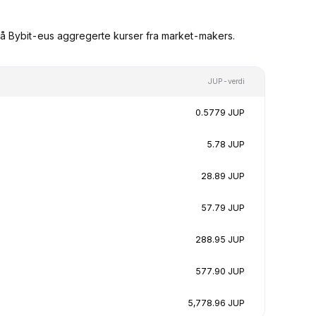
 på Bybit-eus aggregerte kurser fra market-makers.
JUP-verdi
0.5779 JUP
5.78 JUP
28.89 JUP
57.79 JUP
288.95 JUP
577.90 JUP
5,778.96 JUP