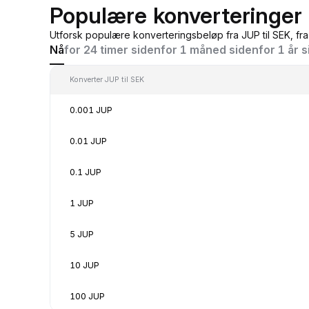
Populære konverteringer 
Utforsk populære konverteringsbeløp fra JUP til SEK, fr
Nå
for 24 timer siden
for 1 måned siden
for 1 år 
Konverter JUP til SEK
0.001 JUP
0.01 JUP
0.1 JUP
1 JUP
5 JUP
10 JUP
100 JUP