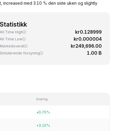
t, increased med 3.10 % den siste uken og slightly
Statistikk
kr0.128999
All Time High
kr0.000004
All Time Low
kr249,696.00
Markedsverdi
1.00 B
Sirkulerende forsyning
Endring
+0.70%
+3.10%