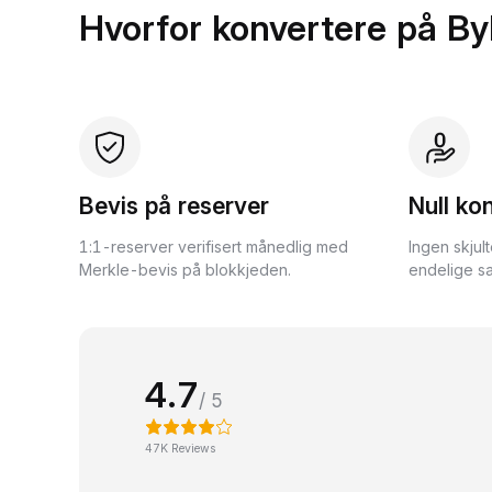
Hvorfor konvertere på By
Bevis på reserver
Null ko
1:1-reserver verifisert månedlig med
Ingen skjul
Merkle-bevis på blokkjeden.
endelige sa
4.7
/ 5
47K Reviews