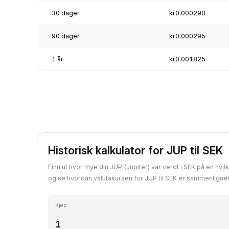
30 dager
kr0.000290
90 dager
kr0.000295
1 år
kr0.001825
Historisk kalkulator for JUP til SEK
Finn ut hvor mye din JUP (Jupiter) var verdt i SEK på en hvil
og se hvordan valutakursen for JUP til SEK er sammenligne
Kjøp