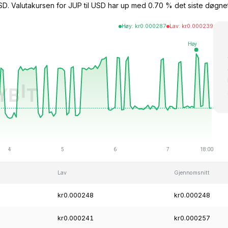
USD. Valutakursen for JUP til USD har up med 0.70 % det siste døgne
Høy
:
kr
0.000287
Lav
:
kr
0.000239
Lav
Gjennomsnitt
kr0.000248
kr0.000248
kr0.000241
kr0.000257