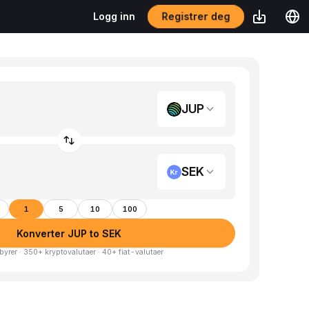
Registrer deg
Logg inn
JUP
SEK
1
5
10
100
Konverter JUP to SEK
byrer · 350+ kryptovalutaer · 40+ fiat-valutaer