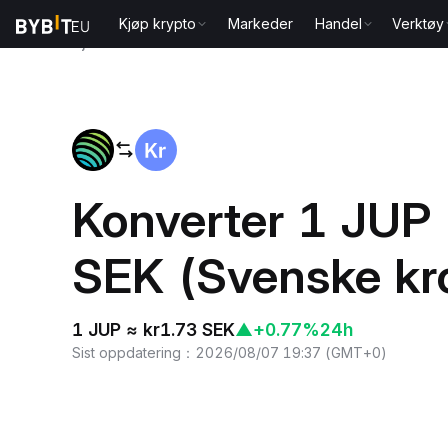
Kjøp krypto
Markeder
Handel
Verktøy
Hjem
JUP to SEK
Konverter 1 JUP (
SEK (Svenske kr
1 JUP ≈ kr1.73 SEK
▲
+0.77%
24h
Sist oppdatering
：
2026/08/07 19:37
(
GMT+0
)