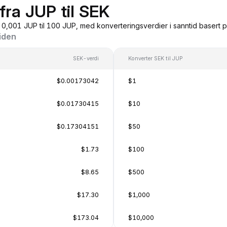
fra JUP til SEK
a 0,001 JUP til 100 JUP, med konverteringsverdier i sanntid basert
siden
SEK-verdi
Konverter SEK til JUP
$0.00173042
$1
$0.01730415
$10
$0.17304151
$50
$1.73
$100
$8.65
$500
$17.30
$1,000
$173.04
$10,000