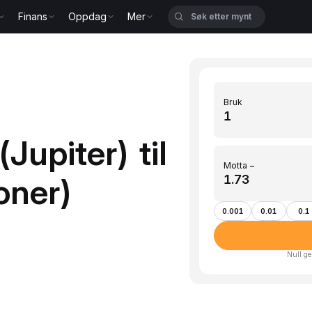
Finans
Oppdag
Mer
Bruk
Jupiter) til
Motta ~
oner)
0.001
0.01
0.1
Null ge