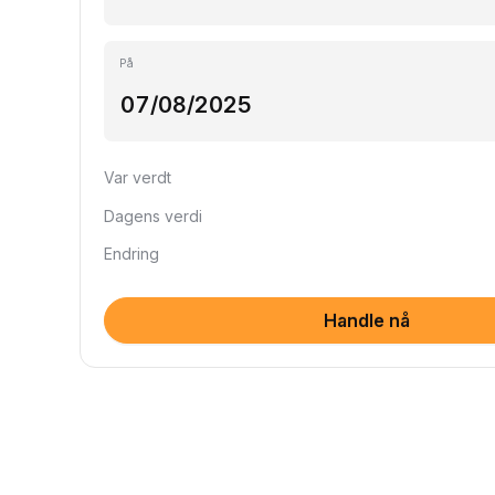
På
Var verdt
Dagens verdi
Endring
Handle nå