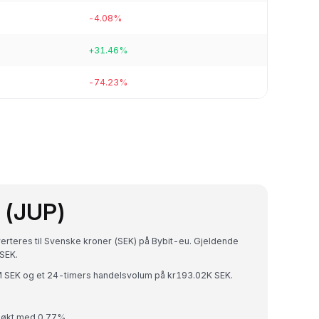
-4.08%
+31.46%
-74.23%
 (JUP)
verteres til Svenske kroner (SEK) på Bybit-eu. Gjeldende
SEK.
M SEK og et 24-timers handelsvolum på kr193.02K SEK.
ct økt med 0.77%.