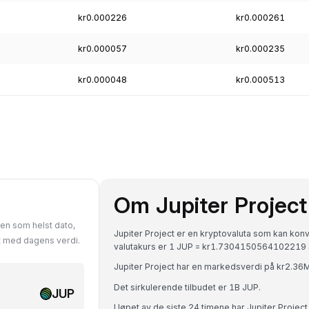
kr0.000226
kr0.000261
kr0.000057
kr0.000235
kr0.000048
kr0.000513
Om Jupiter Project
ken som helst dato,
Jupiter Project er en kryptovaluta som kan kon
t med dagens verdi.
valutakurs er 1 JUP = kr1.7304150564102219 
Jupiter Project har en markedsverdi på kr2.36
Det sirkulerende tilbudet er 1B JUP.
JUP
I løpet av de siste 24 timene har Jupiter Proje