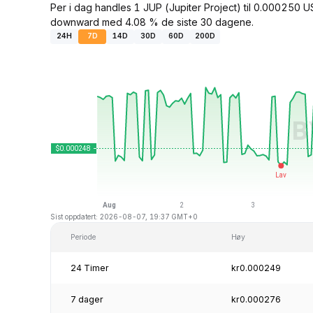
Per i dag handles 1 JUP (Jupiter Project) til 0.000250 
downward med 4.08 % de siste 30 dagene.
24H
7D
14D
30D
60D
200D
Sist oppdatert: 2026-08-07, 19:37 GMT+0
Periode
Høy
24 Timer
kr0.000249
7 dager
kr0.000276