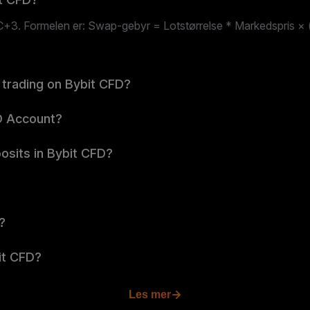
+3. Formelen er: Swap-gebyr = Lotstørrelse * Markedspris × (S
 trading on Bybit CFD?
D Account?
osits in Bybit CFD?
?
bit CFD?
Les mer