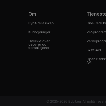
Om
Tjenest
Bybit-fellesskap
One-Click B
Kunngjøringer
VIP-progra
Oversikt over
Verveprogr
gebyrer og
transaksjoner
Skatt-API
Open Banki
API
© 2025-2026 Bybit.eu. All rights reser