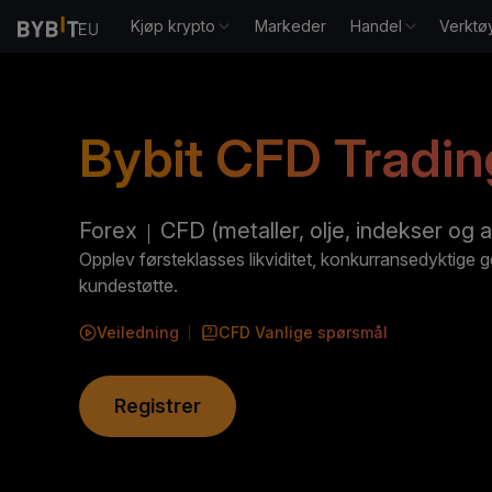
Kjøp krypto
Markeder
Handel
Verktø
Bybit CFD Tradin
Forex
CFD (metaller, olje, indekser og a
Opplev førsteklasses likviditet, konkurransedyktige 
kundestøtte.
Veiledning
CFD
Vanlige spørsmål
Registrer