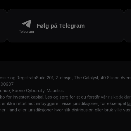
Følg på Telegram
Telegram
resse og RegistrataSuite 201, 2. etasje, The Catalyst, 40 Silicon Ave
 200907
Avenue, Ebene Cybercity, Mauritius.
o for investert kapital. Les og sørg for at du forstår vår
risikodekla
 er ikke rettet mot innbyggere i visse jurisdiksjoner, for eksempel
l
er i land eller jurisdiksjoner hvor slik distribusjon eller bruk ville vær