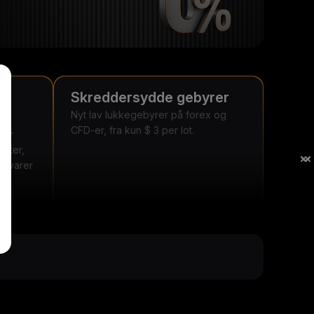
Skreddersydde gebyrer
Nyt lav lukkegebyrer på forex og
CFD-er, fra kun $ 3 per lot.
lbyr
enter,
 råvarer