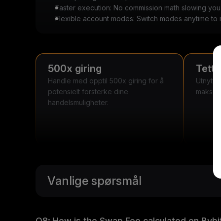
Faster execution: No commission math slowing yo
Flexible account modes: Switch modes anytime to m
500x giring
Tett
Handle med opptil 500x giring for å
Utnytt 
potensielt forsterke dine
maksime
handelsmuligheter.
Vanlige spørsmål
Q8: How is the Swap Fee calculated on Byb