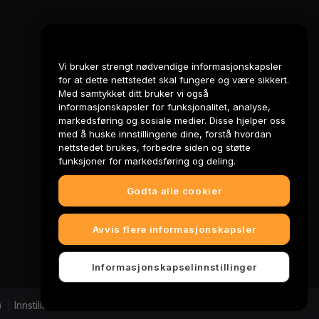
Juridisk
Vi bruker strengt nødvendige informasjonskapsler
Retningslinjer for
interessekonflikter
for at dette nettstedet skal fungere og være sikkert.
Med samtykket ditt bruker vi også
Sammendrag av retningslinjene for
informasjonskapsler for funksjonalitet, analyse,
oppbevaring og administrasjon
markedsføring og sosiale medier. Disse hjelper oss
med å huske innstillingene dine, forstå hvordan
ESG-informasjon
nettstedet brukes, forbedre siden og støtte
funksjoner for markedsføring og deling.
Crypto-Asset White Papers
Godta alle cookier
Avvis flere informasjonskapsler
Informasjonskapselinnstillinger
)
|
Innstillinger for informasjonskapsler