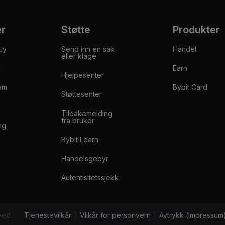
er
Støtte
Produkter
uy
Send inn en sak
Handel
eller klage
m
Earn
Hjelpesenter
am
Bybit Card
Støttesenter
Tilbakemelding
fra bruker
ng
Bybit Learn
Handelsgebyr
Autentisitetssjekk
ved.
Tjenestevilkår
|
Vilkår for personvern
|
Avtrykk (Impressum