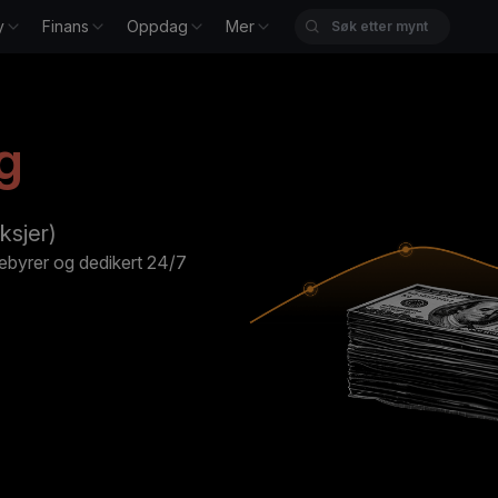
y
Finans
Oppdag
Mer
g
ksjer)
gebyrer og dedikert 24/7