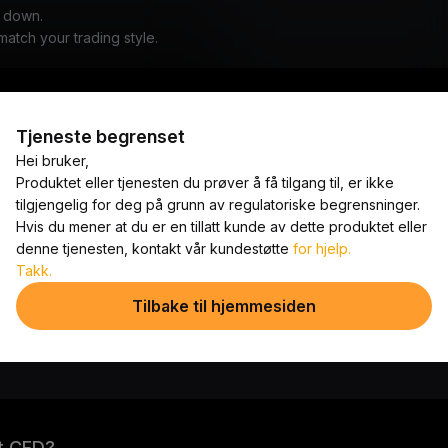
u down.
atch your trading style.
Tjeneste begrenset
e spreads
300+ populært
Hei bruker,
de laveste spreadene for å
handelspar
Produktet eller tjenesten du prøver å få tilgang til, er ikke
re din potensielle avkastning.
Bybits Derivatives-plattform ti
tilgjengelig for deg på grunn av regulatoriske begrensninger.
omfattende finansielle instrum
Hvis du mener at du er en tillatt kunde av dette produktet eller
inkludert valuta, kryptovaluta,
denne tjenesten, kontakt vår kundestøtte
for hjelp.
og aksjeindekser.
Takk.
Tilbake til hjemmesiden
it CFD?