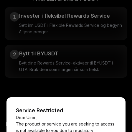
Invester i fleksibel Rewards Service
1
Sett inn USDT i Flexible Rewards Service og begynn
å tjene penger.
Bytt til BYUSDT
2
Bytt dine Rewards Service-aktivaer til BYUSDT i
UTA. Bruk dem som margin når som helst.
Vanlige spørsmål
Service Restricted
Dear User,
Hva er BYUSDT?
The product or service you are seeking to access
is not available to you due to regulatory