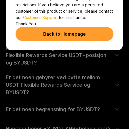
restrictions. If you believe you are a permitted
Hva er fordelene med å holde BYUSDT?
customer of this product or service, please contact
our
Customer Support
for assistance.
Thank You.
Hvordan får jeg BYUSDT?
Back to Homepage
Hva er konverteringskursen mellom
Flexible Rewards Service USDT-posisjon
og BYUSDT?
Er det noen gebyrer ved bytte mellom
USDT Flexible Rewards Service og
BYUSDT?
Er det noen begrensning for BYUSDT?
Hvordan tjener BYUSDT APR-belønninger?