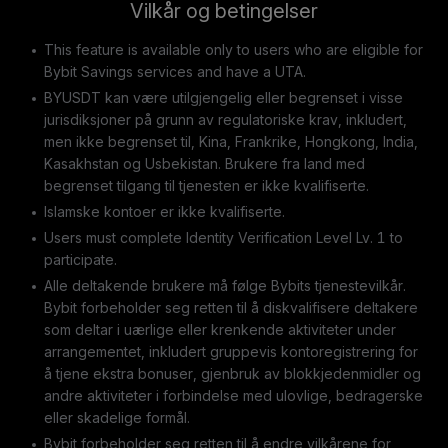
Vilkår og betingelser
This feature is available only to users who are eligible for
Bybit Savings services and have a UTA.
BYUSDT kan være utilgjengelig eller begrenset i visse
jurisdiksjoner på grunn av regulatoriske krav, inkludert,
men ikke begrenset til, Kina, Frankrike, Hongkong, India,
Kasakhstan og Usbekistan. Brukere fra land med
begrenset tilgang til tjenesten er ikke kvalifiserte.
Islamske kontoer er ikke kvalifiserte.
Users must complete Identity Verification Level Lv. 1 to
participate.
Alle deltakende brukere må følge Bybits tjenestevilkår.
Bybit forbeholder seg retten til å diskvalifisere deltakere
som deltar i uærlige eller krenkende aktiviteter under
arrangementet, inkludert gruppevis kontoregistrering for
å tjene ekstra bonuser, gjenbruk av blokkjedenmidler og
andre aktiviteter i forbindelse med ulovlige, bedragerske
eller skadelige formål.
Bybit forbeholder seg retten til å endre vilkårene for