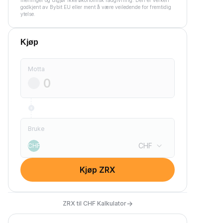
meninger og utgjør ikke økonomisk rådgivning. Den er verken
godkjent av Bybit EU eller ment å være veiledende for fremtidig
ytelse.
Kjøp
Motta
Bruke
CHF
CHF
Kjøp ZRX
→
ZRX til CHF Kalkulator