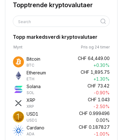
Topptrende kryptovalutaer
Search
Topp markedsverdi kryptovalutaer
Mynt
Pris og 24 timer
CHF
64,449.00
Bitcoin
+0.30%
BTC
CHF
1,895.75
Ethereum
+1.30%
ETH
CHF
73.42
Solana
-0.90%
SOL
CHF
1.043
XRP
-2.50%
XRP
CHF
0.999496
USD1
0.00%
USD1
CHF
0.187827
Cardano
-1.00%
ADA