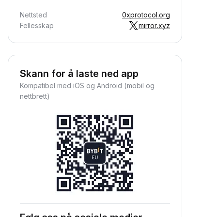
Nettsted
0xprotocol.org
Fellesskap
mirror.xyz
Skann for å laste ned app
Kompatibel med iOS og Android (mobil og
nettbrett)