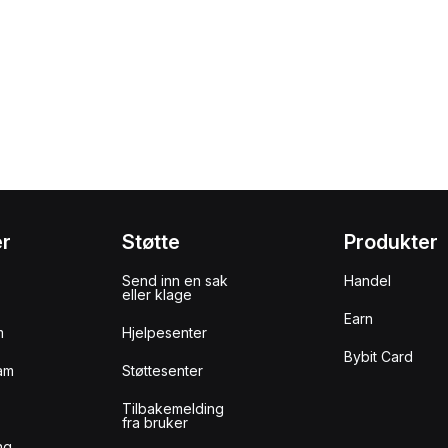
er
Støtte
Produkter
Send inn en sak
Handel
eller klage
Earn
m
Hjelpesenter
Bybit Card
am
Støttesenter
Tilbakemelding
fra bruker
ng