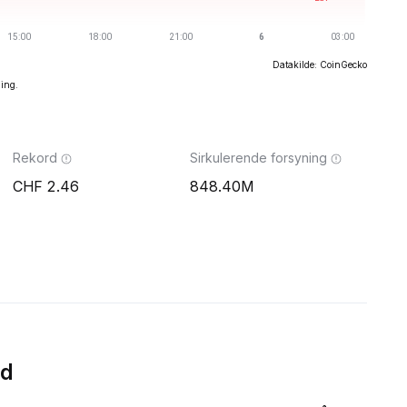
Datakilde: CoinGecko
ning.
Rekord
Sirkulerende forsyning
2.46
848.40M
id