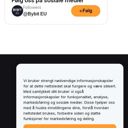
Følg oss på sosiale medier
Followers
+
Følg
@Bybit EU
Juridisk
Retningslinjer for
Vi bruker strengt nødvendige informasjonskapsler
interessekonflikter
for at dette nettstedet skal fungere og være sikkert.
Med samtykket ditt bruker vi også
Sammendrag av retningslinjene for
informasjonskapsler for funksjonalitet, analyse,
oppbevaring og administrasjon
markedsføring og sosiale medier. Disse hjelper oss
med å huske innstillingene dine, forstå hvordan
ESG-informasjon
nettstedet brukes, forbedre siden og støtte
funksjoner for markedsføring og deling.
Crypto-Asset White Papers