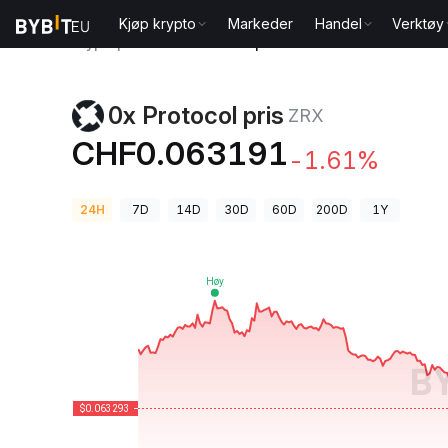
Kjøp krypto
Markeder
Handel
Verktøy
Kryptopriser
0x Protocol pris ZRX
0x Protocol pris
ZRX
CHF0.063191
-1.61%
24H
7D
14D
30D
60D
200D
1Y