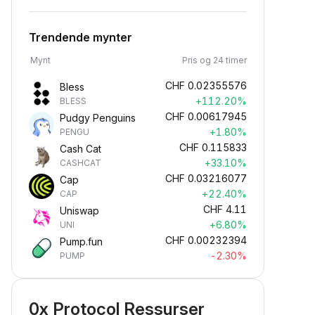
Trendende mynter
Mynt
Pris og 24 timer
CHF
0.02355576
Bless
+112.20%
BLESS
CHF
0.00617945
Pudgy Penguins
+1.80%
PENGU
CHF
0.115833
Cash Cat
+33.10%
CASHCAT
CHF
0.03216077
Cap
+22.40%
CAP
CHF
4.11
Uniswap
+6.80%
UNI
CHF
0.00232394
Pump.fun
-2.30%
PUMP
0x Protocol Ressurser