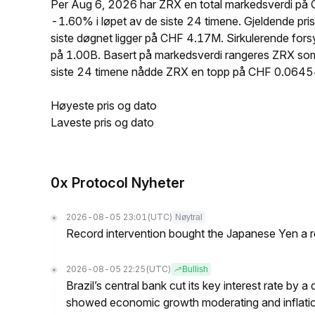
Per Aug 6, 2026 har ZRX en total markedsverdi på
-1.60% i løpet av de siste 24 timene. Gjeldende p
siste døgnet ligger på CHF 4.17M. Sirkulerende fo
på 1.00B. Basert på markedsverdi rangeres ZRX som 
siste 24 timene nådde ZRX en topp på CHF 0.064
Høyeste pris og dato
Laveste pris og dato
0x Protocol Nyheter
2026-08-05 23:01
(UTC)
Nøytral
Record intervention bought the Japanese Yen a r
2026-08-05 22:25
(UTC)
Bullish
Brazil’s central bank cut its key interest rate by a
showed economic growth moderating and inflati