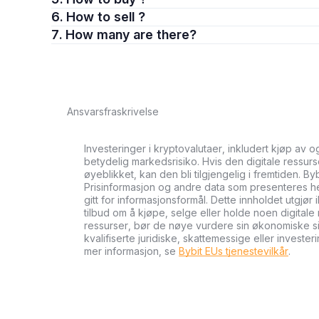
6. How to sell ?
7. How many are there?
Ansvarsfraskrivelse
Investeringer i kryptovalutaer, inkludert kjøp av 
betydelig markedsrisiko. Hvis den digitale ressurse
øyeblikket, kan den bli tilgjengelig i fremtiden. By
Prisinformasjon og andre data som presenteres her 
gitt for informasjonsformål. Dette innholdet utgjør 
tilbud om å kjøpe, selge eller holde noen digitale 
ressurser, bør de nøye vurdere sin økonomiske si
kvalifiserte juridiske, skattemessige eller investe
mer informasjon, se
Bybit EUs tjenestevilkår
.