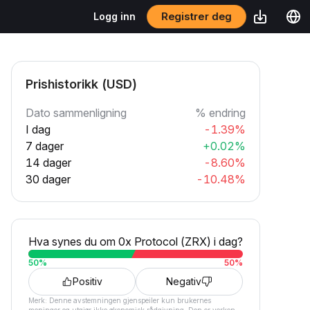
Registrer deg
Logg inn
Prishistorikk (USD)
Dato sammenligning
% endring
I dag
-1.39%
7 dager
+0.02%
14 dager
-8.60%
30 dager
-10.48%
Hva synes du om 0x Protocol (ZRX) i dag?
50
%
50
%
Positiv
Negativ
Merk: Denne avstemningen gjenspeiler kun brukernes