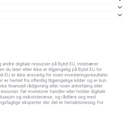
og andre digitale ressurser på Bybit EU, innebærer
n du leter etter ikke er tilgjengelig på Bybit EU for
bit EU er ikke ansvarlig for noen investeringsresultater.
er hentet fra offentlig tilgjengelige kilder og er kun
ikke finansiell rådgivning eller noen anbefaling eller
ressurser. Før investorer handler eller holder digitale
tuasjon og risikotoleranse, og rådføre seg med
ringsfaglige eksperter der det er hensiktsmessig. For