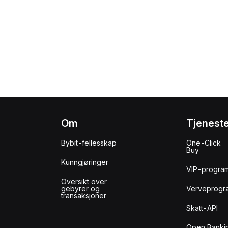
Om
Tjenest
Bybit-fellesskap
One-Click
Buy
Kunngjøringer
VIP-progra
Oversikt over
gebyrer og
Verveprogr
transaksjoner
Skatt-API
Open Banki