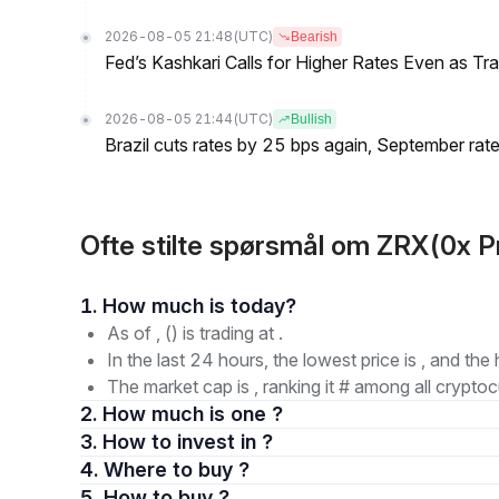
2026-08-05 21:48
(UTC)
Bearish
Fed’s Kashkari Calls for Higher Rates Even as T
2026-08-05 21:44
(UTC)
Bullish
Brazil cuts rates by 25 bps again, September rate
Ofte stilte spørsmål om ZRX(0x P
1. How much is today?
As of , () is trading at .
In the last 24 hours, the lowest price is , and the 
The market cap is , ranking it # among all cryptoc
2. How much is one ?
3. How to invest in ?
4. Where to buy ?
5. How to buy ?