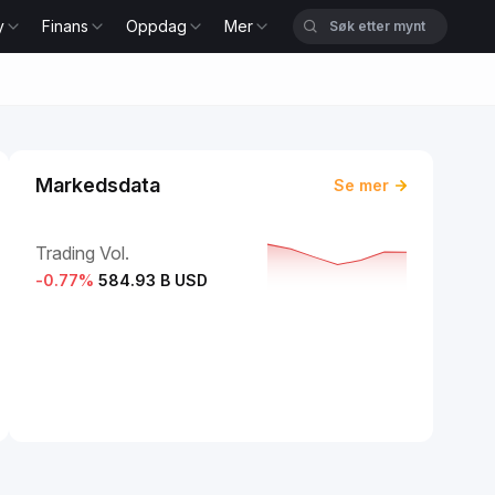
y
Finans
Oppdag
Mer
Markedsdata
Se mer
Trading Vol.
-0.77
%
584.93 B USD