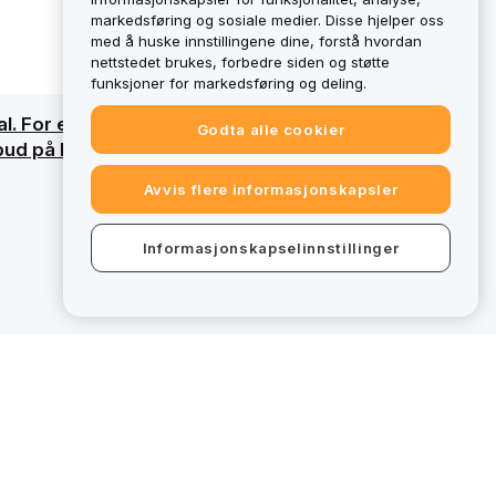
markedsføring og sosiale medier. Disse hjelper oss
med å huske innstillingene dine, forstå hvordan
nettstedet brukes, forbedre siden og støtte
funksjoner for markedsføring og deling.
l. For en detaljert oversikt, se vår
Godta alle cookier
lbud på bybit.eu utenfor MiCAR-regulatorisk
Avvis flere informasjonskapsler
Informasjonskapselinnstillinger