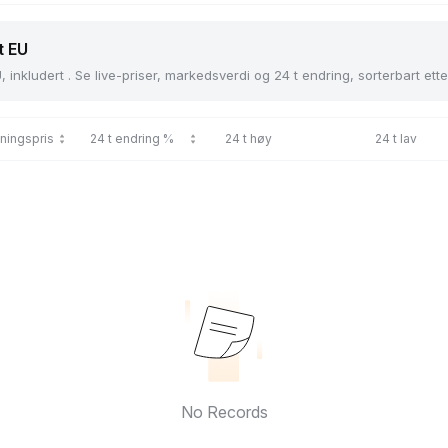
t EU
 inkludert . Se live-priser, markedsverdi og 24 t endring, sorterbart ette
ningspris
24 t endring %
24 t høy
24 t lav
No Records