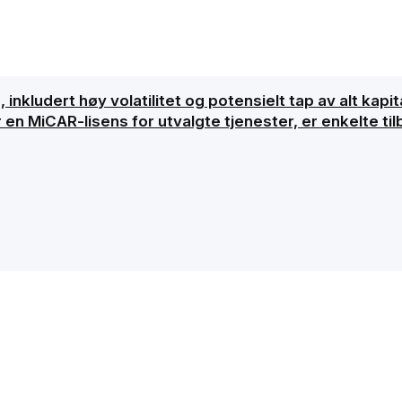
inkludert høy volatilitet og potensielt tap av alt kapita
 en MiCAR-lisens for utvalgte tjenester, er enkelte ti