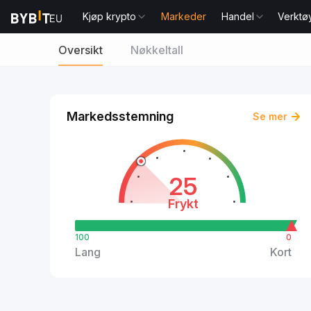
Kjøp krypto
Markeder
Handel
Verktø
Oversikt
Nøkkeltall
Markedsstemning
Se mer
25
Frykt
100
0
Lang
Kort