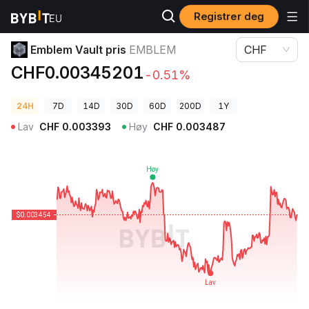
Registrer deg
Kryptopriser
Emblem Vault pris EMBLEM
Emblem Vault pris
EMBLEM
CHF
CHF0.00345201
-0.51%
24H
7D
14D
30D
60D
200D
1Y
Lav
CHF
0.003393
Høy
CHF
0.003487