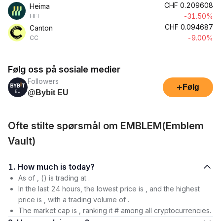
CHF
0.209608
Heima
-31.50%
HEI
CHF
0.094687
Canton
-9.00%
CC
Følg oss på sosiale medier
Followers
+
Følg
@Bybit EU
Ofte stilte spørsmål om EMBLEM(Emblem
Vault)
1. How much is today?
As of , () is trading at .
In the last 24 hours, the lowest price is , and the highest
price is , with a trading volume of .
The market cap is , ranking it # among all cryptocurrencies.