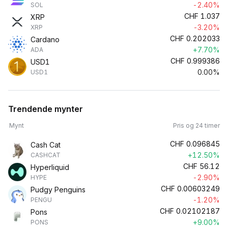
-2.40%
SOL
CHF
1.037
XRP
-3.20%
XRP
CHF
0.202033
Cardano
+7.70%
ADA
CHF
0.999386
USD1
0.00%
USD1
Trendende mynter
Mynt
Pris og 24 timer
CHF
0.096845
Cash Cat
+12.50%
CASHCAT
CHF
56.12
Hyperliquid
-2.90%
HYPE
CHF
0.00603249
Pudgy Penguins
-1.20%
PENGU
CHF
0.02102187
Pons
+9.00%
PONS