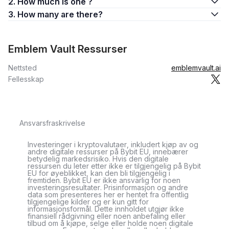
2. How much is one ?
3. How many are there?
Emblem Vault Ressurser
Nettsted
emblemvault.ai
Fellesskap
Ansvarsfraskrivelse
Investeringer i kryptovalutaer, inkludert kjøp av og
andre digitale ressurser på Bybit EU, innebærer
betydelig markedsrisiko. Hvis den digitale
ressursen du leter etter ikke er tilgjengelig på Bybit
EU for øyeblikket, kan den bli tilgjengelig i
fremtiden. Bybit EU er ikke ansvarlig for noen
investeringsresultater. Prisinformasjon og andre
data som presenteres her er hentet fra offentlig
tilgjengelige kilder og er kun gitt for
informasjonsformål. Dette innholdet utgjør ikke
finansiell rådgivning eller noen anbefaling eller
tilbud om å kjøpe, selge eller holde noen digitale