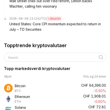
Wall Street cries out over Fed reform, Dimon backs
Wachter, calling him visionary
2026-08-06 13:12
(UTC)
Bearish
United States: Core CPI momentum expected to return in
July – TD Securities
Topptrende kryptovalutaer
Search
Topp markedsverdi kryptovalutaer
Mynt
Pris og 24 timer
CHF
64,396.00
Bitcoin
-0.50%
BTC
CHF
1,908.01
Ethereum
-0.60%
ETH
CHF
72.81
Solana