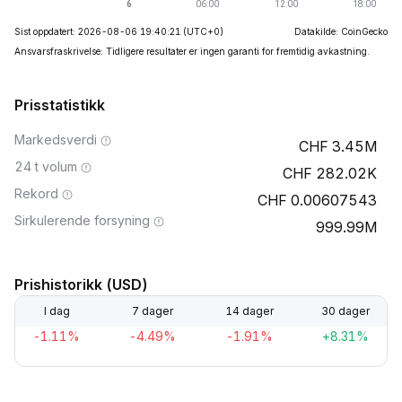
Sist oppdatert: 2026-08-06 19:40:21
(UTC+0)
Datakilde: CoinGecko
Ansvarsfraskrivelse: Tidligere resultater er ingen garanti for fremtidig avkastning.
Prisstatistikk
Markedsverdi
3.45M
24 t volum
282.02K
Rekord
0.00607543
Sirkulerende forsyning
999.99M
Prishistorikk (USD)
I dag
7 dager
14 dager
30 dager
-1.11%
-4.49%
-1.91%
+8.31%