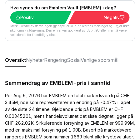
Hva synes du om Emblem Vault (EMBLEM) i dag?
Positiv
Negativ
Merk: Denne avstemningen gjenspeiler kun brukernes meninger og utgjør ikke
økonomisk rådgivning. Den er verken godkjent av Bybit EU eller ment å være
veiledende for fremtidig ytelse.
Oversikt
Nyheter
Rangering
Sosial
Vanlige spørsmål
Sammendrag av EMBLEM-pris i sanntid
Per Aug 6, 2026 har EMBLEM en total markedsverdi på CHF
3.45M, noe som representerer en endring på -0.47% i løpet
av de siste 24 timene. Gjeldende pris på EMBLEM er CHF
0.00345201, mens handelsvolumet det siste døgnet ligger på
CHF 282.02K. Sirkulerende forsyning av EMBLEM er 999.99M,
med en maksimal forsyning på 1.00B. Basert på markedsverdi
rangeres EMBLEM som nummer 1669 blant alle kryptovalutaer.