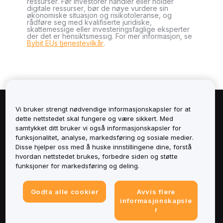
ressurser. Før investorer handler eller holder
digitale ressurser, bør de nøye vurdere sin
økonomiske situasjon og risikotoleranse, og
rådføre seg med kvalifiserte juridiske,
skattemessige eller investeringsfaglige eksperter
der det er hensiktsmessig. For mer informasjon, se
Bybit EUs tjenestevilkår
.
Vi bruker strengt nødvendige informasjonskapsler for at
Om
dette nettstedet skal fungere og være sikkert. Med
samtykket ditt bruker vi også informasjonskapsler for
Tjenester
funksjonalitet, analyse, markedsføring og sosiale medier.
Disse hjelper oss med å huske innstillingene dine, forstå
hvordan nettstedet brukes, forbedre siden og støtte
Støtte
funksjoner for markedsføring og deling.
Produkter
Godta alle cookier
Avvis flere
informasjonskapsle
Juridisk
r