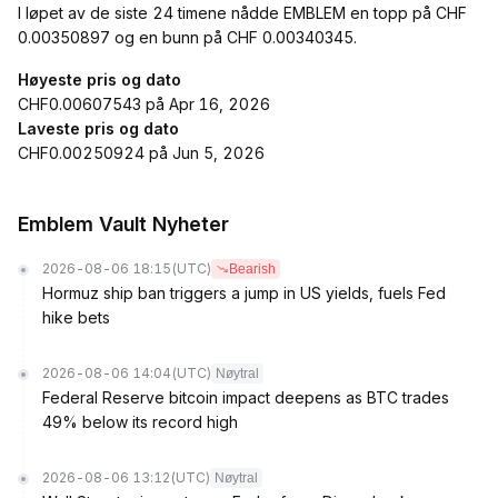
I løpet av de siste 24 timene nådde EMBLEM en topp på CHF
0.00350897 og en bunn på CHF 0.00340345.
Høyeste pris og dato
CHF0.00607543 på Apr 16, 2026
Laveste pris og dato
CHF0.00250924 på Jun 5, 2026
Emblem Vault Nyheter
2026-08-06 18:15
(UTC)
Bearish
Hormuz ship ban triggers a jump in US yields, fuels Fed
hike bets
2026-08-06 14:04
(UTC)
Nøytral
Federal Reserve bitcoin impact deepens as BTC trades
49% below its record high
2026-08-06 13:12
(UTC)
Nøytral