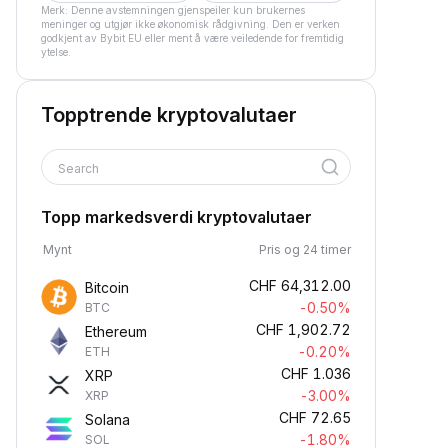
Merk: Denne avstemningen gjenspeiler kun brukernes
meninger og utgjør ikke økonomisk rådgivning. Den er verken
godkjent av Bybit EU eller ment å være veiledende for fremtidig
ytelse.
Topptrende kryptovalutaer
Search
Topp markedsverdi kryptovalutaer
Mynt
Pris og 24 timer
CHF
64,312.00
Bitcoin
-0.50%
BTC
CHF
1,902.72
Ethereum
-0.20%
ETH
CHF
1.036
XRP
-3.00%
XRP
CHF
72.65
Solana
-1.80%
SOL