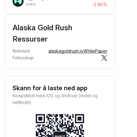
-1.90%
HYPE
Alaska Gold Rush
Ressurser
Nettsted
alaskagoldrush.io
WhitePaper
Fellesskap
Skann for å laste ned app
Kompatibel med iOS og Android (mobil og
nettbrett)