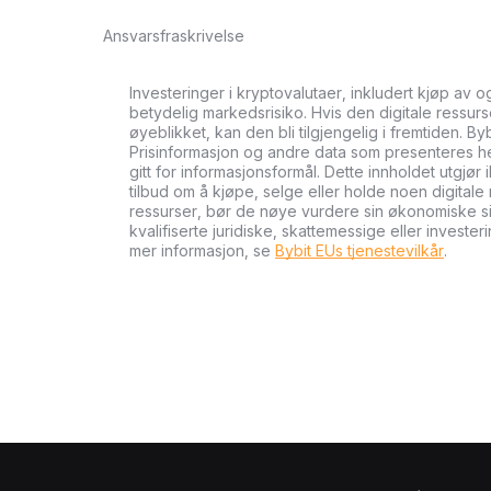
Ansvarsfraskrivelse
Investeringer i kryptovalutaer, inkludert kjøp av 
betydelig markedsrisiko. Hvis den digitale ressurse
øyeblikket, kan den bli tilgjengelig i fremtiden. By
Prisinformasjon og andre data som presenteres her 
gitt for informasjonsformål. Dette innholdet utgjør 
tilbud om å kjøpe, selge eller holde noen digitale 
ressurser, bør de nøye vurdere sin økonomiske si
kvalifiserte juridiske, skattemessige eller investe
mer informasjon, se
Bybit EUs tjenestevilkår
.