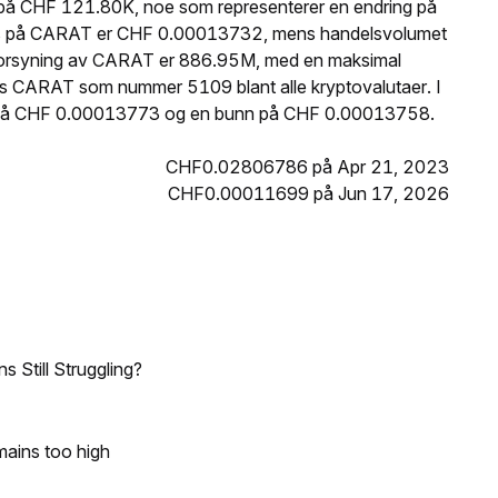
på CHF 121.80K, noe som representerer en endring på
pris på CARAT er CHF 0.00013732, mens handelsvolumet
e forsyning av CARAT er 886.95M, med en maksimal
es CARAT som nummer 5109 blant alle kryptovalutaer. I
p på CHF 0.00013773 og en bunn på CHF 0.00013758.
CHF0.02806786 på Apr 21, 2023
CHF0.00011699 på Jun 17, 2026
 Still Struggling?
mains too high