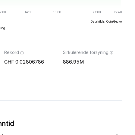
Datakilde: CoinGecko
ning.
Rekord
Sirkulerende forsyning
0.02806786
886.95M
ntid