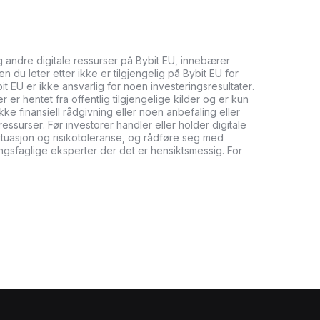
og andre digitale ressurser på Bybit EU, innebærer
n du leter etter ikke er tilgjengelig på Bybit EU for
bit EU er ikke ansvarlig for noen investeringsresultater.
er hentet fra offentlig tilgjengelige kilder og er kun
ikke finansiell rådgivning eller noen anbefaling eller
ressurser. Før investorer handler eller holder digitale
tuasjon og risikotoleranse, og rådføre seg med
ringsfaglige eksperter der det er hensiktsmessig. For