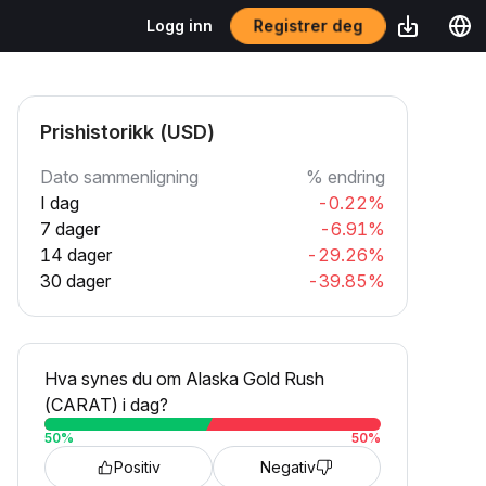
Registrer deg
Logg inn
Prishistorikk (USD)
Dato sammenligning
% endring
I dag
-0.22%
7 dager
-6.91%
14 dager
-29.26%
30 dager
-39.85%
Hva synes du om Alaska Gold Rush
(CARAT) i dag?
50
%
50
%
Positiv
Negativ