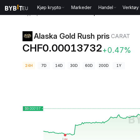
Kjøp krypto
Markeder
Handel
Verktøy
Kryptopriser
Alaska Gold Rush pris CARAT
Alaska Gold Rush pris
CARAT
CHF0.00013732
+0.47%
24H
7D
14D
30D
60D
200D
1Y