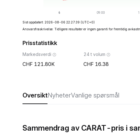
Sist oppdatert: 2026-08-06 22:27:39
(UTC+0)
Ansvarsfraskrivelse: Tidligere resultater er ingen garanti for fremtidig avkast
Prisstatistikk
Markedsverdi
24 t volum
121.80K
16.38
Oversikt
Nyheter
Vanlige spørsmål
Sammendrag av CARAT-pris i san