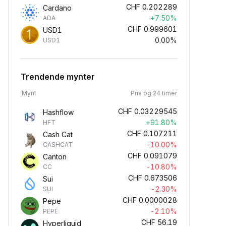
CHF
0.202289
Cardano
+7.50%
ADA
CHF
0.999601
USD1
0.00%
USD1
Trendende mynter
Mynt
Pris og 24 timer
CHF
0.03229545
Hashflow
+91.80%
HFT
CHF
0.107211
Cash Cat
-10.00%
CASHCAT
CHF
0.091079
Canton
-10.80%
CC
CHF
0.673506
Sui
-2.30%
SUI
CHF
0.0000028
Pepe
-2.10%
PEPE
CHF
56.19
Hyperliquid