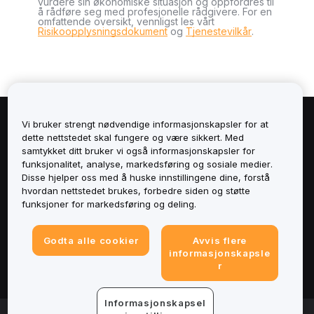
vurdere sin økonomiske situasjon og oppfordres til
å rådføre seg med profesjonelle rådgivere. For en
omfattende oversikt, vennligst les vårt
Risikoopplysningsdokument
og
Tjenestevilkår
.
Vi bruker strengt nødvendige informasjonskapsler for at
Om
dette nettstedet skal fungere og være sikkert. Med
samtykket ditt bruker vi også informasjonskapsler for
Tjenester
funksjonalitet, analyse, markedsføring og sosiale medier.
Disse hjelper oss med å huske innstillingene dine, forstå
hvordan nettstedet brukes, forbedre siden og støtte
Støtte
funksjoner for markedsføring og deling.
Produkter
Godta alle cookier
Avvis flere
informasjonskapsle
Juridisk
r
Informasjonskapsel