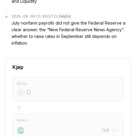
and Liquidity
2026-08-08 01:39
(UTC)
Nøytral
July nonfarm payrolls did not give the Federal Reserve a
clear answer; the “New Federal Reserve News Agency”:
whether to raise rates in September still depends on
inflation.
Kjøp
Motta
Bruke
CHF
CHF