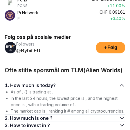
+11.00%
PONS
CHF
0.09161
Pi Network
+3.40%
PI
Følg oss på sosiale medier
Followers
+
Følg
@Bybit EU
Ofte stilte spørsmål om TLM(Alien Worlds)
1. How much is today?
As of , () is trading at .
In the last 24 hours, the lowest price is , and the highest
price is , with a trading volume of .
The market cap is , ranking it # among all cryptocurrencies.
2. How much is one ?
3. How to invest in ?