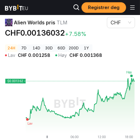
Registrer deg
Kryptopriser
Alien Worlds pris TLM
Alien Worlds pris
TLM
CHF
CHF0.00136032
+7.58%
24H
7D
14D
30D
60D
200D
1Y
Lav
CHF
0.001258
Høy
CHF
0.001368