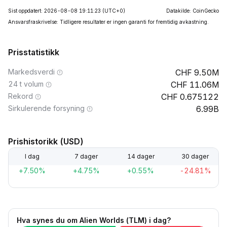
Sist oppdatert: 2026-08-08 19:11:23
(UTC+0)
Datakilde: CoinGecko
Ansvarsfraskrivelse: Tidligere resultater er ingen garanti for fremtidig avkastning.
Prisstatistikk
Markedsverdi
9.50M
24 t volum
11.06M
Rekord
0.675122
Sirkulerende forsyning
6.99B
Prishistorikk (USD)
I dag
7 dager
14 dager
30 dager
+7.50%
+4.75%
+0.55%
-24.81%
Hva synes du om Alien Worlds (TLM) i dag?