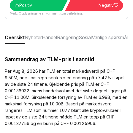
Positiv
Negativ
Merk: Opplysningene er kun ment som veiledning.
Oversikt
Nyheter
Handel
Rangering
Sosial
Vanlige spørsmål
Sammendrag av TLM-pris i sanntid
Per Aug 8, 2026 har TLM en total markedsverdi på CHF
9.50M, noe som representerer en endring på +7.42% i løpet
av de siste 24 timene. Gjeldende pris på TLM er CHF
0.00136032, mens handelsvolumet det siste døgnet ligger på
CHF 11.06M. Sirkulerende forsyning av TLM er 6.99B, med en
maksimal forsyning på 10.00B. Basert på markedsverdi
rangeres TLM som nummer 1077 blant alle kryptovalutaer. I
løpet av de siste 24 timene nådde TLM en topp på CHF
0.00137756 og en bunn på CHF 0.00125906.