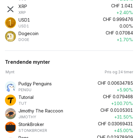
CHF
1.041
XRP
+2.40%
XRP
CHF
0.999476
USD1
0.00%
USD1
CHF
0.07084
Dogecoin
+1.70%
DOGE
Trendende mynter
Mynt
Pris og 24 timer
CHF
0.00634785
Pudgy Penguins
+5.90%
PENGU
CHF
0.079468
Tutorial
+100.70%
TUT
CHF
0.0105301
Jimothy The Raccoon
+31.50%
JIMOTHY
CHF
0.03069431
StonkBroker
+45.00%
STONKBROKER
CHF
0.02978909
Pons