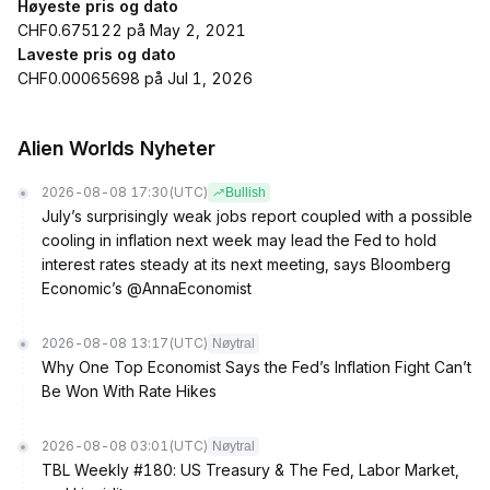
Høyeste pris og dato
CHF0.675122 på May 2, 2021
Laveste pris og dato
CHF0.00065698 på Jul 1, 2026
Alien Worlds Nyheter
2026-08-08 17:30
(UTC)
Bullish
July’s surprisingly weak jobs report coupled with a possible
cooling in inflation next week may lead the Fed to hold
interest rates steady at its next meeting, says Bloomberg
Economic’s @AnnaEconomist
2026-08-08 13:17
(UTC)
Nøytral
Why One Top Economist Says the Fed’s Inflation Fight Can’t
Be Won With Rate Hikes
2026-08-08 03:01
(UTC)
Nøytral
TBL Weekly #180: US Treasury & The Fed, Labor Market,