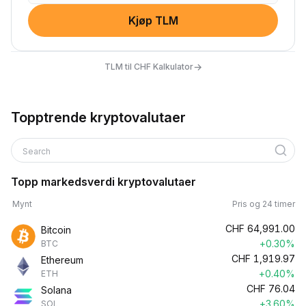
Kjøp TLM
→
TLM til CHF Kalkulator
Topptrende kryptovalutaer
Search
Topp markedsverdi kryptovalutaer
Mynt
Pris og 24 timer
CHF
64,991.00
Bitcoin
+0.30%
BTC
CHF
1,919.97
Ethereum
+0.40%
ETH
CHF
76.04
Solana
+3.60%
SOL