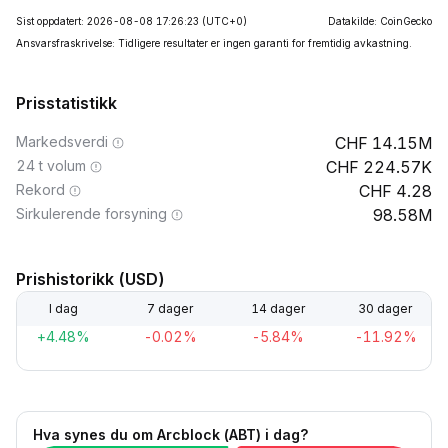
Sist oppdatert: 2026-08-08 17:26:23
(UTC+0)
Datakilde: CoinGecko
Ansvarsfraskrivelse: Tidligere resultater er ingen garanti for fremtidig avkastning.
Prisstatistikk
Markedsverdi
14.15M
24 t volum
224.57K
Rekord
4.28
Sirkulerende forsyning
98.58M
Prishistorikk (USD)
I dag
7 dager
14 dager
30 dager
+4.48%
-0.02%
-5.84%
-11.92%
Hva synes du om Arcblock (ABT) i dag?