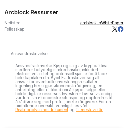
Arcblock Ressurser
Nettsted
arcblock.io
WhitePaper
Fellesskap
Ansvarsfraskrivelse
Ansvarsfraskrivelse Kjøp og salg av kryptoaktiva
medfører betydelig markedsrisiko, inkludert
ekstrem volatilitet og potensiell sjanse for å tape
hele kapitalen din. Bybit EU fraskriver seg alt
ansvar for eventuelle investeringsresultater.
Ingenting her utgjør økonomisk rådgivning, en
anbefaling eller et tilbud om å kjøpe, selge eller
holde digitale ressurser. Investorer bør selvstendig
vurdere sin økonomiske situasjon og oppfordres til
å rådføre seg med profesjonelle rådgivere. For en
omfattende oversikt, vennligst les vårt
Risikoopplysningsdokument
og
Tjenestevilkår
.