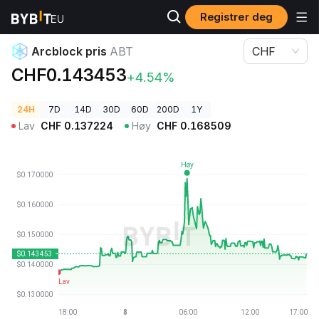
Registrer deg
Kryptopriser
Arcblock pris ABT
Arcblock pris
ABT
CHF
CHF0.143453
+4.54%
24H
7D
14D
30D
60D
200D
1Y
Lav
CHF
0.137224
Høy
CHF
0.168509