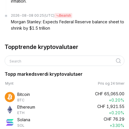
inflation.
2026-08-08 00:25
(UTC)
Bearish
Morgan Stanley: Expects Federal Reserve balance sheet to
shrink by $1.5 trillion
Topptrende kryptovalutaer
Search
Topp markedsverdi kryptovalutaer
Mynt
Pris og 24 timer
CHF
65,065.00
Bitcoin
+0.20%
BTC
CHF
1,921.55
Ethereum
+0.20%
ETH
CHF
76.29
Solana
+3.30%
SOL