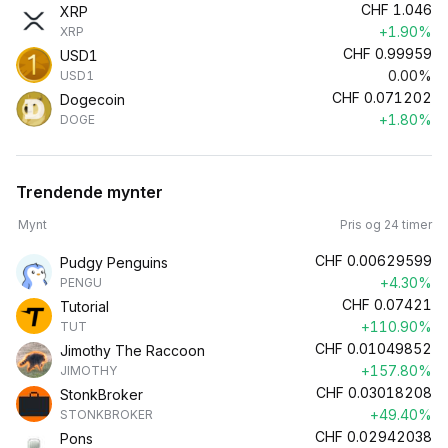
CHF
1.046
XRP
+1.90%
XRP
CHF
0.99959
USD1
0.00%
USD1
CHF
0.071202
Dogecoin
+1.80%
DOGE
Trendende mynter
Mynt
Pris og 24 timer
CHF
0.00629599
Pudgy Penguins
+4.30%
PENGU
CHF
0.07421
Tutorial
+110.90%
TUT
CHF
0.01049852
Jimothy The Raccoon
+157.80%
JIMOTHY
CHF
0.03018208
StonkBroker
+49.40%
STONKBROKER
CHF
0.02942038
Pons