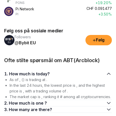
+19.20%
PONS
CHF
0.091477
Pi Network
+3.50%
PI
Følg oss på sosiale medier
Followers
+
Følg
@Bybit EU
Ofte stilte spørsmål om ABT(Arcblock)
1. How much is today?
As of , () is trading at .
In the last 24 hours, the lowest price is , and the highest
price is , with a trading volume of .
The market cap is , ranking it # among all cryptocurrencies.
2. How much is one ?
3. How many are there?