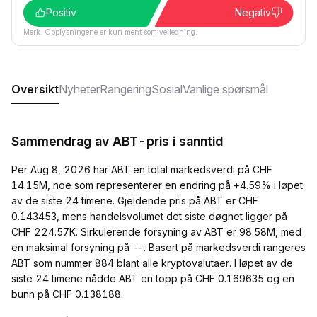
Positiv
Negativ
Merk: Opplysningene er kun ment som veiledning.
Oversikt
Nyheter
Rangering
Sosial
Vanlige spørsmål
Sammendrag av ABT-pris i sanntid
Per Aug 8, 2026 har ABT en total markedsverdi på CHF
14.15M, noe som representerer en endring på +4.59% i løpet
av de siste 24 timene. Gjeldende pris på ABT er CHF
0.143453, mens handelsvolumet det siste døgnet ligger på
CHF 224.57K. Sirkulerende forsyning av ABT er 98.58M, med
en maksimal forsyning på --. Basert på markedsverdi rangeres
ABT som nummer 884 blant alle kryptovalutaer. I løpet av de
siste 24 timene nådde ABT en topp på CHF 0.169635 og en
bunn på CHF 0.138188.