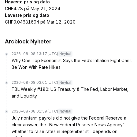
Høyeste pris og dato
CHF4.28 på May 21, 2024
Laveste pris og dato
CHF0.04681694 på Mar 12, 2020
Arcblock Nyheter
2026-08-08 13:17
(UTC)
Nøytral
Why One Top Economist Says the Fed’s Inflation Fight Can’t
Be Won With Rate Hikes
2026-08-08 03:01
(UTC)
Nøytral
TBL Weekly #180: US Treasury & The Fed, Labor Market,
and Liquidity
2026-08-08 01:39
(UTC)
Nøytral
July nonfarm payrolls did not give the Federal Reserve a
clear answer; the “New Federal Reserve News Agency”:
whether to raise rates in September still depends on