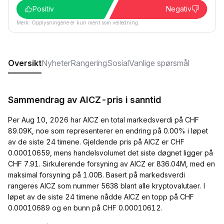
Positiv
Negativ
Merk: Opplysningene er kun ment som veiledning.
Oversikt
Nyheter
Rangering
Sosial
Vanlige spørsmål
Sammendrag av AICZ-pris i sanntid
Per Aug 10, 2026 har AICZ en total markedsverdi på CHF
89.09K, noe som representerer en endring på 0.00% i løpet
av de siste 24 timene. Gjeldende pris på AICZ er CHF
0.00010659, mens handelsvolumet det siste døgnet ligger på
CHF 7.91. Sirkulerende forsyning av AICZ er 836.04M, med en
maksimal forsyning på 1.00B. Basert på markedsverdi
rangeres AICZ som nummer 5638 blant alle kryptovalutaer. I
løpet av de siste 24 timene nådde AICZ en topp på CHF
0.00010689 og en bunn på CHF 0.00010612.