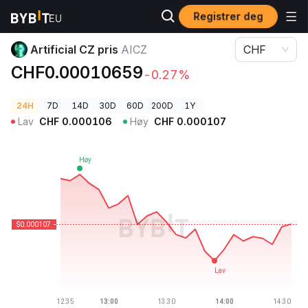
Registrer deg
Kryptopriser
Artificial CZ pris AICZ
Artificial CZ pris
AICZ
CHF
CHF0.00010659
-0.27%
24H
7D
14D
30D
60D
200D
1Y
Lav
CHF
0.000106
Høy
CHF
0.000107