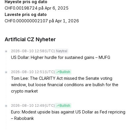
Høyeste pris og dato
CHF0.00198724 på Apr 6, 2025
Laveste pris og dato
CHF0.000000002107 på Apr 1, 2026
Artificial CZ Nyheter
2026-08-10 12:58
(UTC)
Nøytral
US Dollar: Higher hurdle for sustained gains – MUFG
2026-08-10 12:51
(UTC)
Bullish
Tom Lee: The CLARITY Act missed the Senate voting
window, but loose financial conditions are bullish for the
crypto market
2026-08-10 12:49
(UTC)
Bullish
Euro: Modest upside bias against US Dollar as Fed repricing
– Rabobank