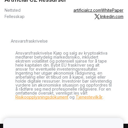
Nettsted
artificialcz.com
WhitePaper
Fellesskap
linkedin.com
Ansvarsfraskrivelse
Ansvarsfraskrivelse Kjøp og salg av kryptoaktiva
medfører betydelig markedsrisiko, inkludert
ekstrem volatilitet og potensiell sjanse for å tape
hele kapitalen din. Bybit EU fraskriver seg alt
ansvar for eventuelle investeringsresultater.
Ingenting her utgjør økonomisk rådgivning, en
anbefaling eller et tilbud om å kjøpe, selge eller
holde digitale ressurser. Investorer bør selvstendig
vurdere sin økonomiske situasjon og oppfordres til
å rådføre seg med profesjonelle rådgivere. For en
omfattende oversikt, vennligst les vårt
Risikoopplysningsdokument
og
Tjenestevilkår
.