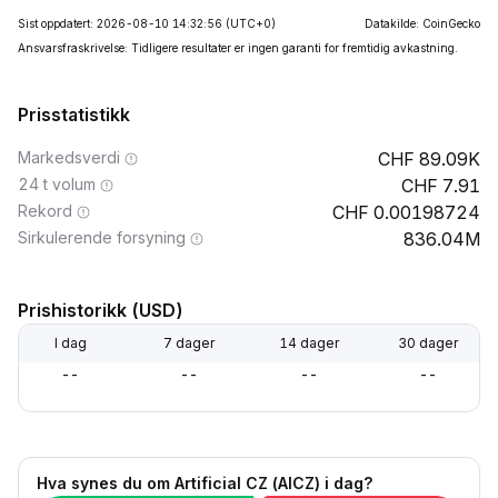
Sist oppdatert: 2026-08-10 14:32:56
(UTC+0)
Datakilde: CoinGecko
Ansvarsfraskrivelse: Tidligere resultater er ingen garanti for fremtidig avkastning.
Prisstatistikk
Markedsverdi
89.09K
24 t volum
7.91
Rekord
0.00198724
Sirkulerende forsyning
836.04M
Prishistorikk (USD)
I dag
7 dager
14 dager
30 dager
--
--
--
--
Hva synes du om Artificial CZ (AICZ) i dag?