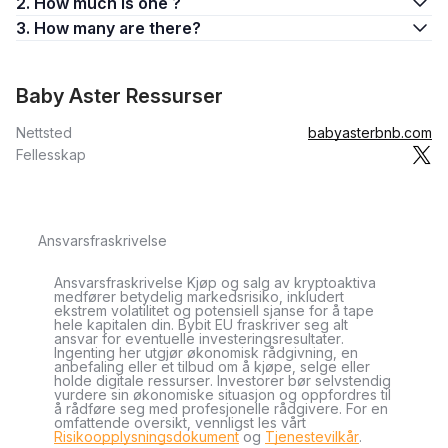
2. How much is one ?
3. How many are there?
Baby Aster Ressurser
Nettsted
babyasterbnb.com
Fellesskap
Ansvarsfraskrivelse
Ansvarsfraskrivelse Kjøp og salg av kryptoaktiva
medfører betydelig markedsrisiko, inkludert
ekstrem volatilitet og potensiell sjanse for å tape
hele kapitalen din. Bybit EU fraskriver seg alt
ansvar for eventuelle investeringsresultater.
Ingenting her utgjør økonomisk rådgivning, en
anbefaling eller et tilbud om å kjøpe, selge eller
holde digitale ressurser. Investorer bør selvstendig
vurdere sin økonomiske situasjon og oppfordres til
å rådføre seg med profesjonelle rådgivere. For en
omfattende oversikt, vennligst les vårt
Risikoopplysningsdokument
og
Tjenestevilkår
.