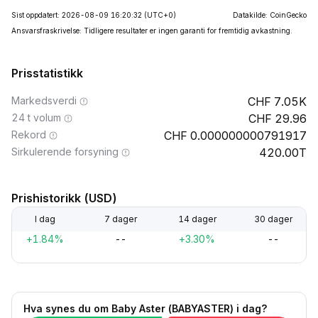
Sist oppdatert: 2026-08-09 16:20:32
(UTC+0)
Datakilde: CoinGecko
Ansvarsfraskrivelse: Tidligere resultater er ingen garanti for fremtidig avkastning.
Prisstatistikk
Markedsverdi
7.05K
24 t volum
29.96
Rekord
0.000000000791917
Sirkulerende forsyning
420.00T
Prishistorikk (USD)
I dag
7 dager
14 dager
30 dager
+1.84%
--
+3.30%
--
Hva synes du om Baby Aster (BABYASTER) i dag?