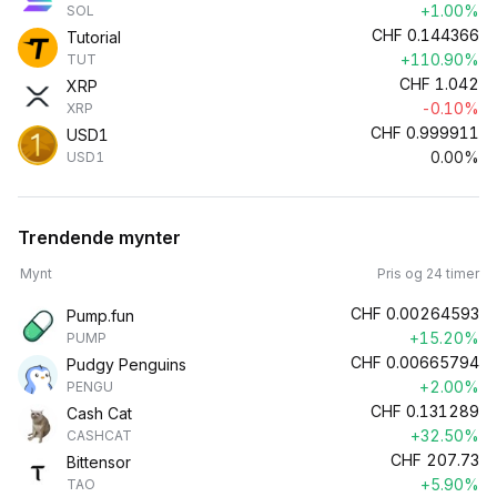
+1.00%
SOL
CHF
0.144366
Tutorial
+110.90%
TUT
CHF
1.042
XRP
-0.10%
XRP
CHF
0.999911
USD1
0.00%
USD1
Trendende mynter
Mynt
Pris og 24 timer
CHF
0.00264593
Pump.fun
+15.20%
PUMP
CHF
0.00665794
Pudgy Penguins
+2.00%
PENGU
CHF
0.131289
Cash Cat
+32.50%
CASHCAT
CHF
207.73
Bittensor
+5.90%
TAO