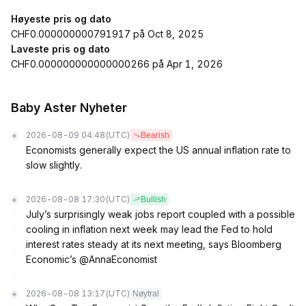
Høyeste pris og dato
CHF0.000000000791917 på Oct 8, 2025
Laveste pris og dato
CHF0.000000000000000266 på Apr 1, 2026
Baby Aster Nyheter
2026-08-09 04:48
(UTC)
Bearish
Economists generally expect the US annual inflation rate to
slow slightly.
2026-08-08 17:30
(UTC)
Bullish
July’s surprisingly weak jobs report coupled with a possible
cooling in inflation next week may lead the Fed to hold
interest rates steady at its next meeting, says Bloomberg
Economic’s @AnnaEconomist
2026-08-08 13:17
(UTC)
Nøytral