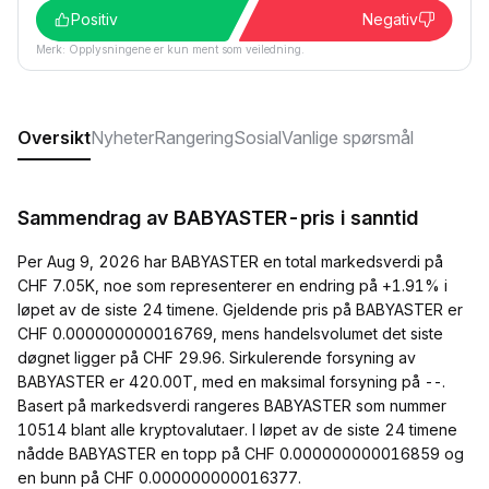
Positiv
Negativ
Merk: Opplysningene er kun ment som veiledning.
Oversikt
Nyheter
Rangering
Sosial
Vanlige spørsmål
Sammendrag av BABYASTER-pris i sanntid
Per Aug 9, 2026 har BABYASTER en total markedsverdi på
CHF 7.05K, noe som representerer en endring på +1.91% i
løpet av de siste 24 timene. Gjeldende pris på BABYASTER er
CHF 0.000000000016769, mens handelsvolumet det siste
døgnet ligger på CHF 29.96. Sirkulerende forsyning av
BABYASTER er 420.00T, med en maksimal forsyning på --.
Basert på markedsverdi rangeres BABYASTER som nummer
10514 blant alle kryptovalutaer. I løpet av de siste 24 timene
nådde BABYASTER en topp på CHF 0.000000000016859 og
en bunn på CHF 0.000000000016377.