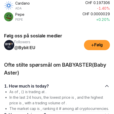
CHF
0.197306
Cardano
-1.40%
ADA
CHF
0.0000029
Pepe
+0.20%
PEPE
Følg oss på sosiale medier
Followers
+
Følg
@Bybit EU
Ofte stilte spørsmål om BABYASTER(Baby
Aster)
1. How much is today?
As of , () is trading at .
In the last 24 hours, the lowest price is , and the highest
price is , with a trading volume of .
The market cap is , ranking it # among all cryptocurrencies.