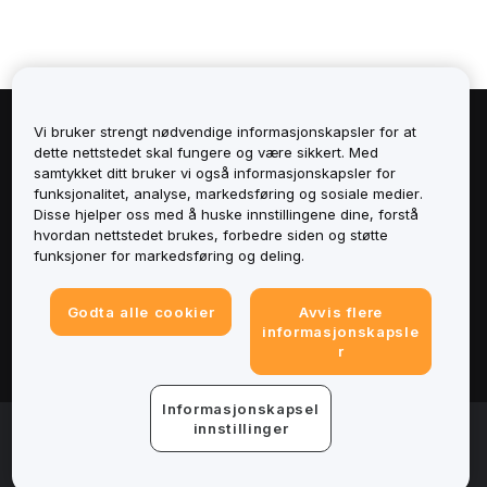
Vi bruker strengt nødvendige informasjonskapsler for at
Om
dette nettstedet skal fungere og være sikkert. Med
samtykket ditt bruker vi også informasjonskapsler for
Tjenester
funksjonalitet, analyse, markedsføring og sosiale medier.
Disse hjelper oss med å huske innstillingene dine, forstå
hvordan nettstedet brukes, forbedre siden og støtte
Støtte
funksjoner for markedsføring og deling.
Produkter
Godta alle cookier
Avvis flere
informasjonskapsle
Juridisk
r
Informasjonskapsel
© 2025-2026 Bybit.eu. All rights reserved.
innstillinger
Tjenestevilkår
|
Vilkår for personvern
|
Avtrykk
(Impressum)
|
Innstillinger for informasjonskapsler