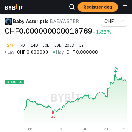
Registrer deg
Kryptopriser
Baby Aster pris BABYASTER
Baby Aster pris
BABYASTER
CHF
CHF0.000000000016769
+1.86%
24H
7D
14D
30D
60D
200D
1Y
Lav
CHF
0.000000
Høy
CHF
0.000000