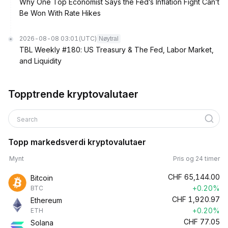
Why One Top Economist Says the Fed’s Inflation Fight Can’t
Be Won With Rate Hikes
2026-08-08 03:01
(UTC)
Nøytral
TBL Weekly #180: US Treasury & The Fed, Labor Market,
and Liquidity
Topptrende kryptovalutaer
Search
Topp markedsverdi kryptovalutaer
Mynt
Pris og 24 timer
CHF
65,144.00
Bitcoin
+0.20%
BTC
CHF
1,920.97
Ethereum
+0.20%
ETH
CHF
77.05
Solana