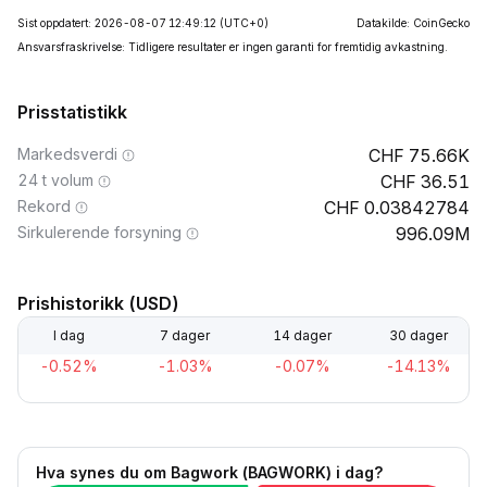
Sist oppdatert: 2026-08-07 12:49:12
(UTC+0)
Datakilde: CoinGecko
Ansvarsfraskrivelse: Tidligere resultater er ingen garanti for fremtidig avkastning.
Prisstatistikk
Markedsverdi
75.66K
24 t volum
36.51
Rekord
0.03842784
Sirkulerende forsyning
996.09M
Prishistorikk (USD)
I dag
7 dager
14 dager
30 dager
-0.52%
-1.03%
-0.07%
-14.13%
Hva synes du om Bagwork (BAGWORK) i dag?