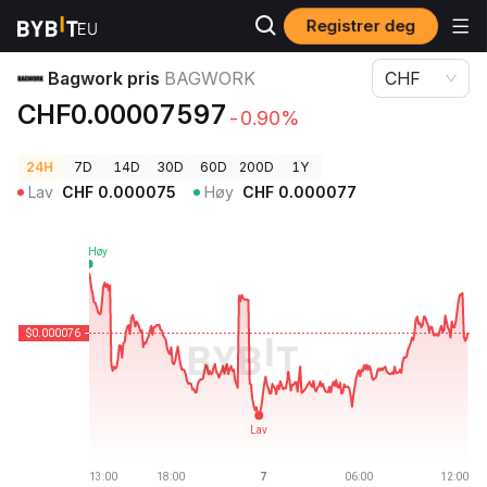
Registrer deg
Kryptopriser
Bagwork pris BAGWORK
Bagwork pris
BAGWORK
CHF
CHF0.00007597
-0.90%
24H
7D
14D
30D
60D
200D
1Y
Lav
CHF
0.000075
Høy
CHF
0.000077