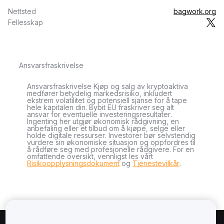
Nettsted
bagwork.org
Fellesskap
Ansvarsfraskrivelse
Ansvarsfraskrivelse Kjøp og salg av kryptoaktiva
medfører betydelig markedsrisiko, inkludert
ekstrem volatilitet og potensiell sjanse for å tape
hele kapitalen din. Bybit EU fraskriver seg alt
ansvar for eventuelle investeringsresultater.
Ingenting her utgjør økonomisk rådgivning, en
anbefaling eller et tilbud om å kjøpe, selge eller
holde digitale ressurser. Investorer bør selvstendig
vurdere sin økonomiske situasjon og oppfordres til
å rådføre seg med profesjonelle rådgivere. For en
omfattende oversikt, vennligst les vårt
Risikoopplysningsdokument
og
Tjenestevilkår
.