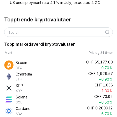
US unemployment rate 4.1% in July, expected 4.2%
Topptrende kryptovalutaer
Search
Topp markedsverdi kryptovalutaer
Mynt
Pris og 24 timer
CHF
65,177.00
Bitcoin
+0.70%
BTC
CHF
1,929.57
Ethereum
+0.90%
ETH
CHF
1.036
XRP
-1.30%
XRP
CHF
73.82
Solana
+0.50%
SOL
CHF
0.200932
Cardano
+6.70%
ADA