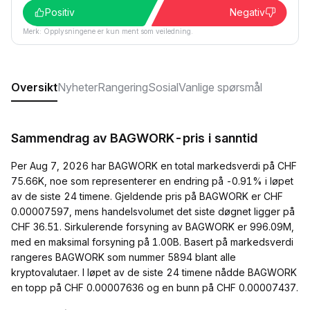
Positiv
Negativ
Merk: Opplysningene er kun ment som veiledning.
Oversikt
Nyheter
Rangering
Sosial
Vanlige spørsmål
Sammendrag av BAGWORK-pris i sanntid
Per Aug 7, 2026 har BAGWORK en total markedsverdi på CHF
75.66K, noe som representerer en endring på -0.91% i løpet
av de siste 24 timene. Gjeldende pris på BAGWORK er CHF
0.00007597, mens handelsvolumet det siste døgnet ligger på
CHF 36.51. Sirkulerende forsyning av BAGWORK er 996.09M,
med en maksimal forsyning på 1.00B. Basert på markedsverdi
rangeres BAGWORK som nummer 5894 blant alle
kryptovalutaer. I løpet av de siste 24 timene nådde BAGWORK
en topp på CHF 0.00007636 og en bunn på CHF 0.00007437.