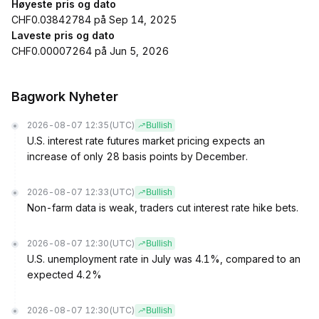
Høyeste pris og dato
CHF0.03842784 på Sep 14, 2025
Laveste pris og dato
CHF0.00007264 på Jun 5, 2026
Bagwork Nyheter
2026-08-07 12:35
(UTC)
Bullish
U.S. interest rate futures market pricing expects an
increase of only 28 basis points by December.
2026-08-07 12:33
(UTC)
Bullish
Non-farm data is weak, traders cut interest rate hike bets.
2026-08-07 12:30
(UTC)
Bullish
U.S. unemployment rate in July was 4.1%, compared to an
expected 4.2%
2026-08-07 12:30
(UTC)
Bullish