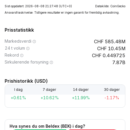
Sist oppdatert: 2026-08-08 21:27:48
(UTC+0)
Datakilde: CoinGecko
Ansvarsfraskrivelse: Tidligere resultater er ingen garanti for fremtidig avkastning.
Prisstatistikk
Markedsverdi
585.48M
24 t volum
10.45M
Rekord
0.449725
Sirkulerende forsyning
7.87B
Prishistorikk (USD)
I dag
7 dager
14 dager
30 dager
+0.61%
+10.62%
+11.99%
-1.17%
Hva synes du om Beldex (BDX) i dag?