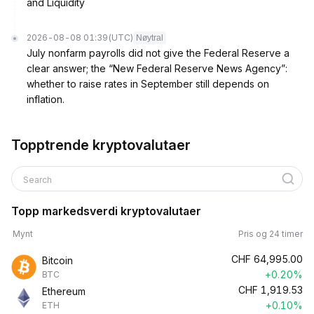
and Liquidity
2026-08-08 01:39
(UTC)
Nøytral
July nonfarm payrolls did not give the Federal Reserve a
clear answer; the “New Federal Reserve News Agency”:
whether to raise rates in September still depends on
inflation.
Topptrende kryptovalutaer
Search
Topp markedsverdi kryptovalutaer
Mynt
Pris og 24 timer
CHF
64,995.00
Bitcoin
+0.20%
BTC
CHF
1,919.53
Ethereum
+0.10%
ETH