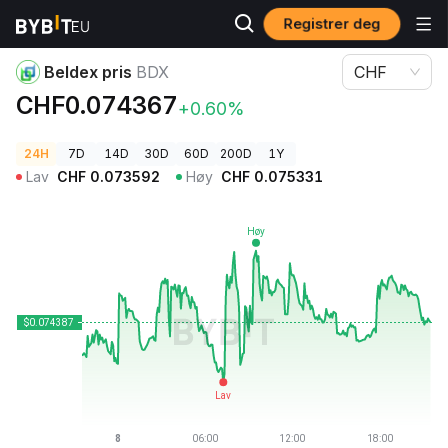
Registrer deg
Kryptopriser
Beldex pris BDX
Beldex pris
BDX
CHF
CHF0.074367
+0.60%
24H
7D
14D
30D
60D
200D
1Y
Lav
CHF
0.073592
Høy
CHF
0.075331