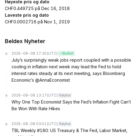
Høyeste pris og dato
CHF0.449725 på Dec 16, 2018
Laveste pris og dato
CHF0.0002716 på Nov 1, 2019
Beldex Nyheter
2026-08-08 17:30
(UTC)
Bullish
July’s surprisingly weak jobs report coupled with a possible
cooling in inflation next week may lead the Fed to hold
interest rates steady at its next meeting, says Bloomberg
Economic’s @AnnaEconomist
2026-08-08 13:17
(UTC)
Nøytral
Why One Top Economist Says the Fed’s Inflation Fight Can’t
Be Won With Rate Hikes
2026-08-08 03:01
(UTC)
Nøytral
TBL Weekly #180: US Treasury & The Fed, Labor Market,