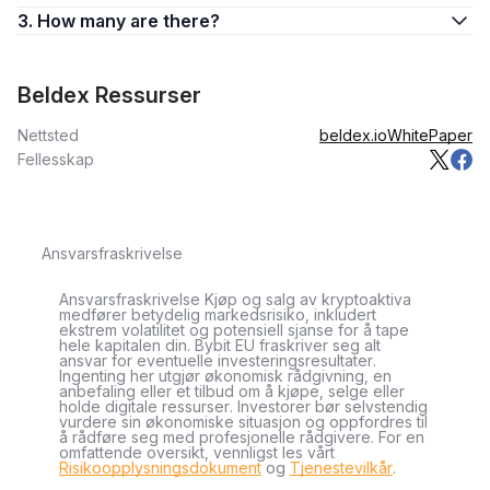
3. How many are there?
Beldex Ressurser
Nettsted
beldex.io
WhitePaper
Fellesskap
Ansvarsfraskrivelse
Ansvarsfraskrivelse Kjøp og salg av kryptoaktiva
medfører betydelig markedsrisiko, inkludert
ekstrem volatilitet og potensiell sjanse for å tape
hele kapitalen din. Bybit EU fraskriver seg alt
ansvar for eventuelle investeringsresultater.
Ingenting her utgjør økonomisk rådgivning, en
anbefaling eller et tilbud om å kjøpe, selge eller
holde digitale ressurser. Investorer bør selvstendig
vurdere sin økonomiske situasjon og oppfordres til
å rådføre seg med profesjonelle rådgivere. For en
omfattende oversikt, vennligst les vårt
Risikoopplysningsdokument
og
Tjenestevilkår
.