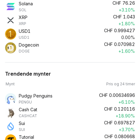
CHF
76.26
Solana
+3.10%
SOL
CHF
1.043
XRP
+1.80%
XRP
CHF
0.999427
USD1
0.00%
USD1
CHF
0.070982
Dogecoin
+1.60%
DOGE
Trendende mynter
Mynt
Pris og 24 timer
CHF
0.00634696
Pudgy Penguins
+6.10%
PENGU
CHF
0.120116
Cash Cat
+18.90%
CASHCAT
CHF
0.697827
Sui
+3.70%
SUI
CHF
0.080668
Tutorial