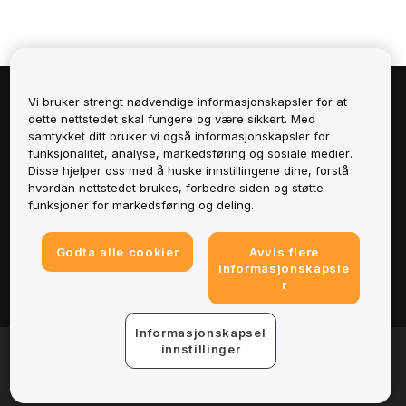
Vi bruker strengt nødvendige informasjonskapsler for at
Om
dette nettstedet skal fungere og være sikkert. Med
samtykket ditt bruker vi også informasjonskapsler for
Tjenester
funksjonalitet, analyse, markedsføring og sosiale medier.
Disse hjelper oss med å huske innstillingene dine, forstå
hvordan nettstedet brukes, forbedre siden og støtte
Støtte
funksjoner for markedsføring og deling.
Produkter
Godta alle cookier
Avvis flere
informasjonskapsle
Juridisk
r
Informasjonskapsel
© 2025-2026 Bybit.eu. All rights reserved.
innstillinger
Tjenestevilkår
|
Vilkår for personvern
|
Avtrykk
(Impressum)
|
Innstillinger for informasjonskapsler