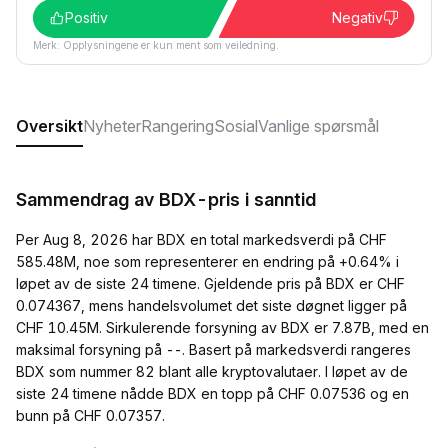
Positiv
Negativ
Merk: Opplysningene er kun ment som veiledning.
Oversikt
Nyheter
Rangering
Sosial
Vanlige spørsmål
Sammendrag av BDX-pris i sanntid
Per Aug 8, 2026 har BDX en total markedsverdi på CHF
585.48M, noe som representerer en endring på +0.64% i
løpet av de siste 24 timene. Gjeldende pris på BDX er CHF
0.074367, mens handelsvolumet det siste døgnet ligger på
CHF 10.45M. Sirkulerende forsyning av BDX er 7.87B, med en
maksimal forsyning på --. Basert på markedsverdi rangeres
BDX som nummer 82 blant alle kryptovalutaer. I løpet av de
siste 24 timene nådde BDX en topp på CHF 0.07536 og en
bunn på CHF 0.07357.