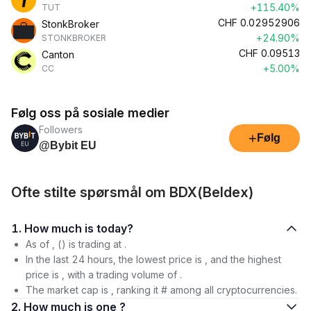
+115.40%
TUT
CHF
0.02952906
StonkBroker
+24.90%
STONKBROKER
CHF
0.09513
Canton
+5.00%
CC
Følg oss på sosiale medier
Followers
+
Følg
@Bybit EU
Ofte stilte spørsmål om BDX(Beldex)
1. How much is today?
As of , () is trading at .
In the last 24 hours, the lowest price is , and the highest
price is , with a trading volume of .
The market cap is , ranking it # among all cryptocurrencies.
2. How much is one ?