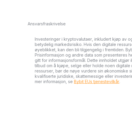
Ansvarsfraskrivelse
Investeringer i kryptovalutaer, inkludert kjøp av 
betydelig markedsrisiko. Hvis den digitale ressurse
øyeblikket, kan den bli tilgjengelig i fremtiden. By
Prisinformasjon og andre data som presenteres her 
gitt for informasjonsformål. Dette innholdet utgjør 
tilbud om å kjøpe, selge eller holde noen digitale 
ressurser, bør de nøye vurdere sin økonomiske si
kvalifiserte juridiske, skattemessige eller investe
mer informasjon, se
Bybit EUs tjenestevilkår
.