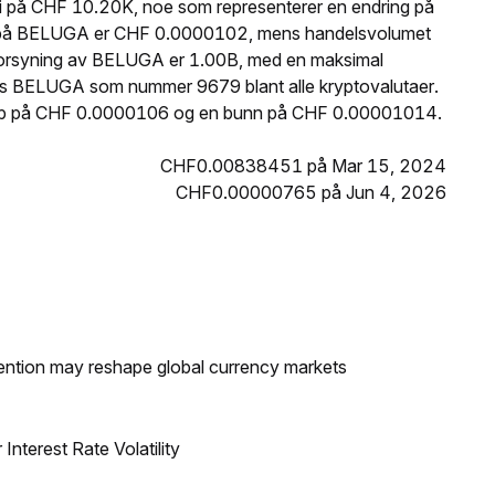
 på CHF 10.20K, noe som representerer en endring på
ris på BELUGA er CHF 0.0000102, mens handelsvolumet
e forsyning av BELUGA er 1.00B, med en maksimal
es BELUGA som nummer 9679 blant alle kryptovalutaer.
opp på CHF 0.0000106 og en bunn på CHF 0.00001014.
CHF0.00838451 på Mar 15, 2024
CHF0.00000765 på Jun 4, 2026
ntion may reshape global currency markets
nterest Rate Volatility