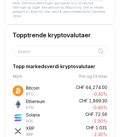
Merk: Denne avstemningen gjenspeiler kun brukernes
meninger og utgjør ikke økonomisk rådgivning. Den er verken
godkjent av Bybit EU eller ment å være veiledende for fremtidig
ytelse.
Topptrende kryptovalutaer
Search
Topp markedsverdi kryptovalutaer
Mynt
Pris og 24 timer
CHF
64,274.00
Bitcoin
-0.30%
BTC
CHF
1,899.30
Ethereum
-0.40%
ETH
CHF
72.56
Solana
-1.90%
SOL
CHF
1.031
XRP
-2.30%
XRP