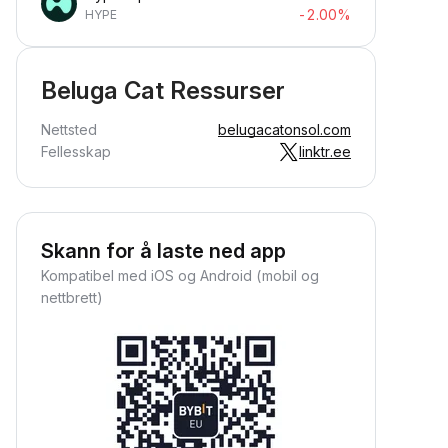
-2.00%
HYPE
Beluga Cat Ressurser
Nettsted
belugacatonsol.com
Fellesskap
linktr.ee
Skann for å laste ned app
Kompatibel med iOS og Android (mobil og
nettbrett)