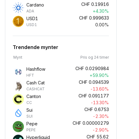
CHF
0.19916
Cardano
+4.30%
ADA
CHF
0.999633
USD1
0.00%
USD1
Trendende mynter
Mynt
Pris og 24 timer
CHF
0.0290984
Hashflow
+59.90%
HFT
CHF
0.094539
Cash Cat
-13.60%
CASHCAT
CHF
0.091177
Canton
-13.30%
CC
CHF
0.6753
Sui
-2.30%
SUI
CHF
0.00000279
Pepe
-2.90%
PEPE
CHF
55.62
Hyperliquid