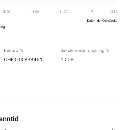
Datakilde: CoinGecko
ning.
Rekord
Sirkulerende forsyning
0.00838451
1.00B
anntid