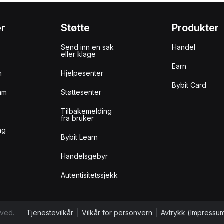
er
Støtte
Produkter
Send inn en sak
Handel
eller klage
Earn
m
Hjelpesenter
Bybit Card
am
Støttesenter
Tilbakemelding
fra bruker
ng
Bybit Learn
Handelsgebyr
Autentisitetssjekk
rved.
Tjenestevilkår
|
Vilkår for personvern
|
Avtrykk (Impressu