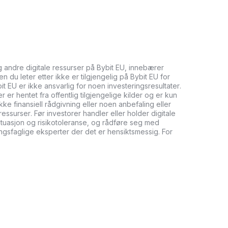
og andre digitale ressurser på Bybit EU, innebærer
n du leter etter ikke er tilgjengelig på Bybit EU for
bit EU er ikke ansvarlig for noen investeringsresultater.
er hentet fra offentlig tilgjengelige kilder og er kun
ikke finansiell rådgivning eller noen anbefaling eller
ressurser. Før investorer handler eller holder digitale
tuasjon og risikotoleranse, og rådføre seg med
ringsfaglige eksperter der det er hensiktsmessig. For