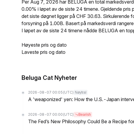
Per Aug 7, 2026 har BELUGA en total markedsverdi
0.00% i løpet av de siste 24 timene. Gjeldende p
det siste døgnet ligger på CHF 30.63. Sirkulerend
forsyning på 1.00B. Basert på markedsverdi ranger
I løpet av de siste 24 timene nådde BELUGA en t
Høyeste pris og dato
Laveste pris og dato
Beluga Cat Nyheter
2026-08-07 00:05
(UTC)
Nøytral
A 'weaponized' yen: How the U.S.-Japan interve
2026-08-07 00:00
(UTC)
Bearish
The Fed’s New Philosophy Could Be a Recipe for I