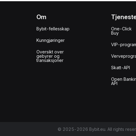
Om
Tjenest
Bybit-fellesskap
One-Click
Buy
Kunngjøringer
VIP-progra
Oversikt over
gebyrer og
Verveprogr
transaksjoner
Skatt-API
Open Banki
API
© 2025-2026 Bybit.eu. All rights rese