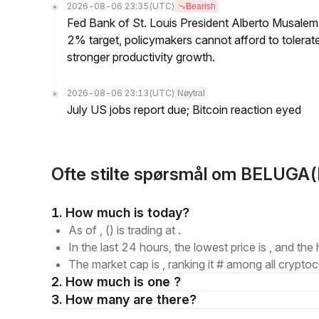
2026-08-06 23:35
(UTC)
Bearish
Fed Bank of St. Louis President Alberto Musalem s
2% target, policymakers cannot afford to tolerate h
stronger productivity growth.
2026-08-06 23:13
(UTC)
Nøytral
July US jobs report due; Bitcoin reaction eyed
Ofte stilte spørsmål om BELUGA(
1. How much is today?
As of , () is trading at .
In the last 24 hours, the lowest price is , and the 
The market cap is , ranking it # among all cryptoc
2. How much is one ?
3. How many are there?