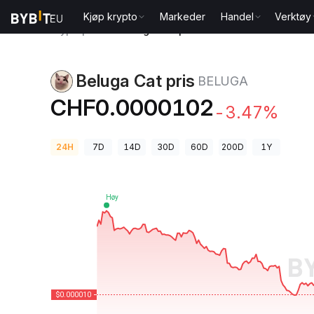
Kjøp krypto
Markeder
Handel
Verktøy
Kryptopriser
Beluga Cat pris BELUGA
Beluga Cat pris
BELUGA
CHF0.0000102
-3.47%
24H
7D
14D
30D
60D
200D
1Y