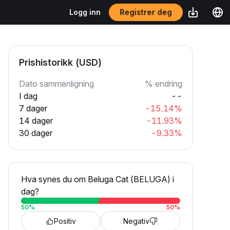
Registrer deg
Logg inn
Prishistorikk (USD)
Dato sammenligning
% endring
I dag
--
7 dager
-15.14%
14 dager
-11.93%
30 dager
-9.33%
Hva synes du om Beluga Cat (BELUGA) i
dag?
50
%
50
%
Positiv
Negativ