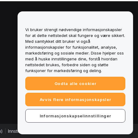
Juridisk
Retningslinjer for
Vi bruker strengt nødvendige informasjonskapsler
interessekonflikter
for at dette nettstedet skal fungere og være sikkert.
Med samtykket ditt bruker vi også
Sammendrag av retningslinjene for
informasjonskapsler for funksjonalitet, analyse,
oppbevaring og administrasjon
markedsføring og sosiale medier. Disse hjelper oss
med å huske innstillingene dine, forstå hvordan
ESG-informasjon
nettstedet brukes, forbedre siden og støtte
funksjoner for markedsføring og deling.
Crypto-Asset White Papers
Godta alle cookier
Avvis flere informasjonskapsler
Informasjonskapselinnstillinger
m)
|
Innstillinger for informasjonskapsler