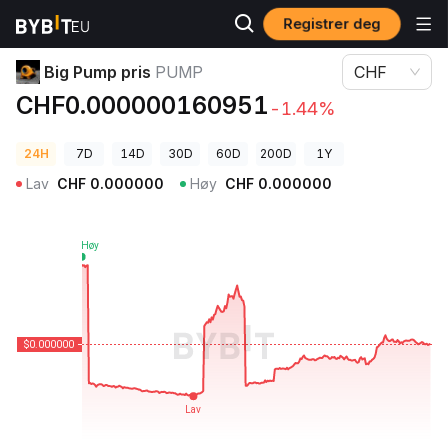
Registrer deg
Kryptopriser
Big Pump pris PUMP
Big Pump pris
PUMP
CHF
CHF0.000000160951
-1.44%
24H
7D
14D
30D
60D
200D
1Y
Lav
CHF
0.000000
Høy
CHF
0.000000