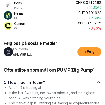
CHF
0.0212198
Pons
+11.50%
PONS
CHF
0.191923
Heima
+2.80%
HEI
CHF
0.095242
Canton
-6.20%
CC
Følg oss på sosiale medier
Followers
+
Følg
@Bybit EU
Ofte stilte spørsmål om PUMP(Big Pump)
1. How much is today?
As of , () is trading at .
In the last 24 hours, the lowest price is , and the highest
price is , with a trading volume of .
The market cap is , ranking it # among all cryptocurrencies.