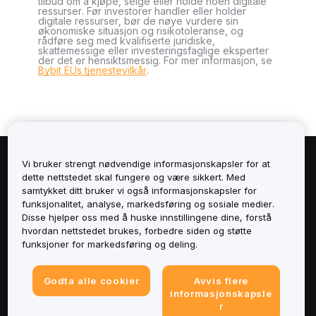
tilbud om å kjøpe, selge eller holde noen digitale
ressurser. Før investorer handler eller holder
digitale ressurser, bør de nøye vurdere sin
økonomiske situasjon og risikotoleranse, og
rådføre seg med kvalifiserte juridiske,
skattemessige eller investeringsfaglige eksperter
der det er hensiktsmessig. For mer informasjon, se
Bybit EUs tjenestevilkår
.
Vi bruker strengt nødvendige informasjonskapsler for at
Om
dette nettstedet skal fungere og være sikkert. Med
samtykket ditt bruker vi også informasjonskapsler for
Tjenester
funksjonalitet, analyse, markedsføring og sosiale medier.
Disse hjelper oss med å huske innstillingene dine, forstå
hvordan nettstedet brukes, forbedre siden og støtte
Støtte
funksjoner for markedsføring og deling.
Produkter
Godta alle cookier
Avvis flere
informasjonskapsle
Juridisk
r