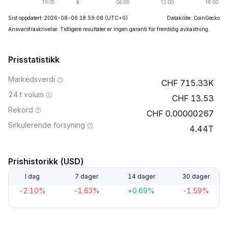
Sist oppdatert: 2026-08-06 18:59:08
(UTC+0)
Datakilde: CoinGecko
Ansvarsfraskrivelse: Tidligere resultater er ingen garanti for fremtidig avkastning.
Prisstatistikk
Markedsverdi
715.33K
24 t volum
13.53
Rekord
0.00000267
Sirkulerende forsyning
4.44T
Prishistorikk (USD)
I dag
7 dager
14 dager
30 dager
-2.10%
-1.63%
+0.69%
-1.59%