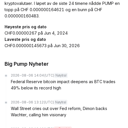
kryptovalutaer. I løpet av de siste 24 timene nådde PUMP en
topp på CHF 0.000000164621 og en bunn på CHF
0.000000160483.
Høyeste pris og dato
CHF0.00000267 på Jun 4, 2024
Laveste pris og dato
CHF0.000000145673 på Jun 30, 2026
Big Pump Nyheter
2026-08-06 14:04
(UTC)
Nøytral
Federal Reserve bitcoin impact deepens as BTC trades
49% below its record high
2026-08-06 13:12
(UTC)
Nøytral
Wall Street cries out over Fed reform, Dimon backs
Wachter, calling him visionary