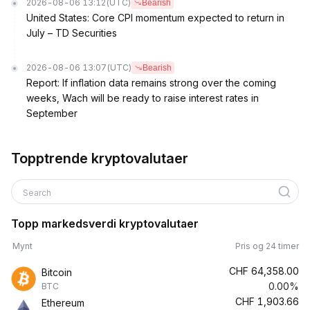
2026-08-06 13:12
(UTC)
Bearish
United States: Core CPI momentum expected to return in
July – TD Securities
2026-08-06 13:07
(UTC)
Bearish
Report: If inflation data remains strong over the coming
weeks, Wach will be ready to raise interest rates in
September
Topptrende kryptovalutaer
Search
Topp markedsverdi kryptovalutaer
Mynt
Pris og 24 timer
CHF
64,358.00
Bitcoin
0.00%
BTC
CHF
1,903.66
Ethereum