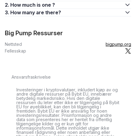
2. How much is one ?
3. How many are there?
Big Pump Ressurser
Nettsted
bigpump.org
Fellesskap
Ansvarsfraskrivelse
Investeringer i kryptovalutaer, inkludert kjøp av og
andre digitale ressurser på Bybit EU, innebærer
betydelig markedsrisiko. Hvis den digitale
ressursen du leter etter ikke er tilgjengelig på Bybit
EU for øyeblikket, kan den bli tilgjengelig i
fremtiden. Bybit EU er ikke ansvarlig for noen
investeringsresultater. Prisinformasjon og andre
data som presenteres her er hentet fra offentlig
tilgjengelige kilder og er kun gitt for
informasjonsformål. Dette innholdet utgjør ikke
finansiell rådgivning eller noen anbefaling eller