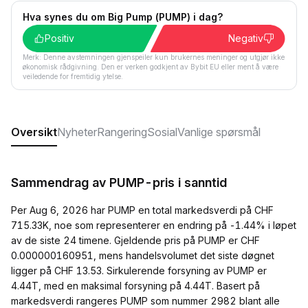
Hva synes du om Big Pump (PUMP) i dag?
Positiv
Negativ
Merk: Denne avstemningen gjenspeiler kun brukernes meninger og utgjør ikke
økonomisk rådgivning. Den er verken godkjent av Bybit EU eller ment å være
veiledende for fremtidig ytelse.
Oversikt
Nyheter
Rangering
Sosial
Vanlige spørsmål
Sammendrag av PUMP-pris i sanntid
Per Aug 6, 2026 har PUMP en total markedsverdi på CHF
715.33K, noe som representerer en endring på -1.44% i løpet
av de siste 24 timene. Gjeldende pris på PUMP er CHF
0.000000160951, mens handelsvolumet det siste døgnet
ligger på CHF 13.53. Sirkulerende forsyning av PUMP er
4.44T, med en maksimal forsyning på 4.44T. Basert på
markedsverdi rangeres PUMP som nummer 2982 blant alle