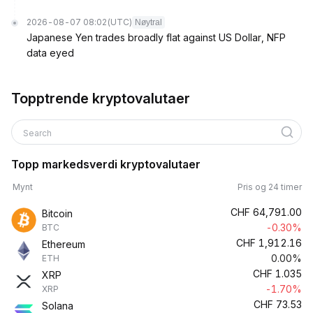
2026-08-07 08:02
(UTC)
Nøytral
Japanese Yen trades broadly flat against US Dollar, NFP
data eyed
Topptrende kryptovalutaer
Search
Topp markedsverdi kryptovalutaer
Mynt
Pris og 24 timer
CHF
64,791.00
Bitcoin
-0.30%
BTC
CHF
1,912.16
Ethereum
0.00%
ETH
CHF
1.035
XRP
-1.70%
XRP
CHF
73.53
Solana