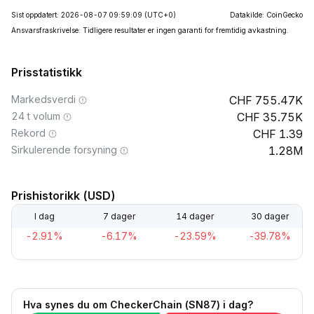
Sist oppdatert: 2026-08-07 09:59:09
(UTC+0)
Datakilde: CoinGecko
Ansvarsfraskrivelse: Tidligere resultater er ingen garanti for fremtidig avkastning.
Prisstatistikk
Markedsverdi
755.47K
24 t volum
35.75K
Rekord
1.39
Sirkulerende forsyning
1.28M
Prishistorikk (USD)
I dag
7 dager
14 dager
30 dager
-2.91%
-6.17%
-23.59%
-39.78%
Hva synes du om CheckerChain (SN87) i dag?