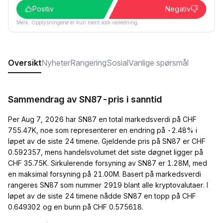
Positiv
Negativ
Merk: Opplysningene er kun ment som veiledning.
Oversikt
Nyheter
Rangering
Sosial
Vanlige spørsmål
Sammendrag av SN87-pris i sanntid
Per Aug 7, 2026 har SN87 en total markedsverdi på CHF
755.47K, noe som representerer en endring på -2.48% i
løpet av de siste 24 timene. Gjeldende pris på SN87 er CHF
0.592357, mens handelsvolumet det siste døgnet ligger på
CHF 35.75K. Sirkulerende forsyning av SN87 er 1.28M, med
en maksimal forsyning på 21.00M. Basert på markedsverdi
rangeres SN87 som nummer 2919 blant alle kryptovalutaer. I
løpet av de siste 24 timene nådde SN87 en topp på CHF
0.649302 og en bunn på CHF 0.575618.