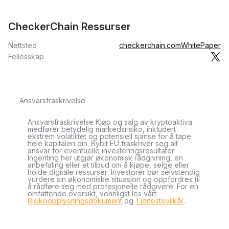
CheckerChain Ressurser
Nettsted
checkerchain.com
WhitePaper
Fellesskap
Ansvarsfraskrivelse
Ansvarsfraskrivelse Kjøp og salg av kryptoaktiva
medfører betydelig markedsrisiko, inkludert
ekstrem volatilitet og potensiell sjanse for å tape
hele kapitalen din. Bybit EU fraskriver seg alt
ansvar for eventuelle investeringsresultater.
Ingenting her utgjør økonomisk rådgivning, en
anbefaling eller et tilbud om å kjøpe, selge eller
holde digitale ressurser. Investorer bør selvstendig
vurdere sin økonomiske situasjon og oppfordres til
å rådføre seg med profesjonelle rådgivere. For en
omfattende oversikt, vennligst les vårt
Risikoopplysningsdokument
og
Tjenestevilkår
.