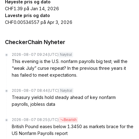
Høyeste pris og dato
CHF1.39 på Jan 14, 2026
Laveste pris og dato
CHF0.00534557 på Apr 3, 2026
CheckerChain Nyheter
2026-08-07 09:24
(UTC)
Nøytral
This evening is the U.S. nonfarm payrolls big test; will the
“weak July” curse repeat? In the previous three years it
has failed to meet expectations.
2026-08-07 08:44
(UTC)
Nøytral
Treasury yields hold steady ahead of key nonfarm
payrolls, jobless data
2026-08-07 08:25
(UTC)
Bearish
British Pound eases below 1.3450 as markets brace for the
US Nonfarm Payrolls report