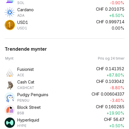
-0.90%
SOL
CHF
0.201075
Cardano
+6.50%
ADA
CHF
0.999714
USD1
0.00%
USD1
Trendende mynter
Mynt
Pris og 24 timer
CHF
0.141352
Fusionist
+87.80%
ACE
CHF
0.103042
Cash Cat
-8.80%
CASHCAT
CHF
0.00604337
Pudgy Penguins
-3.40%
PENGU
CHF
0.160285
Block Street
+19.90%
BSB
CHF
56.47
Hyperliquid
+0.50%
HYPE