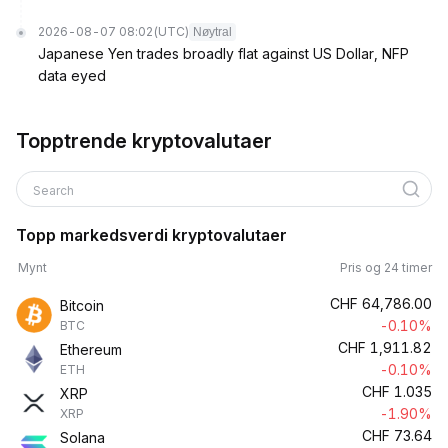
2026-08-07 08:02
(UTC)
Nøytral
Japanese Yen trades broadly flat against US Dollar, NFP
data eyed
Topptrende kryptovalutaer
Search
Topp markedsverdi kryptovalutaer
Mynt
Pris og 24 timer
CHF
64,786.00
Bitcoin
-0.10%
BTC
CHF
1,911.82
Ethereum
-0.10%
ETH
CHF
1.035
XRP
-1.90%
XRP
CHF
73.64
Solana