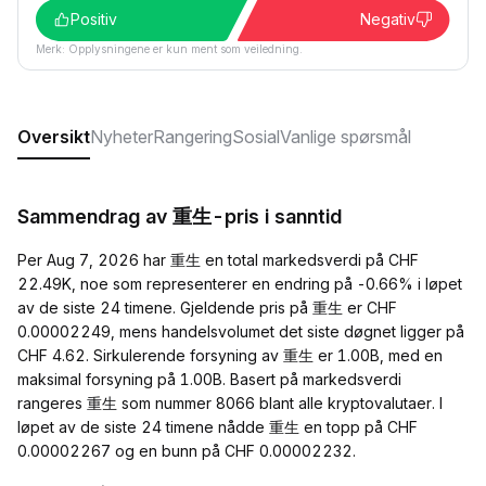
Positiv
Negativ
Merk: Opplysningene er kun ment som veiledning.
Oversikt
Nyheter
Rangering
Sosial
Vanlige spørsmål
Sammendrag av 重生-pris i sanntid
Per Aug 7, 2026 har 重生 en total markedsverdi på CHF
22.49K, noe som representerer en endring på -0.66% i løpet
av de siste 24 timene. Gjeldende pris på 重生 er CHF
0.00002249, mens handelsvolumet det siste døgnet ligger på
CHF 4.62. Sirkulerende forsyning av 重生 er 1.00B, med en
maksimal forsyning på 1.00B. Basert på markedsverdi
rangeres 重生 som nummer 8066 blant alle kryptovalutaer. I
løpet av de siste 24 timene nådde 重生 en topp på CHF
0.00002267 og en bunn på CHF 0.00002232.