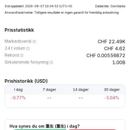
Sist oppdatert: 2026-08-07 10:04:53
(UTC+0)
Datakilde: CoinGecko
Ansvarsfraskrivelse: Tidligere resultater er ingen garanti for fremtidig avkastning.
Prisstatistikk
Markedsverdi
22.49K
24 t volum
4.62
Rekord
0.00556872
Sirkulerende forsyning
1.00B
Prishistorikk (USD)
I dag
7 dager
14 dager
30 dager
-0.77%
--
--
-5.04%
Hva synes du om 重生 (重生) i dag?