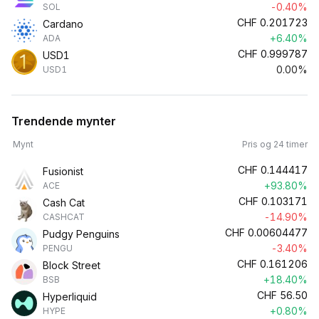
-0.40%
SOL
CHF
0.201723
Cardano
+6.40%
ADA
CHF
0.999787
USD1
0.00%
USD1
Trendende mynter
Mynt
Pris og 24 timer
CHF
0.144417
Fusionist
+93.80%
ACE
CHF
0.103171
Cash Cat
-14.90%
CASHCAT
CHF
0.00604477
Pudgy Penguins
-3.40%
PENGU
CHF
0.161206
Block Street
+18.40%
BSB
CHF
56.50
Hyperliquid
+0.80%
HYPE