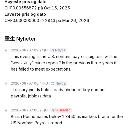
Høyeste pris og dato
CHF0.00556872 på Oct 15, 2025
Laveste pris og dato
CHF0.000000000222843 på Mar 26, 2026
重生 Nyheter
2026-08-07 09:24
(UTC)
Nøytral
This evening is the U.S. nonfarm payrolls big test; will the
“weak July” curse repeat? In the previous three years it
has failed to meet expectations.
2026-08-07 08:44
(UTC)
Nøytral
Treasury yields hold steady ahead of key nonfarm
payrolls, jobless data
2026-08-07 08:25
(UTC)
Bearish
British Pound eases below 1.3450 as markets brace for the
US Nonfarm Payrolls report