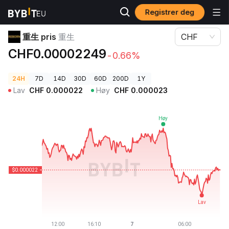
Registrer deg
Kryptopriser
重生 pris 重生
重生 pris
重生
CHF
CHF0.00002249
-0.66%
24H
7D
14D
30D
60D
200D
1Y
Lav
CHF
0.000022
Høy
CHF
0.000023