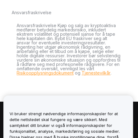
Ansvarsfraskrivelse
Ansvarsfraskrivelse Kjøp og salg av kryptoaktiva
medfører betydelig markedsrisiko, inkludert
ekstrem volatilitet og potensiell sjanse for å tape
hele kapitalen din. Bybit EU fraskriver seg alt
ansvar for eventuelle investeringsresultater.
Ingenting her utgjør økonomisk rådgivning, en
anbefaling eller et tilbud om å kjøpe, selge eller
holde digitale ressurser. Investorer bør selvstendig
vurdere sin økonomiske situasjon og oppfordres til
å rådføre seg med profesjonelle rådgivere. For en
omfattende oversikt, vennligst les vårt
Risikoopplysningsdokument
og
Tjenestevilkår
.
Vi bruker strengt nødvendige informasjonskapsler for at
Om
dette nettstedet skal fungere og være sikkert. Med
samtykket ditt bruker vi også informasjonskapsler for
Tjenester
funksjonalitet, analyse, markedsføring og sosiale medier.
Disse hjelper oss med å huske innstillingene dine, forstå