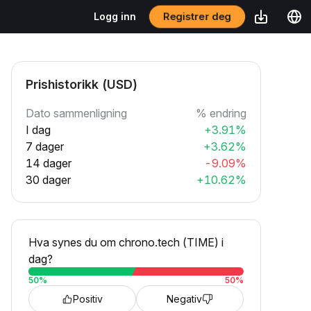
Registrer deg
Logg inn
Prishistorikk (USD)
Dato sammenligning
% endring
I dag
+3.91%
7 dager
+3.62%
14 dager
-9.09%
30 dager
+10.62%
Hva synes du om chrono.tech (TIME) i
dag?
50
%
50
%
Positiv
Negativ