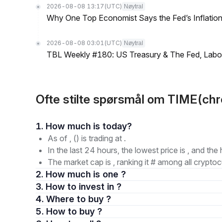
2026-08-08 13:17
(UTC)
Nøytral
Why One Top Economist Says the Fed’s Inflation
2026-08-08 03:01
(UTC)
Nøytral
TBL Weekly #180: US Treasury & The Fed, Labor 
Ofte stilte spørsmål om TIME(chr
1. How much is today?
As of , () is trading at .
In the last 24 hours, the lowest price is , and the 
The market cap is , ranking it # among all cryptoc
2. How much is one ?
3. How to invest in ?
4. Where to buy ?
5. How to buy ?