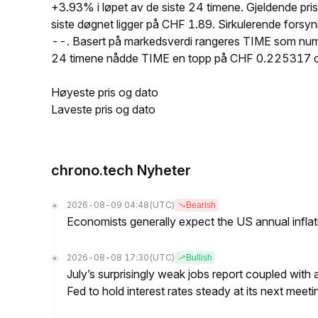
+3.93% i løpet av de siste 24 timene. Gjeldende p
siste døgnet ligger på CHF 1.89. Sirkulerende fors
--. Basert på markedsverdi rangeres TIME som numme
24 timene nådde TIME en topp på CHF 0.225317 
Høyeste pris og dato
Laveste pris og dato
chrono.tech Nyheter
2026-08-09 04:48
(UTC)
Bearish
Economists generally expect the US annual inflatio
2026-08-08 17:30
(UTC)
Bullish
July’s surprisingly weak jobs report coupled with 
Fed to hold interest rates steady at its next m