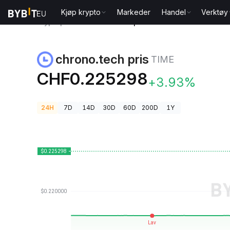
Kjøp krypto
Markeder
Handel
Verktøy
Kryptopriser
chrono.tech pris TIME
chrono.tech pris
TIME
CHF0.225298
+3.93%
24H
7D
14D
30D
60D
200D
1Y