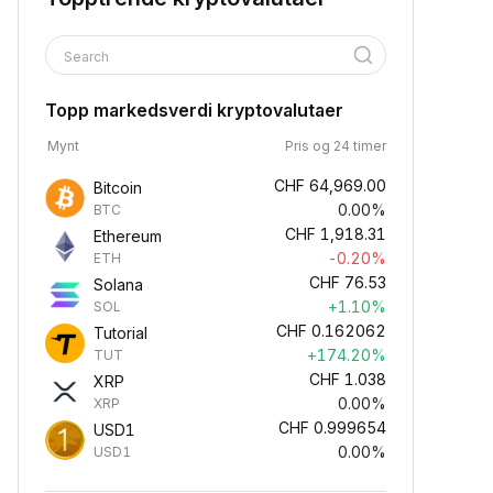
Search
Topp markedsverdi kryptovalutaer
Mynt
Pris og 24 timer
CHF
64,969.00
Bitcoin
0.00%
BTC
CHF
1,918.31
Ethereum
-0.20%
ETH
CHF
76.53
Solana
+1.10%
SOL
CHF
0.162062
Tutorial
+174.20%
TUT
CHF
1.038
XRP
0.00%
XRP
CHF
0.999654
USD1
0.00%
USD1