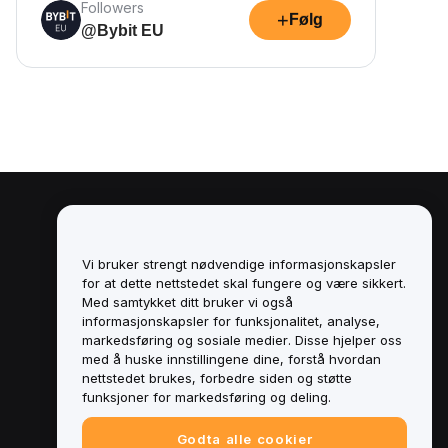
Followers
+
Følg
@Bybit EU
Juridisk
Retningslinjer for
Vi bruker strengt nødvendige informasjonskapsler
interessekonflikter
for at dette nettstedet skal fungere og være sikkert.
Med samtykket ditt bruker vi også
Sammendrag av retningslinjene for
informasjonskapsler for funksjonalitet, analyse,
oppbevaring og administrasjon
markedsføring og sosiale medier. Disse hjelper oss
med å huske innstillingene dine, forstå hvordan
ESG-informasjon
nettstedet brukes, forbedre siden og støtte
funksjoner for markedsføring og deling.
Crypto-Asset White Papers
Godta alle cookier