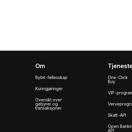
Om
Tjenest
Bybit-fellesskap
One-Click
Buy
Kunngjøringer
VIP-progra
Oversikt over
gebyrer og
Verveprogr
transaksjoner
Skatt-API
Open Banki
API