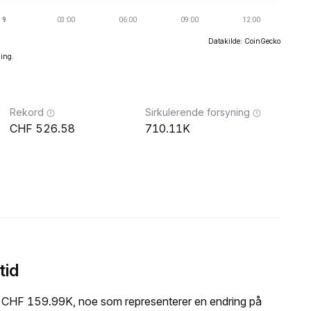
Datakilde: CoinGecko
ning.
Rekord
Sirkulerende forsyning
526.58
710.11K
tid
å CHF 159.99K, noe som representerer en endring på