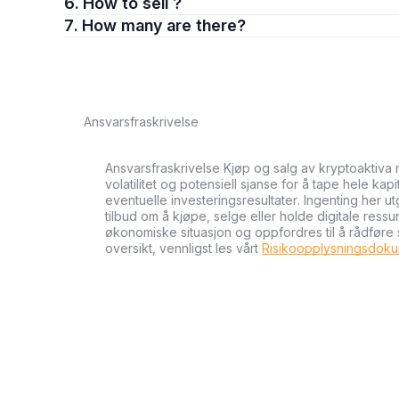
6. How to sell ?
7. How many are there?
Ansvarsfraskrivelse
Ansvarsfraskrivelse Kjøp og salg av kryptoaktiva 
volatilitet og potensiell sjanse for å tape hele kapi
eventuelle investeringsresultater. Ingenting her u
tilbud om å kjøpe, selge eller holde digitale ressu
økonomiske situasjon og oppfordres til å rådføre
oversikt, vennligst les vårt
Risikoopplysningsdok