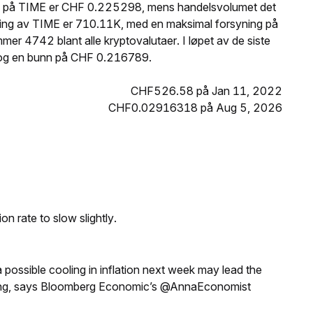
ris på TIME er CHF 0.225298, mens handelsvolumet det
yning av TIME er 710.11K, med en maksimal forsyning på
r 4742 blant alle kryptovalutaer. I løpet av de siste
og en bunn på CHF 0.216789.
CHF526.58 på Jan 11, 2022
CHF0.02916318 på Aug 5, 2026
n rate to slow slightly.
a possible cooling in inflation next week may lead the
eeting, says Bloomberg Economic’s @AnnaEconomist