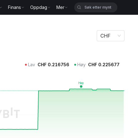
Finans
Oppdag
Mer
CHF
Lav
CHF
0.216756
Høy
CHF
0.225677