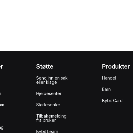
er
Støtte
Produkter
Send inn en sak
Handel
eller klage
Earn
m
Hjelpesenter
Bybit Card
am
Støttesenter
Tilbakemelding
fra bruker
ng
Bybit Learn