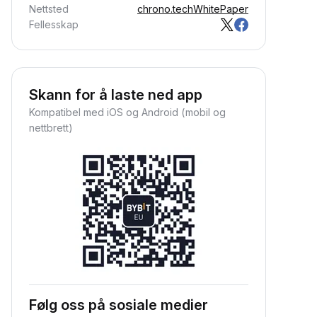
Nettsted
chrono.tech
WhitePaper
Fellesskap
Skann for å laste ned app
Kompatibel med iOS og Android (mobil og
nettbrett)
Følg oss på sosiale medier