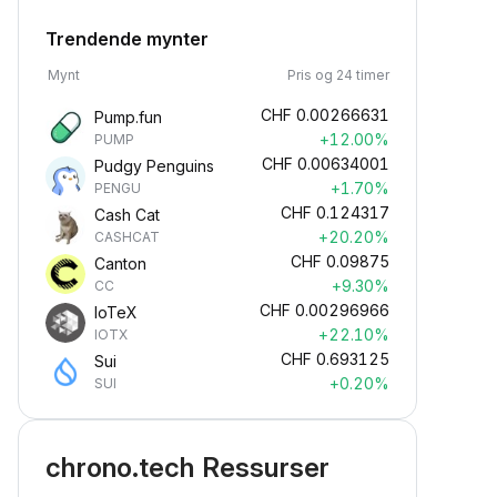
Trendende mynter
Mynt
Pris og 24 timer
CHF
0.00266631
Pump.fun
+12.00%
PUMP
CHF
0.00634001
Pudgy Penguins
+1.70%
PENGU
CHF
0.124317
Cash Cat
+20.20%
CASHCAT
CHF
0.09875
Canton
+9.30%
CC
CHF
0.00296966
IoTeX
+22.10%
IOTX
CHF
0.693125
Sui
+0.20%
SUI
chrono.tech Ressurser