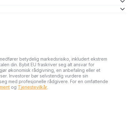
medfører betydelig markedsrisiko, inkludert ekstrem
talen din. Bybit EU fraskriver seg alt ansvar for
tgjør økonomisk rådgivning, en anbefaling eller et
rser. Investorer bør selvstendig vurdere sin
 seg med profesjonelle rådgivere. For en omfattende
ument
og
Tjenestevilkår
.