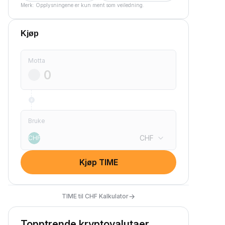
Merk: Opplysningene er kun ment som veiledning.
Kjøp
Motta
Bruke
CHF
CHF
Kjøp TIME
→
TIME til CHF Kalkulator
Topptrende kryptovalutaer