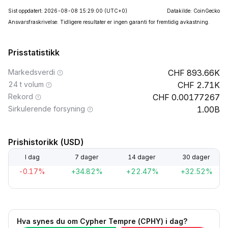
Sist oppdatert: 2026-08-08 15:29:00
(UTC+0)
Datakilde: CoinGecko
Ansvarsfraskrivelse: Tidligere resultater er ingen garanti for fremtidig avkastning.
Prisstatistikk
Markedsverdi
893.66K
24 t volum
2.71K
Rekord
0.00177267
Sirkulerende forsyning
1.00B
Prishistorikk (USD)
I dag
7 dager
14 dager
30 dager
-0.17%
+34.82%
+22.47%
+32.52%
Hva synes du om Cypher Tempre (CPHY) i dag?