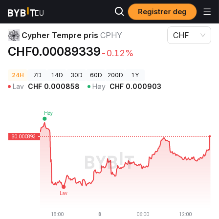
Registrer deg
Kryptopriser
Cypher Tempre pris CPHY
Cypher Tempre pris
CPHY
CHF
CHF0.00089339
-0.12%
24H
7D
14D
30D
60D
200D
1Y
Lav
CHF
0.000858
Høy
CHF
0.000903