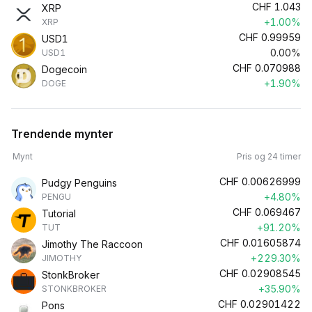
CHF
1.043
XRP
+1.00%
XRP
CHF
0.99959
USD1
0.00%
USD1
CHF
0.070988
Dogecoin
+1.90%
DOGE
Trendende mynter
Mynt
Pris og 24 timer
CHF
0.00626999
Pudgy Penguins
+4.80%
PENGU
CHF
0.069467
Tutorial
+91.20%
TUT
CHF
0.01605874
Jimothy The Raccoon
+229.30%
JIMOTHY
CHF
0.02908545
StonkBroker
+35.90%
STONKBROKER
CHF
0.02901422
Pons