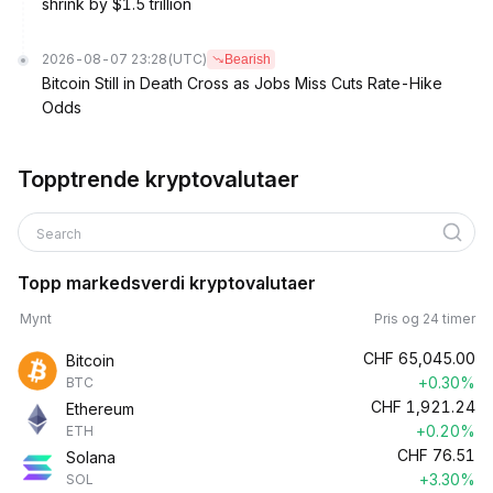
shrink by $1.5 trillion
2026-08-07 23:28
(UTC)
Bearish
Bitcoin Still in Death Cross as Jobs Miss Cuts Rate-Hike
Odds
Topptrende kryptovalutaer
Search
Topp markedsverdi kryptovalutaer
Mynt
Pris og 24 timer
CHF
65,045.00
Bitcoin
+0.30%
BTC
CHF
1,921.24
Ethereum
+0.20%
ETH
CHF
76.51
Solana
+3.30%
SOL