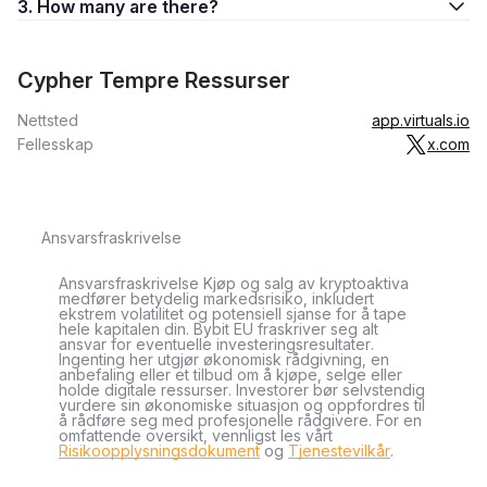
3. How many are there?
Cypher Tempre Ressurser
Nettsted
app.virtuals.io
Fellesskap
x.com
Ansvarsfraskrivelse
Ansvarsfraskrivelse Kjøp og salg av kryptoaktiva
medfører betydelig markedsrisiko, inkludert
ekstrem volatilitet og potensiell sjanse for å tape
hele kapitalen din. Bybit EU fraskriver seg alt
ansvar for eventuelle investeringsresultater.
Ingenting her utgjør økonomisk rådgivning, en
anbefaling eller et tilbud om å kjøpe, selge eller
holde digitale ressurser. Investorer bør selvstendig
vurdere sin økonomiske situasjon og oppfordres til
å rådføre seg med profesjonelle rådgivere. For en
omfattende oversikt, vennligst les vårt
Risikoopplysningsdokument
og
Tjenestevilkår
.