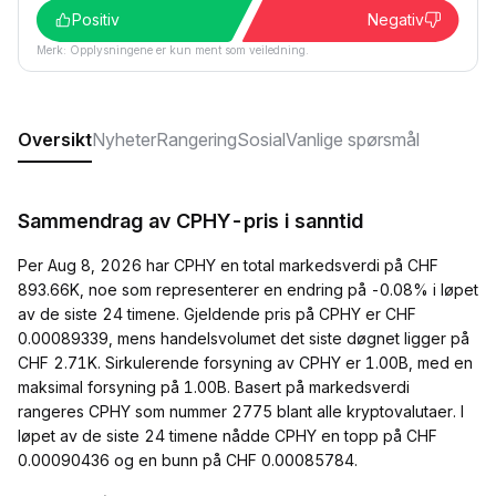
Positiv
Negativ
Merk: Opplysningene er kun ment som veiledning.
Oversikt
Nyheter
Rangering
Sosial
Vanlige spørsmål
Sammendrag av CPHY-pris i sanntid
Per Aug 8, 2026 har CPHY en total markedsverdi på CHF
893.66K, noe som representerer en endring på -0.08% i løpet
av de siste 24 timene. Gjeldende pris på CPHY er CHF
0.00089339, mens handelsvolumet det siste døgnet ligger på
CHF 2.71K. Sirkulerende forsyning av CPHY er 1.00B, med en
maksimal forsyning på 1.00B. Basert på markedsverdi
rangeres CPHY som nummer 2775 blant alle kryptovalutaer. I
løpet av de siste 24 timene nådde CPHY en topp på CHF
0.00090436 og en bunn på CHF 0.00085784.