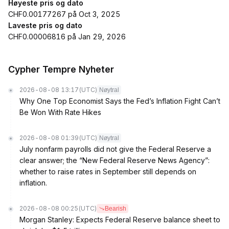
Høyeste pris og dato
CHF0.00177267 på Oct 3, 2025
Laveste pris og dato
CHF0.00006816 på Jan 29, 2026
Cypher Tempre Nyheter
2026-08-08 13:17
(UTC)
Nøytral
Why One Top Economist Says the Fed’s Inflation Fight Can’t
Be Won With Rate Hikes
2026-08-08 01:39
(UTC)
Nøytral
July nonfarm payrolls did not give the Federal Reserve a
clear answer; the “New Federal Reserve News Agency”:
whether to raise rates in September still depends on
inflation.
2026-08-08 00:25
(UTC)
Bearish
Morgan Stanley: Expects Federal Reserve balance sheet to