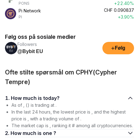
+22.40%
PONS
CHF
0.090837
Pi Network
+3.90%
PI
Følg oss på sosiale medier
Followers
+
Følg
@Bybit EU
Ofte stilte spørsmål om CPHY(Cypher
Tempre)
1. How much is today?
As of , () is trading at .
In the last 24 hours, the lowest price is , and the highest
price is , with a trading volume of .
The market cap is , ranking it # among all cryptocurrencies.
2. How much is one ?