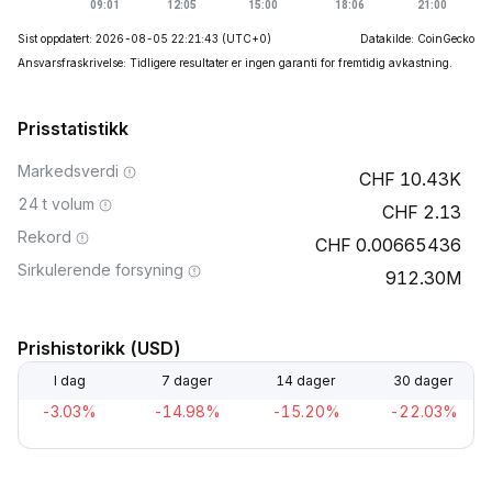
Sist oppdatert: 2026-08-05 22:21:43
(UTC+0)
Datakilde: CoinGecko
Ansvarsfraskrivelse: Tidligere resultater er ingen garanti for fremtidig avkastning.
Prisstatistikk
Markedsverdi
10.43K
24 t volum
2.13
Rekord
0.00665436
Sirkulerende forsyning
912.30M
Prishistorikk (USD)
I dag
7 dager
14 dager
30 dager
-3.03%
-14.98%
-15.20%
-22.03%