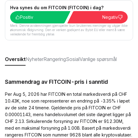
Hva synes du om FITCOIN (FITCOIN) i dag?
Positiv
Negativ
Merk: Denne avstemningen gjenspeiler kun brukernes meninger og utgjør ikke
økonomisk rådgivning. Den er verken godkjent av Bybit EU eller ment å være
veiledende for fremtidig ytelse.
Oversikt
Nyheter
Rangering
Sosial
Vanlige spørsmål
Sammendrag av FITCOIN-pris i sanntid
Per Aug 5, 2026 har FITCOIN en total markedsverdi på CHF
10.43K, noe som representerer en endring på -3.35% i løpet
av de siste 24 timene. Gjeldende pris på FITCOIN er CHF
0.00001143, mens handelsvolumet det siste døgnet ligger på
CHF 2.13. Sirkulerende forsyning av FITCOIN er 912.30M,
med en maksimal forsyning på 1.00B. Basert på markedsverdi
rangeres FITCOIN som nummer 9628 blant alle kryptovalutaer.