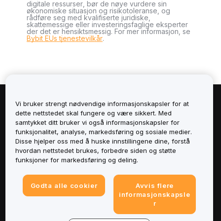
digitale ressurser, bør de nøye vurdere sin
økonomiske situasjon og risikotoleranse, og
rådføre seg med kvalifiserte juridiske,
skattemessige eller investeringsfaglige eksperter
der det er hensiktsmessig. For mer informasjon, se
Bybit EUs tjenestevilkår
.
Vi bruker strengt nødvendige informasjonskapsler for at
Om
dette nettstedet skal fungere og være sikkert. Med
samtykket ditt bruker vi også informasjonskapsler for
Tjenester
funksjonalitet, analyse, markedsføring og sosiale medier.
Disse hjelper oss med å huske innstillingene dine, forstå
hvordan nettstedet brukes, forbedre siden og støtte
Støtte
funksjoner for markedsføring og deling.
Produkter
Godta alle cookier
Avvis flere
informasjonskapsle
Juridisk
r