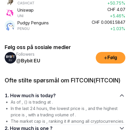
+50.75%
CASHCAT
CHF
4.07
Uniswap
+5.46%
UNI
CHF
0.00615847
Pudgy Penguins
+1.03%
PENGU
Følg oss på sosiale medier
Followers
+
Følg
@Bybit EU
Ofte stilte spørsmål om FITCOIN(FITCOIN)
1. How much is today?
As of , () is trading at .
In the last 24 hours, the lowest price is , and the highest
price is , with a trading volume of .
The market cap is , ranking it # among all cryptocurrencies.
2. How much is one ?