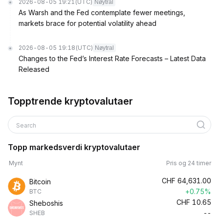
2026-08-05 19:21
(UTC)
Nøytral
As Warsh and the Fed contemplate fewer meetings,
markets brace for potential volatility ahead
2026-08-05 19:18
(UTC)
Nøytral
Changes to the Fed’s Interest Rate Forecasts – Latest Data
Released
Topptrende kryptovalutaer
Search
Topp markedsverdi kryptovalutaer
Mynt
Pris og 24 timer
CHF
64,631.00
Bitcoin
+0.75%
BTC
CHF
10.65
Sheboshis
--
SHEB