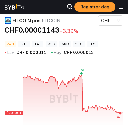
Registrer deg
Kryptopriser
FITCOIN pris FITCOIN
FITCOIN pris
FITCOIN
CHF
CHF0.00001143
-3.39%
24H
7D
14D
30D
60D
200D
1Y
Lav
CHF
0.000011
Høy
CHF
0.000012