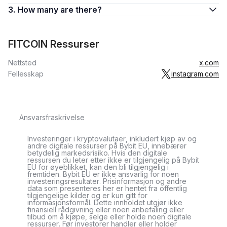
3. How many are there?
FITCOIN Ressurser
Nettsted
x.com
Fellesskap
instagram.com
Ansvarsfraskrivelse
Investeringer i kryptovalutaer, inkludert kjøp av og
andre digitale ressurser på Bybit EU, innebærer
betydelig markedsrisiko. Hvis den digitale
ressursen du leter etter ikke er tilgjengelig på Bybit
EU for øyeblikket, kan den bli tilgjengelig i
fremtiden. Bybit EU er ikke ansvarlig for noen
investeringsresultater. Prisinformasjon og andre
data som presenteres her er hentet fra offentlig
tilgjengelige kilder og er kun gitt for
informasjonsformål. Dette innholdet utgjør ikke
finansiell rådgivning eller noen anbefaling eller
tilbud om å kjøpe, selge eller holde noen digitale
ressurser. Før investorer handler eller holder