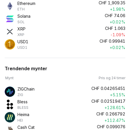
CHF
1,909.35
Ethereum
+1.98%
ETH
CHF
74.06
Solana
+0.02%
SOL
CHF
1.063
XRP
-1.09%
XRP
CHF
0.99941
USD1
+0.02%
USD1
Trendende mynter
Mynt
Pris og 24 timer
CHF
0.04265451
ZIGChain
+5.15%
ZIG
CHF
0.02519417
Bless
+128.61%
BLESS
CHF
0.266792
Heima
+112.47%
HEI
CHF
0.099076
Cash Cat