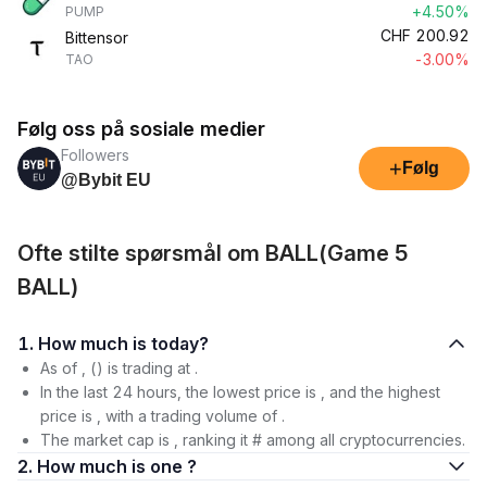
+4.50%
PUMP
CHF
200.92
Bittensor
-3.00%
TAO
Følg oss på sosiale medier
Followers
+
Følg
@Bybit EU
Ofte stilte spørsmål om BALL(Game 5
BALL)
1. How much is today?
As of , () is trading at .
In the last 24 hours, the lowest price is , and the highest
price is , with a trading volume of .
The market cap is , ranking it # among all cryptocurrencies.
2. How much is one ?