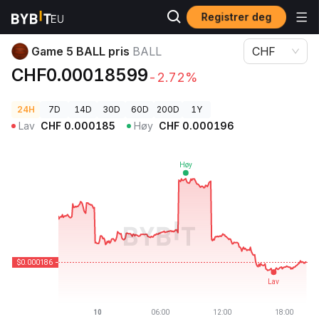
Registrer deg
Kryptopriser
Game 5 BALL pris BALL
Game 5 BALL pris
BALL
CHF
CHF0.00018599
-2.72%
24H
7D
14D
30D
60D
200D
1Y
Lav
CHF
0.000185
Høy
CHF
0.000196