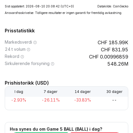
Sist oppdatert: 2026-08-10 20:08:42
(UTC+0)
Datakilde: CoinGecko
Ansvarsfraskrivelse: Tidligere resultater er ingen garanti for fremtidig avkastning.
Prisstatistikk
Markedsverdi
185.99K
24 t volum
831.95
Rekord
0.00996859
Sirkulerende forsyning
548.26M
Prishistorikk (USD)
I dag
7 dager
14 dager
30 dager
-2.93%
-26.11%
-33.83%
--
Hva synes du om Game 5 BALL (BALL) i dag?