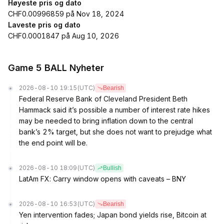
Høyeste pris og dato
CHF0.00996859 på Nov 18, 2024
Laveste pris og dato
CHF0.0001847 på Aug 10, 2026
Game 5 BALL Nyheter
2026-08-10 19:15
(UTC)
Bearish
Federal Reserve Bank of Cleveland President Beth
Hammack said it’s possible a number of interest rate hikes
may be needed to bring inflation down to the central
bank’s 2% target, but she does not want to prejudge what
the end point will be.
2026-08-10 18:09
(UTC)
Bullish
LatAm FX: Carry window opens with caveats – BNY
2026-08-10 16:53
(UTC)
Bearish
Yen intervention fades; Japan bond yields rise, Bitcoin at