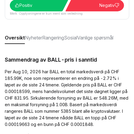
Positiv
Negativ
Merk: Opplysningene er kun ment som veiledning.
Oversikt
Nyheter
Rangering
Sosial
Vanlige spørsmål
Sammendrag av BALL-pris i sanntid
Per Aug 10, 2026 har BALL en total markedsverdi på CHF
185.99K, noe som representerer en endring på -2.72% i
løpet av de siste 24 timene. Gjeldende pris på BALL er CHF
0.00018599, mens handelsvolumet det siste døgnet ligger på
CHF 831.95. Sirkulerende forsyning av BALL er 548.26M, med
en maksimal forsyning på 1.00B. Basert på markedsverdi
rangeres BALL som nummer 5385 blant alle kryptovalutaer. I
løpet av de siste 24 timene nådde BALL en topp på CHF
0.00019663 og en bunn på CHF 0.0001848.