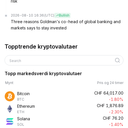
risk
2026-08-10 16:36
(UTC)
Bullish
Three reasons Goldman's co-head of global banking and
markets says to stay invested
Topptrende kryptovalutaer
Search
Topp markedsverdi kryptovalutaer
Mynt
Pris og 24 timer
CHF
64,017.00
Bitcoin
-1.80%
BTC
CHF
1,876.89
Ethereum
-2.30%
ETH
CHF
76.20
Solana
-1.40%
SOL