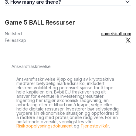
3. How many are there?
Game 5 BALL Ressurser
Nettsted
game5ball.com
Fellesskap
Ansvarsfraskrivelse
Ansvarsfraskrivelse Kjøp og salg av kryptoaktiva
medfører betydelig markedsrisiko, inkludert
ekstrem volatilitet og potensiell sjanse for å tape
hele kapitalen din. Bybit EU fraskriver seg alt
ansvar for eventuelle investeringsresultater.
Ingenting her utgjør økonomisk rådgivning, en
anbefaling eller et tilbud om å kjøpe, selge eller
holde digitale ressurser. Investorer bør selvstendig
vurdere sin økonomiske situasjon og oppfordres til
å rådføre seg med profesjonelle rådgivere. For en
omfattende oversikt, vennligst les vårt
Risikoopplysningsdokument
og
Tjenestevilkår
.