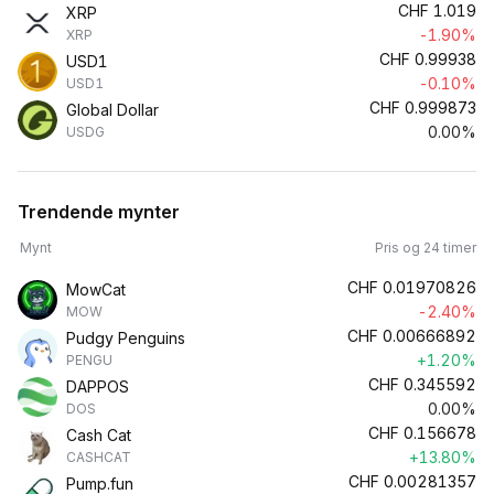
CHF
1.019
XRP
-1.90%
XRP
CHF
0.99938
USD1
-0.10%
USD1
CHF
0.999873
Global Dollar
0.00%
USDG
Trendende mynter
Mynt
Pris og 24 timer
CHF
0.01970826
MowCat
-2.40%
MOW
CHF
0.00666892
Pudgy Penguins
+1.20%
PENGU
CHF
0.345592
DAPPOS
0.00%
DOS
CHF
0.156678
Cash Cat
+13.80%
CASHCAT
CHF
0.00281357
Pump.fun