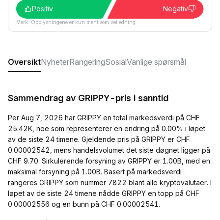
Positiv
Negativ
Merk: Opplysningene er kun ment som veiledning.
Oversikt
Nyheter
Rangering
Sosial
Vanlige spørsmål
Sammendrag av GRIPPY-pris i sanntid
Per Aug 7, 2026 har GRIPPY en total markedsverdi på CHF
25.42K, noe som representerer en endring på 0.00% i løpet
av de siste 24 timene. Gjeldende pris på GRIPPY er CHF
0.00002542, mens handelsvolumet det siste døgnet ligger på
CHF 9.70. Sirkulerende forsyning av GRIPPY er 1.00B, med en
maksimal forsyning på 1.00B. Basert på markedsverdi
rangeres GRIPPY som nummer 7822 blant alle kryptovalutaer. I
løpet av de siste 24 timene nådde GRIPPY en topp på CHF
0.00002556 og en bunn på CHF 0.00002541.