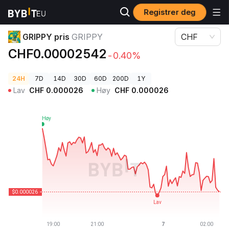
Registrer deg
Kryptopriser
GRIPPY pris GRIPPY
GRIPPY pris
GRIPPY
CHF
CHF0.00002542
-0.40%
24H
7D
14D
30D
60D
200D
1Y
Lav
CHF
0.000026
Høy
CHF
0.000026