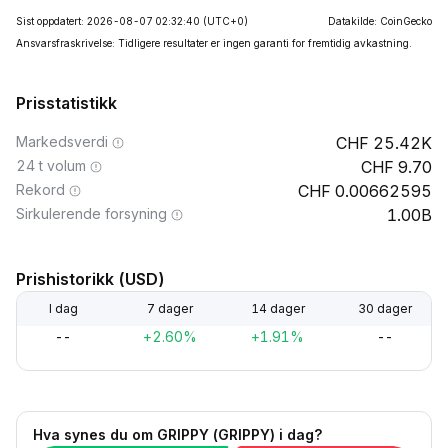
Sist oppdatert: 2026-08-07 02:32:40
(UTC+0)
Datakilde: CoinGecko
Ansvarsfraskrivelse: Tidligere resultater er ingen garanti for fremtidig avkastning.
Prisstatistikk
Markedsverdi
25.42K
24 t volum
9.70
Rekord
0.00662595
Sirkulerende forsyning
1.00B
Prishistorikk (USD)
I dag
7 dager
14 dager
30 dager
--
+2.60%
+1.91%
--
Hva synes du om GRIPPY (GRIPPY) i dag?