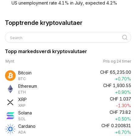
US unemployment rate 4.1% in July, expected 4.2%
Topptrende kryptovalutaer
Search
Topp markedsverdi kryptovalutaer
Mynt
Pris og 24 timer
CHF
65,235.00
Bitcoin
+0.70%
BTC
CHF
1,930.55
Ethereum
+0.90%
ETH
CHF
1.037
XRP
-1.30%
XRP
CHF
73.82
Solana
+0.50%
SOL
CHF
0.200831
Cardano
+6.70%
ADA