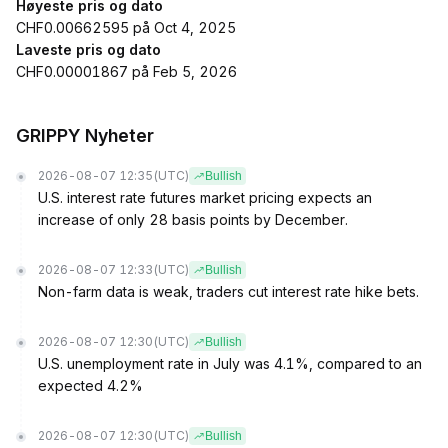
Høyeste pris og dato
CHF0.00662595 på Oct 4, 2025
Laveste pris og dato
CHF0.00001867 på Feb 5, 2026
GRIPPY Nyheter
2026-08-07 12:35
(UTC)
Bullish
U.S. interest rate futures market pricing expects an
increase of only 28 basis points by December.
2026-08-07 12:33
(UTC)
Bullish
Non-farm data is weak, traders cut interest rate hike bets.
2026-08-07 12:30
(UTC)
Bullish
U.S. unemployment rate in July was 4.1%, compared to an
expected 4.2%
2026-08-07 12:30
(UTC)
Bullish