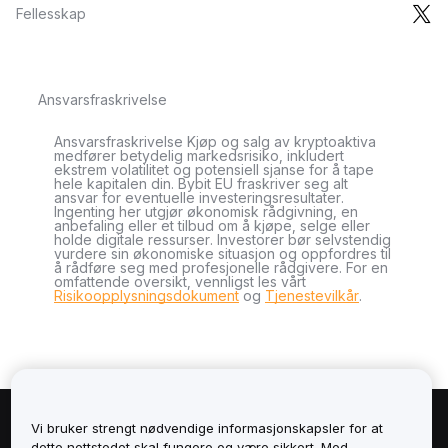
Fellesskap
Ansvarsfraskrivelse
Ansvarsfraskrivelse Kjøp og salg av kryptoaktiva
medfører betydelig markedsrisiko, inkludert
ekstrem volatilitet og potensiell sjanse for å tape
hele kapitalen din. Bybit EU fraskriver seg alt
ansvar for eventuelle investeringsresultater.
Ingenting her utgjør økonomisk rådgivning, en
anbefaling eller et tilbud om å kjøpe, selge eller
holde digitale ressurser. Investorer bør selvstendig
vurdere sin økonomiske situasjon og oppfordres til
å rådføre seg med profesjonelle rådgivere. For en
omfattende oversikt, vennligst les vårt
Risikoopplysningsdokument
og
Tjenestevilkår
.
Vi bruker strengt nødvendige informasjonskapsler for at
Om
dette nettstedet skal fungere og være sikkert. Med