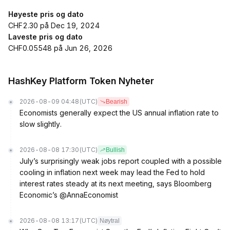
Høyeste pris og dato
CHF2.30 på Dec 19, 2024
Laveste pris og dato
CHF0.05548 på Jun 26, 2026
HashKey Platform Token Nyheter
2026-08-09 04:48
(UTC)
Bearish
Economists generally expect the US annual inflation rate to
slow slightly.
2026-08-08 17:30
(UTC)
Bullish
July’s surprisingly weak jobs report coupled with a possible
cooling in inflation next week may lead the Fed to hold
interest rates steady at its next meeting, says Bloomberg
Economic’s @AnnaEconomist
2026-08-08 13:17
(UTC)
Nøytral