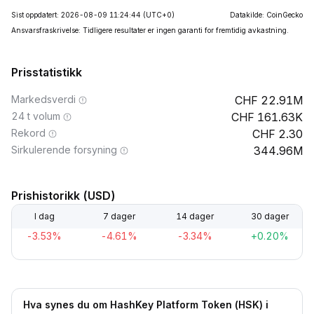
Sist oppdatert: 2026-08-09 11:24:44
(UTC+0)
Datakilde: CoinGecko
Ansvarsfraskrivelse: Tidligere resultater er ingen garanti for fremtidig avkastning.
Prisstatistikk
Markedsverdi
22.91M
24 t volum
161.63K
Rekord
2.30
Sirkulerende forsyning
344.96M
Prishistorikk (USD)
I dag
7 dager
14 dager
30 dager
-3.53%
-4.61%
-3.34%
+0.20%
Hva synes du om HashKey Platform Token (HSK) i