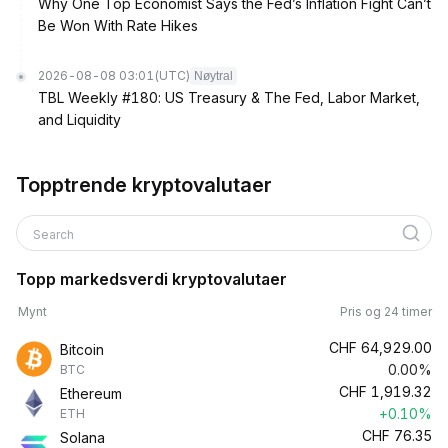
Why One Top Economist Says the Fed’s Inflation Fight Can’t
Be Won With Rate Hikes
2026-08-08 03:01
(UTC)
Nøytral
TBL Weekly #180: US Treasury & The Fed, Labor Market,
and Liquidity
Topptrende kryptovalutaer
Search
Topp markedsverdi kryptovalutaer
Mynt
Pris og 24 timer
CHF
64,929.00
Bitcoin
0.00%
BTC
CHF
1,919.32
Ethereum
+0.10%
ETH
CHF
76.35
Solana