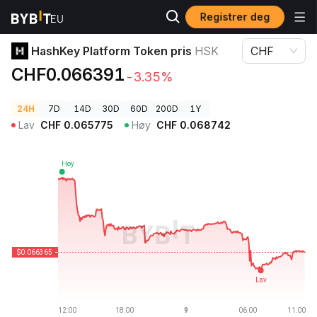
Registrer deg
Kryptopriser
HashKey Platform Token pris HSK
HashKey Platform Token pris
HSK
CHF
CHF0.066391
-3.35%
24H
7D
14D
30D
60D
200D
1Y
Lav
CHF
0.065775
Høy
CHF
0.068742