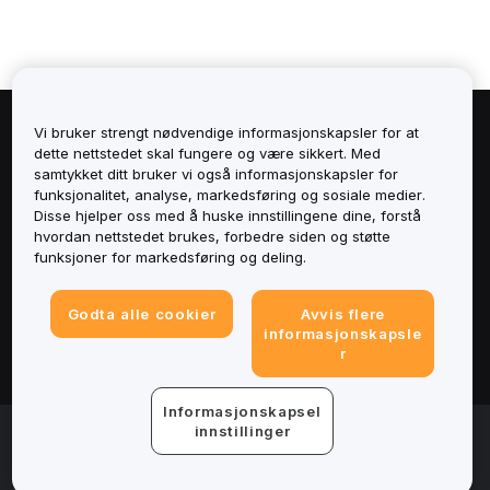
Vi bruker strengt nødvendige informasjonskapsler for at
Om
dette nettstedet skal fungere og være sikkert. Med
samtykket ditt bruker vi også informasjonskapsler for
Tjenester
funksjonalitet, analyse, markedsføring og sosiale medier.
Disse hjelper oss med å huske innstillingene dine, forstå
hvordan nettstedet brukes, forbedre siden og støtte
Støtte
funksjoner for markedsføring og deling.
Produkter
Godta alle cookier
Avvis flere
informasjonskapsle
Juridisk
r
Informasjonskapsel
© 2025-2026 Bybit.eu. All rights reserved.
innstillinger
Tjenestevilkår
|
Vilkår for personvern
|
Avtrykk
(Impressum)
|
Innstillinger for informasjonskapsler