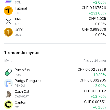
+2.00%
SOL
CHF
0.167526
Tutorial
+231.60%
TUT
CHF
1.035
XRP
0.00%
XRP
CHF
0.999676
USD1
0.00%
USD1
Trendende mynter
Mynt
Pris og 24 timer
CHF
0.00253329
Pump.fun
+10.30%
PUMP
CHF
0.0062965
Pudgy Penguins
+2.00%
PENGU
CHF
0.11012
Cash Cat
+12.70%
CASHCAT
CHF
0.09651
Canton
+6.10%
CC