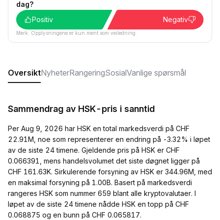
dag?
Positiv
Negativ
Merk: Opplysningene er kun ment som veiledning.
Oversikt
Nyheter
Rangering
Sosial
Vanlige spørsmål
Sammendrag av HSK-pris i sanntid
Per Aug 9, 2026 har HSK en total markedsverdi på CHF
22.91M, noe som representerer en endring på -3.32% i løpet
av de siste 24 timene. Gjeldende pris på HSK er CHF
0.066391, mens handelsvolumet det siste døgnet ligger på
CHF 161.63K. Sirkulerende forsyning av HSK er 344.96M, med
en maksimal forsyning på 1.00B. Basert på markedsverdi
rangeres HSK som nummer 659 blant alle kryptovalutaer. I
løpet av de siste 24 timene nådde HSK en topp på CHF
0.068875 og en bunn på CHF 0.065817.