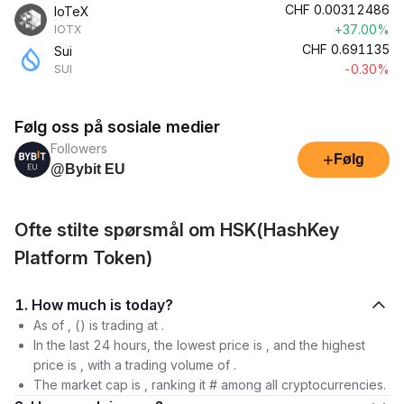
CHF
0.00312486
IoTeX
+37.00%
IOTX
CHF
0.691135
Sui
-0.30%
SUI
Følg oss på sosiale medier
Followers
+
Følg
@Bybit EU
Ofte stilte spørsmål om HSK(HashKey
Platform Token)
1. How much is today?
As of , () is trading at .
In the last 24 hours, the lowest price is , and the highest
price is , with a trading volume of .
The market cap is , ranking it # among all cryptocurrencies.