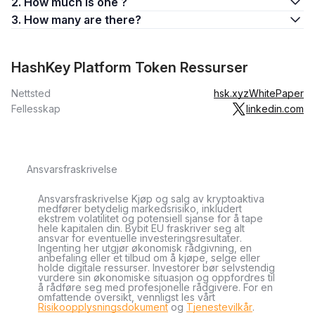
2. How much is one ?
3. How many are there?
HashKey Platform Token Ressurser
Nettsted
hsk.xyz
WhitePaper
Fellesskap
linkedin.com
Ansvarsfraskrivelse
Ansvarsfraskrivelse Kjøp og salg av kryptoaktiva
medfører betydelig markedsrisiko, inkludert
ekstrem volatilitet og potensiell sjanse for å tape
hele kapitalen din. Bybit EU fraskriver seg alt
ansvar for eventuelle investeringsresultater.
Ingenting her utgjør økonomisk rådgivning, en
anbefaling eller et tilbud om å kjøpe, selge eller
holde digitale ressurser. Investorer bør selvstendig
vurdere sin økonomiske situasjon og oppfordres til
å rådføre seg med profesjonelle rådgivere. For en
omfattende oversikt, vennligst les vårt
Risikoopplysningsdokument
og
Tjenestevilkår
.