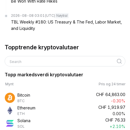
Be Won With Rate Hikes
2026-08-08 03:01
(UTC)
Nøytral
TBL Weekly #180: US Treasury & The Fed, Labor Market,
and Liquidity
Topptrende kryptovalutaer
Search
Topp markedsverdi kryptovalutaer
Mynt
Pris og 24 timer
CHF
64,863.00
Bitcoin
-0.30%
BTC
CHF
1,919.97
Ethereum
0.00%
ETH
CHF
76.33
Solana
+2.10%
SOL