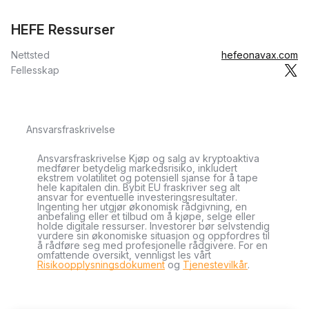
HEFE Ressurser
Nettsted
hefeonavax.com
Fellesskap
Ansvarsfraskrivelse
Ansvarsfraskrivelse Kjøp og salg av kryptoaktiva
medfører betydelig markedsrisiko, inkludert
ekstrem volatilitet og potensiell sjanse for å tape
hele kapitalen din. Bybit EU fraskriver seg alt
ansvar for eventuelle investeringsresultater.
Ingenting her utgjør økonomisk rådgivning, en
anbefaling eller et tilbud om å kjøpe, selge eller
holde digitale ressurser. Investorer bør selvstendig
vurdere sin økonomiske situasjon og oppfordres til
å rådføre seg med profesjonelle rådgivere. For en
omfattende oversikt, vennligst les vårt
Risikoopplysningsdokument
og
Tjenestevilkår
.