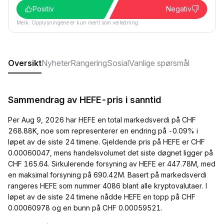
Positiv
Negativ
Merk: Opplysningene er kun ment som veiledning.
Oversikt
Nyheter
Rangering
Sosial
Vanlige spørsmål
Sammendrag av HEFE-pris i sanntid
Per Aug 9, 2026 har HEFE en total markedsverdi på CHF
268.88K, noe som representerer en endring på -0.09% i
løpet av de siste 24 timene. Gjeldende pris på HEFE er CHF
0.00060047, mens handelsvolumet det siste døgnet ligger på
CHF 165.64. Sirkulerende forsyning av HEFE er 447.78M, med
en maksimal forsyning på 690.42M. Basert på markedsverdi
rangeres HEFE som nummer 4086 blant alle kryptovalutaer. I
løpet av de siste 24 timene nådde HEFE en topp på CHF
0.00060978 og en bunn på CHF 0.00059521.