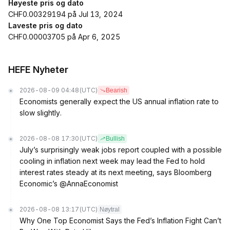
Høyeste pris og dato
CHF0.00329194 på Jul 13, 2024
Laveste pris og dato
CHF0.00003705 på Apr 6, 2025
HEFE Nyheter
2026-08-09 04:48
(UTC)
Bearish
Economists generally expect the US annual inflation rate to
slow slightly.
2026-08-08 17:30
(UTC)
Bullish
July’s surprisingly weak jobs report coupled with a possible
cooling in inflation next week may lead the Fed to hold
interest rates steady at its next meeting, says Bloomberg
Economic’s @AnnaEconomist
2026-08-08 13:17
(UTC)
Nøytral
Why One Top Economist Says the Fed’s Inflation Fight Can’t