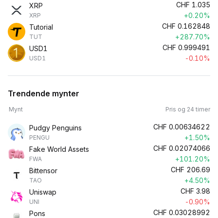
CHF
1.035
XRP
+0.20%
XRP
CHF
0.162848
Tutorial
+287.70%
TUT
CHF
0.999491
USD1
-0.10%
USD1
Trendende mynter
Mynt
Pris og 24 timer
CHF
0.00634622
Pudgy Penguins
+1.50%
PENGU
CHF
0.02074066
Fake World Assets
+101.20%
FWA
CHF
206.69
Bittensor
+4.50%
TAO
CHF
3.98
Uniswap
-0.90%
UNI
CHF
0.03028992
Pons