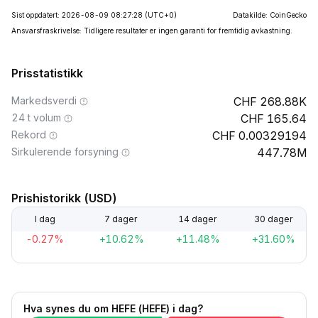
Sist oppdatert: 2026-08-09 08:27:28
(UTC+0)
Datakilde: CoinGecko
Ansvarsfraskrivelse: Tidligere resultater er ingen garanti for fremtidig avkastning.
Prisstatistikk
Markedsverdi
268.88K
24 t volum
165.64
Rekord
0.00329194
Sirkulerende forsyning
447.78M
Prishistorikk (USD)
I dag
7 dager
14 dager
30 dager
-0.27%
+10.62%
+11.48%
+31.60%
Hva synes du om HEFE (HEFE) i dag?