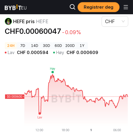
Registrer deg
Kryptopriser
HEFE pris HEFE
HEFE pris
HEFE
CHF
CHF0.00060047
-0.09%
24H
7D
14D
30D
60D
200D
1Y
Lav
CHF
0.000594
Høy
CHF
0.000609