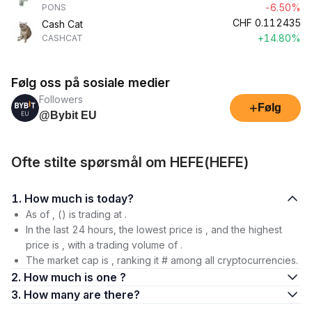
-6.50%
PONS
CHF
0.112435
Cash Cat
+14.80%
CASHCAT
Følg oss på sosiale medier
Followers
+
Følg
@Bybit EU
Ofte stilte spørsmål om HEFE(HEFE)
1. How much is today?
As of , () is trading at .
In the last 24 hours, the lowest price is , and the highest
price is , with a trading volume of .
The market cap is , ranking it # among all cryptocurrencies.
2. How much is one ?
3. How many are there?