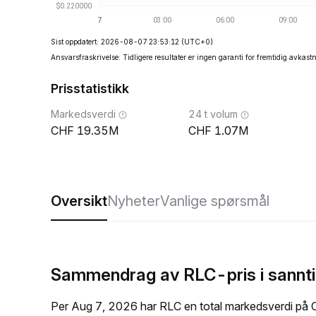
Sist oppdatert: 2026-08-07 23:53:12
(UTC+0)
Ansvarsfraskrivelse: Tidligere resultater er ingen garanti for fremtidig avkast
Prisstatistikk
Markedsverdi
24 t volum
19.35M
1.07M
Oversikt
Nyheter
Vanlige spørsmål
Sammendrag av RLC-pris i sannt
Per Aug 7, 2026 har RLC en total markedsverdi på