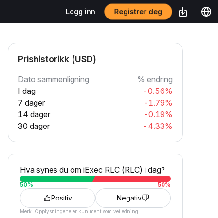
Registrer deg
Logg inn
Prishistorikk (USD)
Dato sammenligning
% endring
I dag
-0.56%
7 dager
-1.79%
14 dager
-0.19%
30 dager
-4.33%
Hva synes du om iExec RLC (RLC) i dag?
50
%
50
%
Positiv
Negativ
Merk: Opplysningene er kun ment som veiledning.