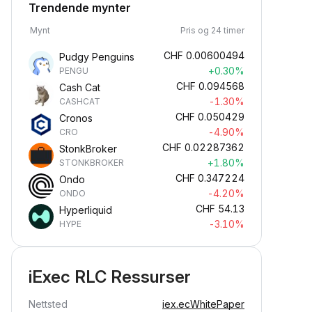
Trendende mynter
Mynt
Pris og 24 timer
CHF
0.00600494
Pudgy Penguins
+0.30%
PENGU
CHF
0.094568
Cash Cat
-1.30%
CASHCAT
CHF
0.050429
Cronos
-4.90%
CRO
CHF
0.02287362
StonkBroker
+1.80%
STONKBROKER
CHF
0.347224
Ondo
-4.20%
ONDO
CHF
54.13
Hyperliquid
-3.10%
HYPE
iExec RLC Ressurser
Nettsted
iex.ec
WhitePaper