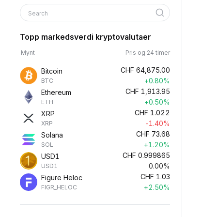
Search
Topp markedsverdi kryptovalutaer
Mynt
Pris og 24 timer
CHF
64,875.00
Bitcoin
+0.80%
BTC
CHF
1,913.95
Ethereum
+0.50%
ETH
CHF
1.022
XRP
-1.40%
XRP
CHF
73.68
Solana
+1.20%
SOL
CHF
0.999865
USD1
0.00%
USD1
CHF
1.03
Figure Heloc
+2.50%
FIGR_HELOC