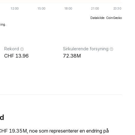
Datakilde: CoinGecko
ning.
Rekord
Sirkulerende forsyning
13.96
72.38M
id
 CHF 19.35M, noe som representerer en endring på