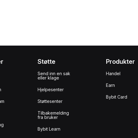
er
Støtte
Produkter
Send inn en sak
Handel
eller klage
Earn
m
Hjelpesenter
Bybit Card
am
Støttesenter
Tilbakemelding
fra bruker
ng
Bybit Learn