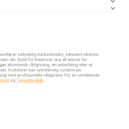
medfører betydelig markedsrisiko, inkludert ekstrem
talen din. Bybit EU fraskriver seg alt ansvar for
tgjør økonomisk rådgivning, en anbefaling eller et
rser. Investorer bør selvstendig vurdere sin
 seg med profesjonelle rådgivere. For en omfattende
ument
og
Tjenestevilkår
.