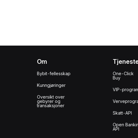
Om
Tjenest
Bybit-fellesskap
One-Click
Buy
Kunngjøringer
VIP-progra
Oversikt over
gebyrer og
Verveprogr
transaksjoner
Skatt-API
Open Banki
API