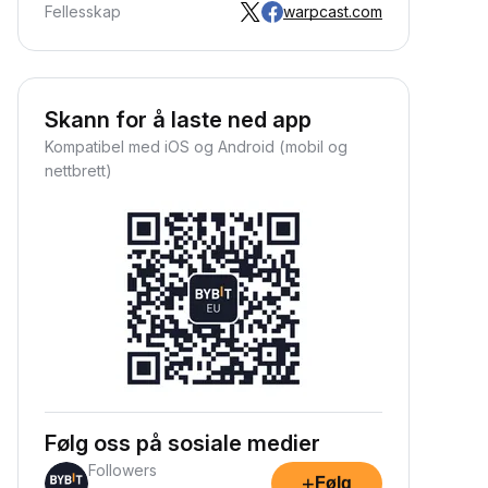
Fellesskap
warpcast.com
Skann for å laste ned app
Kompatibel med iOS og Android (mobil og
nettbrett)
Følg oss på sosiale medier
Followers
+
Følg