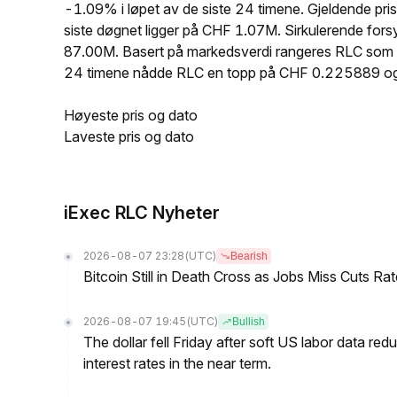
-1.09% i løpet av de siste 24 timene. Gjeldende p
siste døgnet ligger på CHF 1.07M. Sirkulerende for
87.00M. Basert på markedsverdi rangeres RLC som nu
24 timene nådde RLC en topp på CHF 0.225889 o
Høyeste pris og dato
Laveste pris og dato
iExec RLC Nyheter
2026-08-07 23:28
(UTC)
Bearish
Bitcoin Still in Death Cross as Jobs Miss Cuts R
2026-08-07 19:45
(UTC)
Bullish
The dollar fell Friday after soft US labor data re
interest rates in the near term.