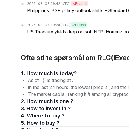
2026-08-07 19:42
(UTC)
Bearish
Philippines: BSP policy outlook shifts – Standard
2026-08-07 19:24
(UTC)
Bullish
US Treasury yields drop on soft NFP, Hormuz ho
Ofte stilte spørsmål om RLC(iExe
1. How much is today?
As of , () is trading at .
In the last 24 hours, the lowest price is , and the 
The market cap is , ranking it # among all cryptoc
2. How much is one ?
3. How to invest in ?
4. Where to buy ?
5. How to buy ?