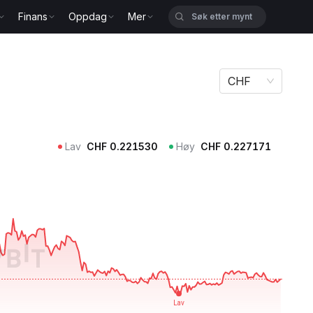
Finans
Oppdag
Mer
CHF
Lav
CHF
0.221530
Høy
CHF
0.227171