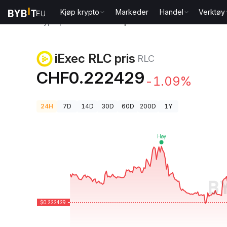
Kjøp krypto
Markeder
Handel
Verktøy
Kryptopriser
iExec RLC pris RLC
iExec RLC pris
RLC
CHF0.222429
-1.09%
24H
7D
14D
30D
60D
200D
1Y