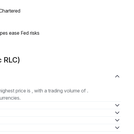
 Chartered
pes ease Fed risks
c RLC)
highest price is , with a trading volume of .
urrencies.