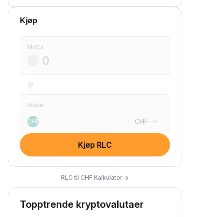
Kjøp
Motta
Bruke
CHF
CHF
Kjøp RLC
→
RLC til CHF Kalkulator
Topptrende kryptovalutaer