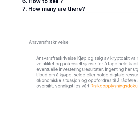
6. How to sell ?
7. How many are there?
Ansvarsfraskrivelse
Ansvarsfraskrivelse Kjøp og salg av kryptoaktiva 
volatilitet og potensiell sjanse for å tape hele kapi
eventuelle investeringsresultater. Ingenting her u
tilbud om å kjøpe, selge eller holde digitale ressu
økonomiske situasjon og oppfordres til å rådføre
oversikt, vennligst les vårt
Risikoopplysningsdok