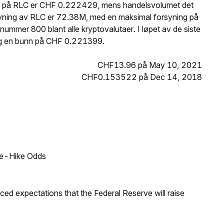
ris på RLC er CHF 0.222429, mens handelsvolumet det
syning av RLC er 72.38M, med en maksimal forsyning på
mmer 800 blant alle kryptovalutaer. I løpet av de siste
g en bunn på CHF 0.221399.
CHF13.96 på May 10, 2021
CHF0.153522 på Dec 14, 2018
ate-Hike Odds
duced expectations that the Federal Reserve will raise