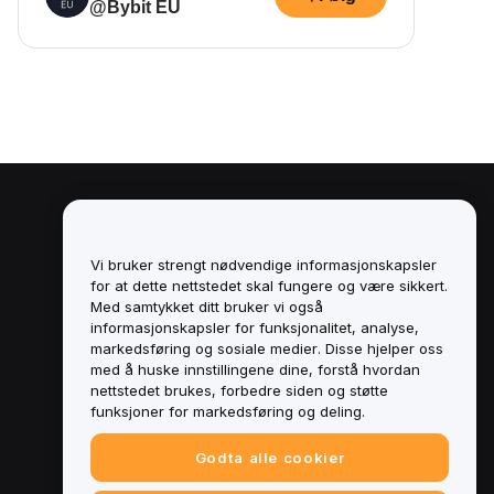
@Bybit EU
Juridisk
Retningslinjer for
Vi bruker strengt nødvendige informasjonskapsler
interessekonflikter
for at dette nettstedet skal fungere og være sikkert.
Med samtykket ditt bruker vi også
Sammendrag av retningslinjene for
informasjonskapsler for funksjonalitet, analyse,
oppbevaring og administrasjon
markedsføring og sosiale medier. Disse hjelper oss
med å huske innstillingene dine, forstå hvordan
ESG-informasjon
nettstedet brukes, forbedre siden og støtte
funksjoner for markedsføring og deling.
Crypto-Asset White Papers
Godta alle cookier