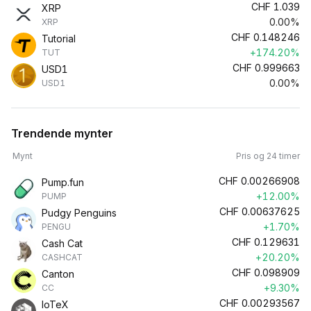
CHF
1.039
XRP
0.00%
XRP
CHF
0.148246
Tutorial
+174.20%
TUT
CHF
0.999663
USD1
0.00%
USD1
Trendende mynter
Mynt
Pris og 24 timer
CHF
0.00266908
Pump.fun
+12.00%
PUMP
CHF
0.00637625
Pudgy Penguins
+1.70%
PENGU
CHF
0.129631
Cash Cat
+20.20%
CASHCAT
CHF
0.098909
Canton
+9.30%
CC
CHF
0.00293567
IoTeX