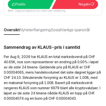
Positiv
Negativ
Merk: Opplysningene er kun ment som veiledning.
Oversikt
Nyheter
Rangering
Sosial
Vanlige spørsmål
Sammendrag av KLAUS-pris i sanntid
Per Aug 9, 2026 har KLAUS en total markedsverdi på CHF
40.65K, noe som representerer en endring på 0.00% i løpet
av de siste 24 timene. Gjeldende pris på KLAUS er CHF
0.00004065, mens handelsvolumet det siste døgnet ligger på
CHF 24.10. Sirkulerende forsyning av KLAUS er 1.00B, med
en maksimal forsyning på 1.00B. Basert på markedsverdi
rangeres KLAUS som nummer 6979 blant alle kryptovalutaer. I
løpet av de siste 24 timene nådde KLAUS en topp på CHF
0.00004074 og en bunn på CHF 0.00004043.