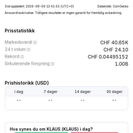
Sist oppdatert: 2026-08-09 13:41:55
(UTC+0)
Datakilde: CoinGecko
Ansvarsfraskrivelse: Tidligere resultater er ingen garanti for fremtidig avkastning.
Prisstatistikk
Markedsverdi
40.65K
24 t volum
24.10
Rekord
0.04495152
Sirkulerende forsyning
1.00B
Prishistorikk (USD)
I dag
7 dager
14 dager
30 dager
--
--
--
--
Hva synes du om KLAUS (KLAUS) i dag?