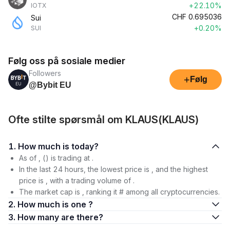
+22.10%
IOTX
CHF
0.695036
Sui
+0.20%
SUI
Følg oss på sosiale medier
Followers
+
Følg
@Bybit EU
Ofte stilte spørsmål om KLAUS(KLAUS)
1. How much is today?
As of , () is trading at .
In the last 24 hours, the lowest price is , and the highest
price is , with a trading volume of .
The market cap is , ranking it # among all cryptocurrencies.
2. How much is one ?
3. How many are there?