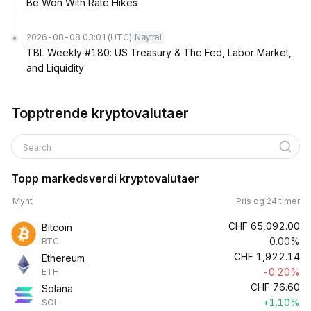
Be Won With Rate Hikes
2026-08-08 03:01
(UTC)
Nøytral
TBL Weekly #180: US Treasury & The Fed, Labor Market,
and Liquidity
Topptrende kryptovalutaer
Search
Topp markedsverdi kryptovalutaer
Mynt
Pris og 24 timer
CHF
65,092.00
Bitcoin
0.00%
BTC
CHF
1,922.14
Ethereum
-0.20%
ETH
CHF
76.60
Solana
+1.10%
SOL