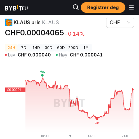
Registrer deg
Kryptopriser
KLAUS pris KLAUS
KLAUS pris
KLAUS
CHF
CHF0.00004065
-0.14%
24H
7D
14D
30D
60D
200D
1Y
Lav
CHF
0.000040
Høy
CHF
0.000041