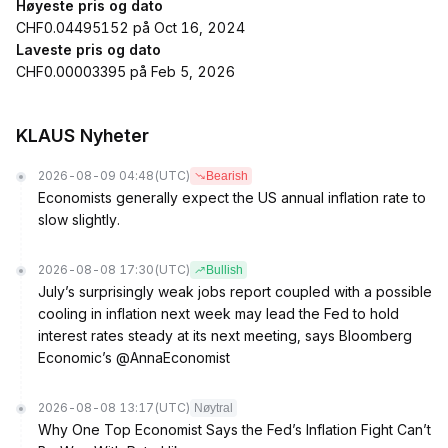
Høyeste pris og dato
CHF0.04495152 på Oct 16, 2024
Laveste pris og dato
CHF0.00003395 på Feb 5, 2026
KLAUS Nyheter
2026-08-09 04:48
(UTC)
Bearish
Economists generally expect the US annual inflation rate to
slow slightly.
2026-08-08 17:30
(UTC)
Bullish
July’s surprisingly weak jobs report coupled with a possible
cooling in inflation next week may lead the Fed to hold
interest rates steady at its next meeting, says Bloomberg
Economic’s @AnnaEconomist
2026-08-08 13:17
(UTC)
Nøytral
Why One Top Economist Says the Fed’s Inflation Fight Can’t