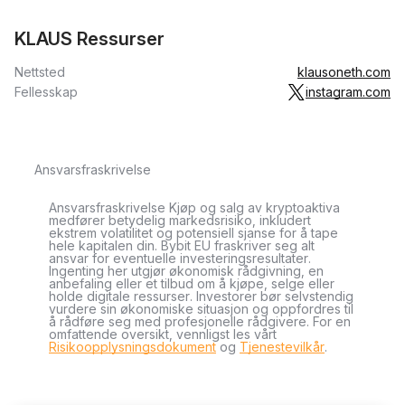
KLAUS Ressurser
Nettsted
klausoneth.com
Fellesskap
instagram.com
Ansvarsfraskrivelse
Ansvarsfraskrivelse Kjøp og salg av kryptoaktiva
medfører betydelig markedsrisiko, inkludert
ekstrem volatilitet og potensiell sjanse for å tape
hele kapitalen din. Bybit EU fraskriver seg alt
ansvar for eventuelle investeringsresultater.
Ingenting her utgjør økonomisk rådgivning, en
anbefaling eller et tilbud om å kjøpe, selge eller
holde digitale ressurser. Investorer bør selvstendig
vurdere sin økonomiske situasjon og oppfordres til
å rådføre seg med profesjonelle rådgivere. For en
omfattende oversikt, vennligst les vårt
Risikoopplysningsdokument
og
Tjenestevilkår
.