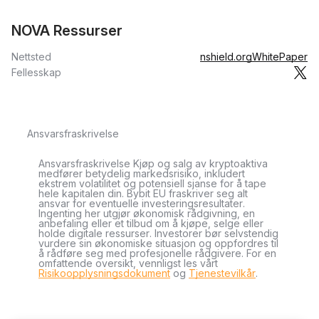
NOVA Ressurser
Nettsted
nshield.org
WhitePaper
Fellesskap
Ansvarsfraskrivelse
Ansvarsfraskrivelse Kjøp og salg av kryptoaktiva
medfører betydelig markedsrisiko, inkludert
ekstrem volatilitet og potensiell sjanse for å tape
hele kapitalen din. Bybit EU fraskriver seg alt
ansvar for eventuelle investeringsresultater.
Ingenting her utgjør økonomisk rådgivning, en
anbefaling eller et tilbud om å kjøpe, selge eller
holde digitale ressurser. Investorer bør selvstendig
vurdere sin økonomiske situasjon og oppfordres til
å rådføre seg med profesjonelle rådgivere. For en
omfattende oversikt, vennligst les vårt
Risikoopplysningsdokument
og
Tjenestevilkår
.