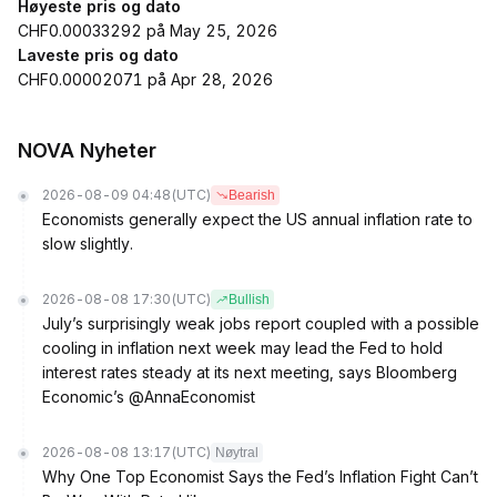
Høyeste pris og dato
CHF0.00033292 på May 25, 2026
Laveste pris og dato
CHF0.00002071 på Apr 28, 2026
NOVA Nyheter
2026-08-09 04:48
(UTC)
Bearish
Economists generally expect the US annual inflation rate to
slow slightly.
2026-08-08 17:30
(UTC)
Bullish
July’s surprisingly weak jobs report coupled with a possible
cooling in inflation next week may lead the Fed to hold
interest rates steady at its next meeting, says Bloomberg
Economic’s @AnnaEconomist
2026-08-08 13:17
(UTC)
Nøytral
Why One Top Economist Says the Fed’s Inflation Fight Can’t