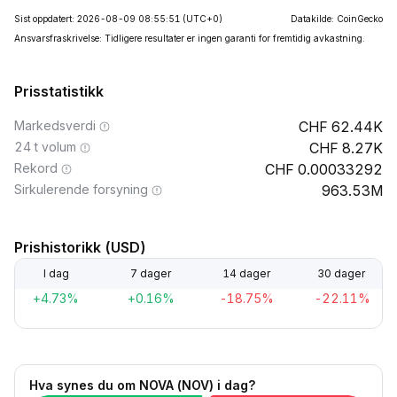
Sist oppdatert: 2026-08-09 08:55:51
(UTC+0)
Datakilde: CoinGecko
Ansvarsfraskrivelse: Tidligere resultater er ingen garanti for fremtidig avkastning.
Prisstatistikk
Markedsverdi
62.44K
24 t volum
8.27K
Rekord
0.00033292
Sirkulerende forsyning
963.53M
Prishistorikk (USD)
I dag
7 dager
14 dager
30 dager
+4.73%
+0.16%
-18.75%
-22.11%
Hva synes du om NOVA (NOV) i dag?