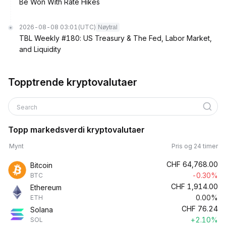
Be Won With Rate Hikes
2026-08-08 03:01
(UTC)
Nøytral
TBL Weekly #180: US Treasury & The Fed, Labor Market,
and Liquidity
Topptrende kryptovalutaer
Search
Topp markedsverdi kryptovalutaer
Mynt
Pris og 24 timer
CHF
64,768.00
Bitcoin
-0.30%
BTC
CHF
1,914.00
Ethereum
0.00%
ETH
CHF
76.24
Solana
+2.10%
SOL