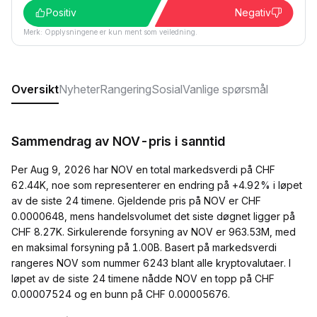
Positiv
Negativ
Merk: Opplysningene er kun ment som veiledning.
Oversikt
Nyheter
Rangering
Sosial
Vanlige spørsmål
Sammendrag av NOV-pris i sanntid
Per Aug 9, 2026 har NOV en total markedsverdi på CHF
62.44K, noe som representerer en endring på +4.92% i løpet
av de siste 24 timene. Gjeldende pris på NOV er CHF
0.0000648, mens handelsvolumet det siste døgnet ligger på
CHF 8.27K. Sirkulerende forsyning av NOV er 963.53M, med
en maksimal forsyning på 1.00B. Basert på markedsverdi
rangeres NOV som nummer 6243 blant alle kryptovalutaer. I
løpet av de siste 24 timene nådde NOV en topp på CHF
0.00007524 og en bunn på CHF 0.00005676.