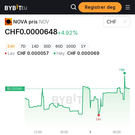
Registrer deg
Kryptopriser
NOVA pris NOV
NOVA pris
NOV
CHF
CHF0.0000648
+4.92%
24H
7D
14D
30D
60D
200D
1Y
Lav
CHF
0.000057
Høy
CHF
0.000069