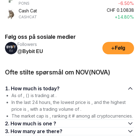
-6.50%
PONS
CHF
0.10838
Cash Cat
+14.80%
CASHCAT
Følg oss på sosiale medier
Followers
+
Følg
@Bybit EU
Ofte stilte spørsmål om NOV(NOVA)
1. How much is today?
As of , () is trading at .
In the last 24 hours, the lowest price is , and the highest
price is , with a trading volume of .
The market cap is , ranking it # among all cryptocurrencies.
2. How much is one ?
3. How many are there?