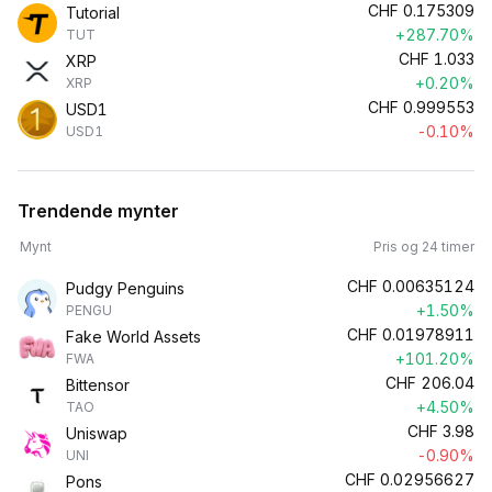
CHF
0.175309
Tutorial
+287.70%
TUT
CHF
1.033
XRP
+0.20%
XRP
CHF
0.999553
USD1
-0.10%
USD1
Trendende mynter
Mynt
Pris og 24 timer
CHF
0.00635124
Pudgy Penguins
+1.50%
PENGU
CHF
0.01978911
Fake World Assets
+101.20%
FWA
CHF
206.04
Bittensor
+4.50%
TAO
CHF
3.98
Uniswap
-0.90%
UNI
CHF
0.02956627
Pons