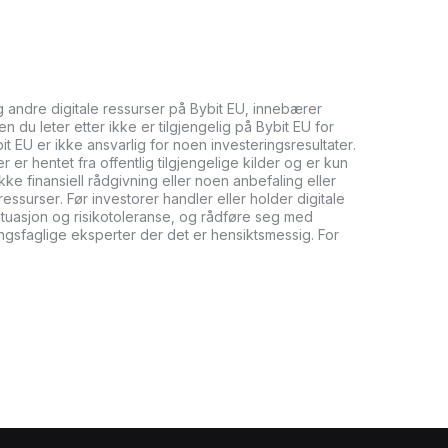
og andre digitale ressurser på Bybit EU, innebærer
n du leter etter ikke er tilgjengelig på Bybit EU for
bit EU er ikke ansvarlig for noen investeringsresultater.
er hentet fra offentlig tilgjengelige kilder og er kun
ikke finansiell rådgivning eller noen anbefaling eller
ressurser. Før investorer handler eller holder digitale
tuasjon og risikotoleranse, og rådføre seg med
ringsfaglige eksperter der det er hensiktsmessig. For