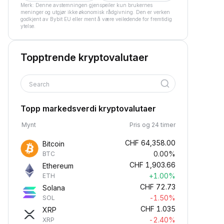
Merk: Denne avstemningen gjenspeiler kun brukernes
meninger og utgjør ikke økonomisk rådgivning. Den er verken
godkjent av Bybit EU eller ment å være veiledende for fremtidig
ytelse.
Topptrende kryptovalutaer
Search
Topp markedsverdi kryptovalutaer
Mynt
Pris og 24 timer
CHF
64,358.00
Bitcoin
0.00%
BTC
CHF
1,903.66
Ethereum
+1.00%
ETH
CHF
72.73
Solana
-1.50%
SOL
CHF
1.035
XRP
-2.40%
XRP