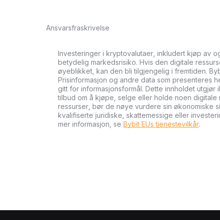
Ansvarsfraskrivelse
Investeringer i kryptovalutaer, inkludert kjøp av 
betydelig markedsrisiko. Hvis den digitale ressurse
øyeblikket, kan den bli tilgjengelig i fremtiden. By
Prisinformasjon og andre data som presenteres her 
gitt for informasjonsformål. Dette innholdet utgjør 
tilbud om å kjøpe, selge eller holde noen digitale 
ressurser, bør de nøye vurdere sin økonomiske si
kvalifiserte juridiske, skattemessige eller investe
mer informasjon, se
Bybit EUs tjenestevilkår
.