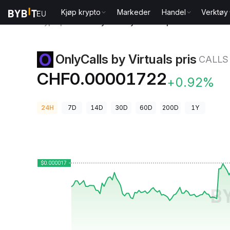
Kjøp krypto
Markeder
Handel
Verktøy
Kryptopriser
OnlyCalls by Virtuals pris CALLS
OnlyCalls by Virtuals pris
CALLS
CHF0.00001722
+0.92%
24H
7D
14D
30D
60D
200D
1Y