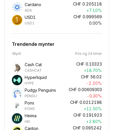
CHF
0.205118
Cardano
+7.10%
ADA
CHF
0.999569
USD1
0.00%
USD1
Trendende mynter
Mynt
Pris og 24 timer
CHF
0.10323
Cash Cat
+18.70%
CASHCAT
CHF
56.02
Hyperliquid
-2.20%
HYPE
CHF
0.00609303
Pudgy Penguins
-0.30%
PENGU
CHF
0.0212198
Pons
+11.50%
PONS
CHF
0.191923
Heima
+2.80%
HEI
CHF
0.095242
Canton