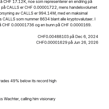
på CHF 17.12K, noe som representerer en endring på
pris på CALLS er CHF 0.00001722, mens handelsvolumet
e forsyning av CALLS er 994.14M, med en maksimal
es CALLS som nummer 8634 blant alle kryptovalutaer. I
 på CHF 0.00001736 og en bunn på CHF 0.0000169.
CHF0.00488103 på Dec 6, 2024
CHF0.00001629 på Jun 26, 2026
rades 49% below its record high
s Wachter, calling him visionary