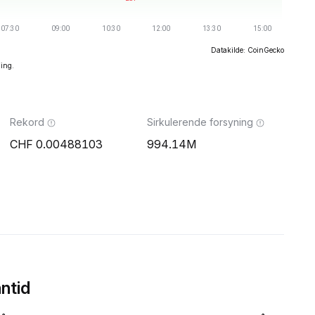
Datakilde: CoinGecko
ning.
Rekord
Sirkulerende forsyning
0.00488103
994.14M
ntid