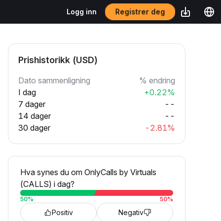
Registrer deg
Logg inn
Prishistorikk (USD)
Dato sammenligning
% endring
I dag
+0.22%
7 dager
--
14 dager
--
30 dager
-2.81%
Hva synes du om OnlyCalls by Virtuals
(CALLS) i dag?
50
%
50
%
Positiv
Negativ