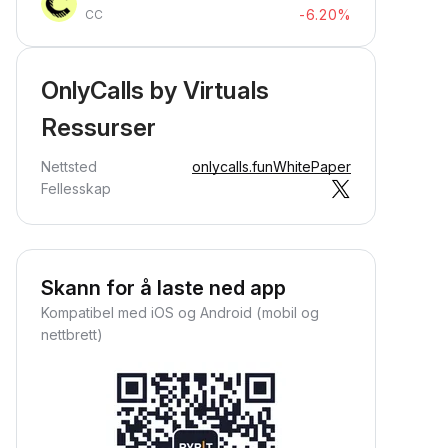
-6.20%
CC
OnlyCalls by Virtuals
Ressurser
Nettsted
onlycalls.fun
WhitePaper
Fellesskap
Skann for å laste ned app
Kompatibel med iOS og Android (mobil og
nettbrett)