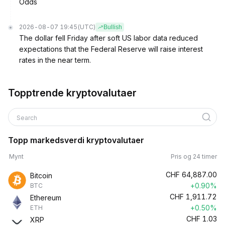
Odds
2026-08-07 19:45
(UTC)
Bullish
The dollar fell Friday after soft US labor data reduced
expectations that the Federal Reserve will raise interest
rates in the near term.
Topptrende kryptovalutaer
Search
Topp markedsverdi kryptovalutaer
Mynt
Pris og 24 timer
CHF
64,887.00
Bitcoin
+0.90%
BTC
CHF
1,911.72
Ethereum
+0.50%
ETH
CHF
1.03
XRP