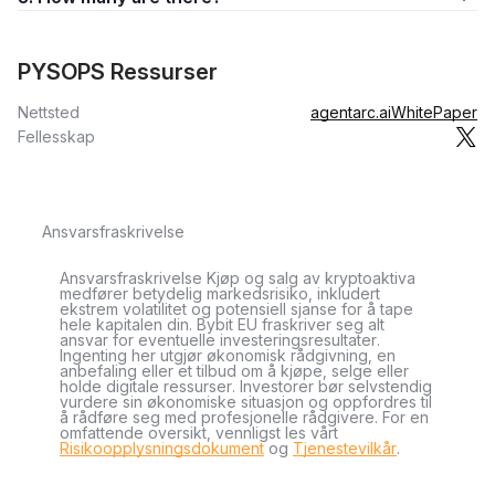
PYSOPS Ressurser
Nettsted
agentarc.ai
WhitePaper
Fellesskap
Ansvarsfraskrivelse
Ansvarsfraskrivelse Kjøp og salg av kryptoaktiva
medfører betydelig markedsrisiko, inkludert
ekstrem volatilitet og potensiell sjanse for å tape
hele kapitalen din. Bybit EU fraskriver seg alt
ansvar for eventuelle investeringsresultater.
Ingenting her utgjør økonomisk rådgivning, en
anbefaling eller et tilbud om å kjøpe, selge eller
holde digitale ressurser. Investorer bør selvstendig
vurdere sin økonomiske situasjon og oppfordres til
å rådføre seg med profesjonelle rådgivere. For en
omfattende oversikt, vennligst les vårt
Risikoopplysningsdokument
og
Tjenestevilkår
.