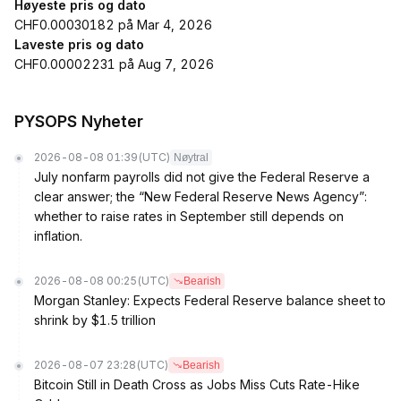
Høyeste pris og dato
CHF0.00030182 på Mar 4, 2026
Laveste pris og dato
CHF0.00002231 på Aug 7, 2026
PYSOPS Nyheter
2026-08-08 01:39
(UTC)
Nøytral
July nonfarm payrolls did not give the Federal Reserve a
clear answer; the “New Federal Reserve News Agency”:
whether to raise rates in September still depends on
inflation.
2026-08-08 00:25
(UTC)
Bearish
Morgan Stanley: Expects Federal Reserve balance sheet to
shrink by $1.5 trillion
2026-08-07 23:28
(UTC)
Bearish
Bitcoin Still in Death Cross as Jobs Miss Cuts Rate-Hike