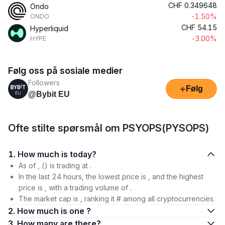
CHF
0.349648
Ondo
-1.50%
ONDO
CHF
54.15
Hyperliquid
-3.00%
HYPE
Følg oss på sosiale medier
Followers
+
Følg
@Bybit EU
Ofte stilte spørsmål om PSYOPS(PYSOPS)
1. How much is today?
As of , () is trading at .
In the last 24 hours, the lowest price is , and the highest
price is , with a trading volume of .
The market cap is , ranking it # among all cryptocurrencies.
2. How much is one ?
3. How many are there?