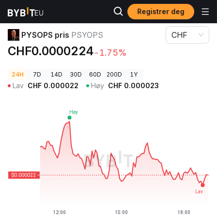
Registrer deg
Kryptopriser
PYSOPS pris PSYOPS
PYSOPS pris
PSYOPS
CHF
CHF0.0000224
-1.75%
24H
7D
14D
30D
60D
200D
1Y
Lav
CHF
0.000022
Høy
CHF
0.000023