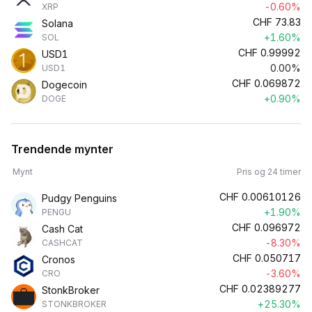
-0.60%
XRP
CHF
73.83
Solana
+1.60%
SOL
CHF
0.99992
USD1
0.00%
USD1
CHF
0.069872
Dogecoin
+0.90%
DOGE
Trendende mynter
Mynt
Pris og 24 timer
CHF
0.00610126
Pudgy Penguins
+1.90%
PENGU
CHF
0.096972
Cash Cat
-8.30%
CASHCAT
CHF
0.050717
Cronos
-3.60%
CRO
CHF
0.02389277
StonkBroker
+25.30%
STONKBROKER