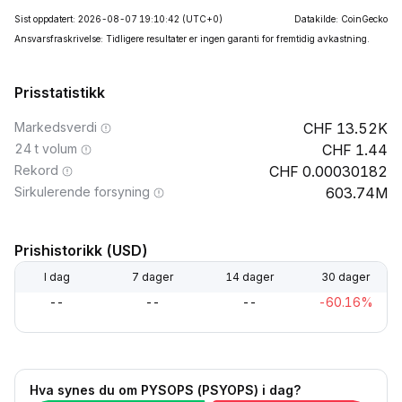
Sist oppdatert: 2026-08-07 19:10:42
(UTC+0)
Datakilde: CoinGecko
Ansvarsfraskrivelse: Tidligere resultater er ingen garanti for fremtidig avkastning.
Prisstatistikk
Markedsverdi
13.52K
24 t volum
1.44
Rekord
0.00030182
Sirkulerende forsyning
603.74M
Prishistorikk (USD)
I dag
7 dager
14 dager
30 dager
--
--
--
-60.16%
Hva synes du om PYSOPS (PSYOPS) i dag?