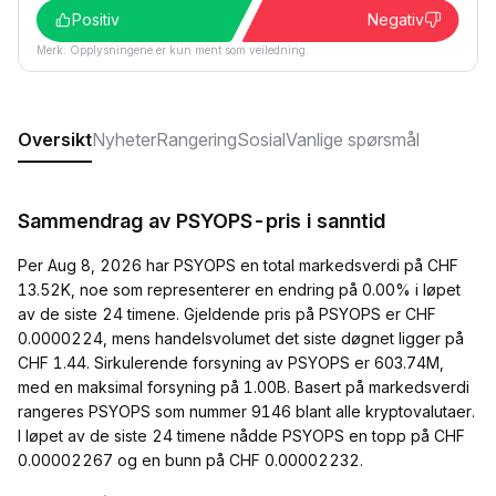
Positiv
Negativ
Merk: Opplysningene er kun ment som veiledning.
Oversikt
Nyheter
Rangering
Sosial
Vanlige spørsmål
Sammendrag av PSYOPS-pris i sanntid
Per Aug 8, 2026 har PSYOPS en total markedsverdi på CHF
13.52K, noe som representerer en endring på 0.00% i løpet
av de siste 24 timene. Gjeldende pris på PSYOPS er CHF
0.0000224, mens handelsvolumet det siste døgnet ligger på
CHF 1.44. Sirkulerende forsyning av PSYOPS er 603.74M,
med en maksimal forsyning på 1.00B. Basert på markedsverdi
rangeres PSYOPS som nummer 9146 blant alle kryptovalutaer.
I løpet av de siste 24 timene nådde PSYOPS en topp på CHF
0.00002267 og en bunn på CHF 0.00002232.