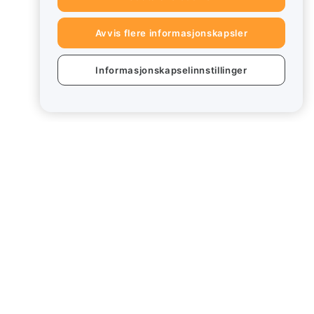
Avvis flere informasjonskapsler
Informasjonskapselinnstillinger
Juridisk
Retningslinjer for
interessekonflikter
Sammendrag av retningslinjene for
oppbevaring og administrasjon
ESG-informasjon