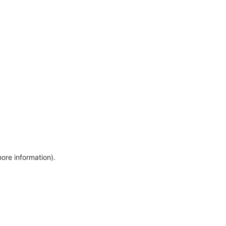
more information)
.