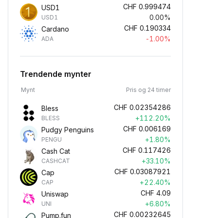
CHF
0.999474
USD1
0.00%
USD1
CHF
0.190334
Cardano
-1.00%
ADA
Trendende mynter
Mynt
Pris og 24 timer
CHF
0.02354286
Bless
+112.20%
BLESS
CHF
0.006169
Pudgy Penguins
+1.80%
PENGU
CHF
0.117426
Cash Cat
+33.10%
CASHCAT
CHF
0.03087921
Cap
+22.40%
CAP
CHF
4.09
Uniswap
+6.80%
UNI
CHF
0.00232645
Pump.fun