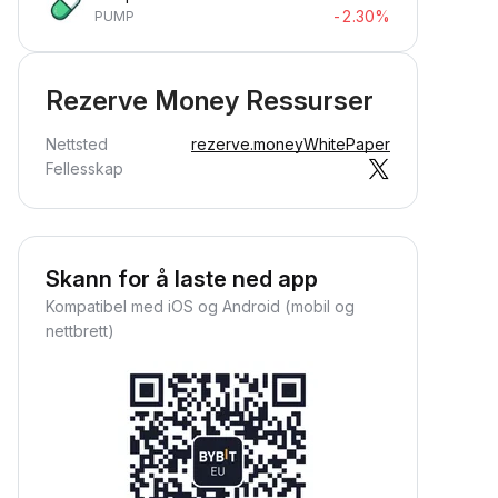
-2.30%
PUMP
Rezerve Money Ressurser
Nettsted
rezerve.money
WhitePaper
Fellesskap
Skann for å laste ned app
Kompatibel med iOS og Android (mobil og
nettbrett)