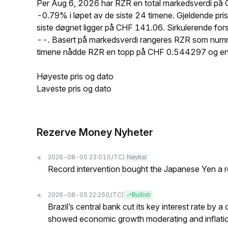
Per Aug 6, 2026 har RZR en total markedsverdi på 
-0.79% i løpet av de siste 24 timene. Gjeldende p
siste døgnet ligger på CHF 141.06. Sirkulerende fo
--. Basert på markedsverdi rangeres RZR som nummer
timene nådde RZR en topp på CHF 0.544297 og e
Høyeste pris og dato
Laveste pris og dato
Rezerve Money Nyheter
2026-08-05 23:01
(UTC)
Nøytral
Record intervention bought the Japanese Yen a r
2026-08-05 22:25
(UTC)
Bullish
Brazil’s central bank cut its key interest rate by a
showed economic growth moderating and inflati