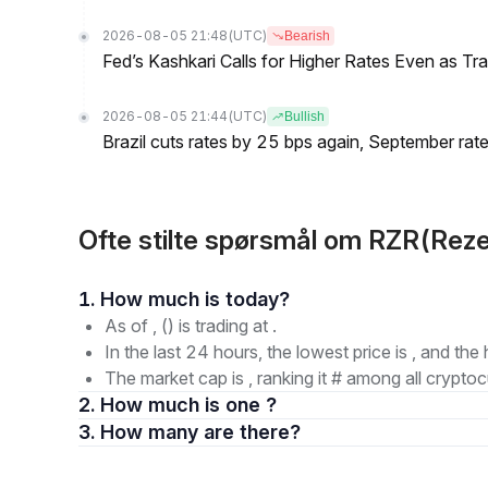
2026-08-05 21:48
(UTC)
Bearish
Fed’s Kashkari Calls for Higher Rates Even as T
2026-08-05 21:44
(UTC)
Bullish
Brazil cuts rates by 25 bps again, September rate
Ofte stilte spørsmål om RZR(Rez
1. How much is today?
As of , () is trading at .
In the last 24 hours, the lowest price is , and the 
The market cap is , ranking it # among all cryptoc
2. How much is one ?
3. How many are there?