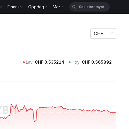
Finans
Oppdag
Mer
CHF
Lav
CHF
0.535214
Høy
CHF
0.565892