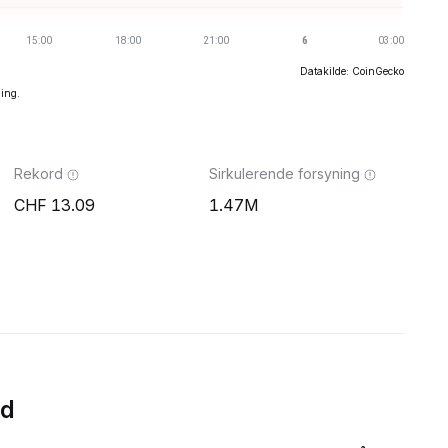
Datakilde: CoinGecko
ning.
Rekord
Sirkulerende forsyning
13.09
1.47M
id