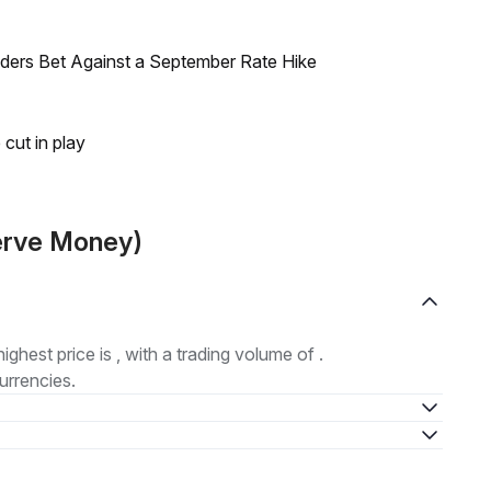
raders Bet Against a September Rate Hike
 cut in play
erve Money)
highest price is , with a trading volume of .
urrencies.