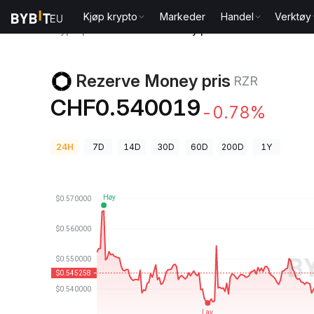
Kjøp krypto
Markeder
Handel
Verktøy
Kryptopriser
Rezerve Money pris RZR
Rezerve Money pris
RZR
CHF0.540019
-0.78%
24H
7D
14D
30D
60D
200D
1Y