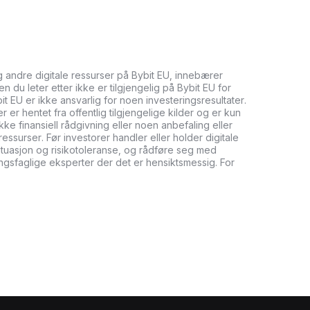
og andre digitale ressurser på Bybit EU, innebærer
n du leter etter ikke er tilgjengelig på Bybit EU for
bit EU er ikke ansvarlig for noen investeringsresultater.
er hentet fra offentlig tilgjengelige kilder og er kun
ikke finansiell rådgivning eller noen anbefaling eller
ressurser. Før investorer handler eller holder digitale
tuasjon og risikotoleranse, og rådføre seg med
ringsfaglige eksperter der det er hensiktsmessig. For