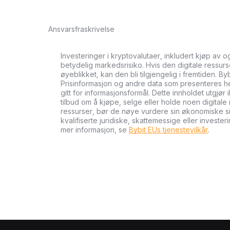
Ansvarsfraskrivelse
Investeringer i kryptovalutaer, inkludert kjøp av 
betydelig markedsrisiko. Hvis den digitale ressurse
øyeblikket, kan den bli tilgjengelig i fremtiden. By
Prisinformasjon og andre data som presenteres her 
gitt for informasjonsformål. Dette innholdet utgjør 
tilbud om å kjøpe, selge eller holde noen digitale 
ressurser, bør de nøye vurdere sin økonomiske si
kvalifiserte juridiske, skattemessige eller investe
mer informasjon, se
Bybit EUs tjenestevilkår
.