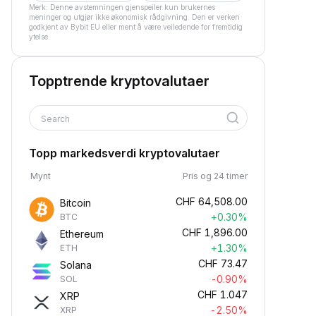
Merk: Denne avstemningen gjenspeiler kun brukernes
meninger og utgjør ikke økonomisk rådgivning. Den er verken
godkjent av Bybit EU eller ment å være veiledende for fremtidig
ytelse.
Topptrende kryptovalutaer
Search
Topp markedsverdi kryptovalutaer
Mynt
Pris og 24 timer
CHF
64,508.00
Bitcoin
+0.30%
BTC
CHF
1,896.00
Ethereum
+1.30%
ETH
CHF
73.47
Solana
-0.90%
SOL
CHF
1.047
XRP
-2.50%
XRP