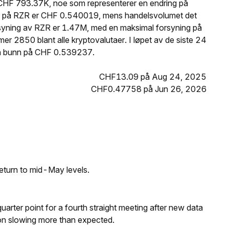
CHF 793.37K, noe som representerer en endring på
ris på RZR er CHF 0.540019, mens handelsvolumet det
rsyning av RZR er 1.47M, med en maksimal forsyning på
 2850 blant alle kryptovalutaer. I løpet av de siste 24
n bunn på CHF 0.539237.
CHF13.09 på Aug 24, 2025
CHF0.47758 på Jun 26, 2026
eturn to mid-May levels.
 quarter point for a fourth straight meeting after new data
on slowing more than expected.