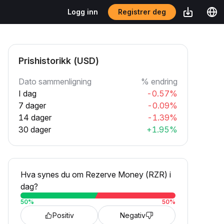
Registrer deg
Logg inn
Prishistorikk (USD)
Dato sammenligning
% endring
I dag
-0.57%
7 dager
-0.09%
14 dager
-1.39%
30 dager
+1.95%
Hva synes du om Rezerve Money (RZR) i
dag?
50
%
50
%
Positiv
Negativ