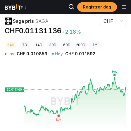
Registrer deg
Kryptopriser
Saga pris SAGA
Saga pris
SAGA
CHF
CHF0.01131136
+2.18%
24H
7D
14D
30D
60D
200D
1Y
Lav
CHF
0.010859
Høy
CHF
0.011592