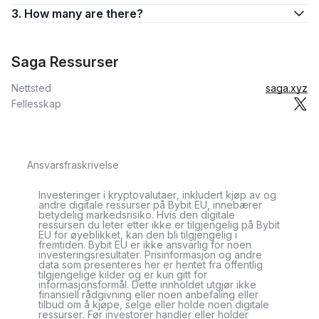
3. How many are there?
Saga Ressurser
Nettsted
saga.xyz
Fellesskap
Ansvarsfraskrivelse
Investeringer i kryptovalutaer, inkludert kjøp av og
andre digitale ressurser på Bybit EU, innebærer
betydelig markedsrisiko. Hvis den digitale
ressursen du leter etter ikke er tilgjengelig på Bybit
EU for øyeblikket, kan den bli tilgjengelig i
fremtiden. Bybit EU er ikke ansvarlig for noen
investeringsresultater. Prisinformasjon og andre
data som presenteres her er hentet fra offentlig
tilgjengelige kilder og er kun gitt for
informasjonsformål. Dette innholdet utgjør ikke
finansiell rådgivning eller noen anbefaling eller
tilbud om å kjøpe, selge eller holde noen digitale
ressurser. Før investorer handler eller holder