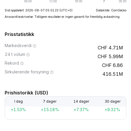
Sist oppdatert: 2026-08-07 05:01:23
(UTC+0)
Datakilde: CoinGecko
Ansvarsfraskrivelse: Tidligere resultater er ingen garanti for fremtidig avkastning.
Prisstatistikk
Markedsverdi
4.71M
24 t volum
5.99M
Rekord
6.86
Sirkulerende forsyning
416.51M
Prishistorikk (USD)
I dag
7 dager
14 dager
30 dager
+1.53%
+15.18%
+7.37%
+9.32%