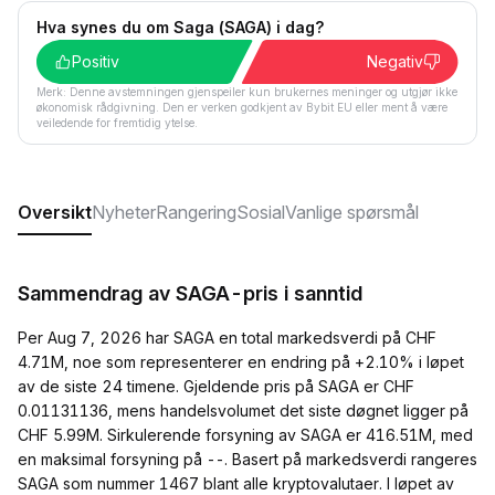
Hva synes du om Saga (SAGA) i dag?
Positiv
Negativ
Merk: Denne avstemningen gjenspeiler kun brukernes meninger og utgjør ikke
økonomisk rådgivning. Den er verken godkjent av Bybit EU eller ment å være
veiledende for fremtidig ytelse.
Oversikt
Nyheter
Rangering
Sosial
Vanlige spørsmål
Sammendrag av SAGA-pris i sanntid
Per Aug 7, 2026 har SAGA en total markedsverdi på CHF
4.71M, noe som representerer en endring på +2.10% i løpet
av de siste 24 timene. Gjeldende pris på SAGA er CHF
0.01131136, mens handelsvolumet det siste døgnet ligger på
CHF 5.99M. Sirkulerende forsyning av SAGA er 416.51M, med
en maksimal forsyning på --. Basert på markedsverdi rangeres
SAGA som nummer 1467 blant alle kryptovalutaer. I løpet av