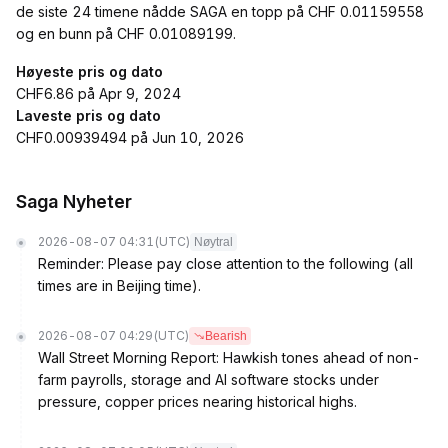
de siste 24 timene nådde SAGA en topp på CHF 0.01159558
og en bunn på CHF 0.01089199.
Høyeste pris og dato
CHF6.86 på Apr 9, 2024
Laveste pris og dato
CHF0.00939494 på Jun 10, 2026
Saga Nyheter
2026-08-07 04:31
(UTC)
Nøytral
Reminder: Please pay close attention to the following (all
times are in Beijing time).
2026-08-07 04:29
(UTC)
Bearish
Wall Street Morning Report: Hawkish tones ahead of non-
farm payrolls, storage and AI software stocks under
pressure, copper prices nearing historical highs.