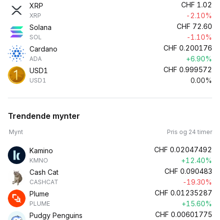
CHF
1.02
XRP
-2.10%
XRP
CHF
72.60
Solana
-1.10%
SOL
CHF
0.200176
Cardano
+6.90%
ADA
CHF
0.999572
USD1
0.00%
USD1
Trendende mynter
Mynt
Pris og 24 timer
CHF
0.02047492
Kamino
+12.40%
KMNO
CHF
0.090483
Cash Cat
-19.30%
CASHCAT
CHF
0.01235287
Plume
+15.60%
PLUME
CHF
0.00601775
Pudgy Penguins