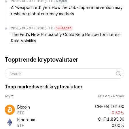
2026-08-07 00:05
(UTC)
Nøytral
A 'weaponized' yen: How the U.S.-Japan intervention may
reshape global currency markets
2026-08-07 00:00
(UTC)
Bearish
The Fed’s New Philosophy Could Be a Recipe for Interest
Rate Volatility
Topptrende kryptovalutaer
Search
Topp markedsverdi kryptovalutaer
Mynt
Pris og 24 timer
CHF
64,161.00
Bitcoin
-0.50%
BTC
CHF
1,895.30
Ethereum
0.00%
ETH