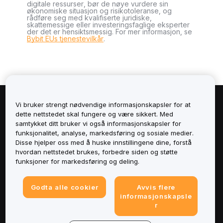
digitale ressurser, bør de nøye vurdere sin
økonomiske situasjon og risikotoleranse, og
rådføre seg med kvalifiserte juridiske,
skattemessige eller investeringsfaglige eksperter
der det er hensiktsmessig. For mer informasjon, se
Bybit EUs tjenestevilkår
.
Vi bruker strengt nødvendige informasjonskapsler for at
Om
dette nettstedet skal fungere og være sikkert. Med
samtykket ditt bruker vi også informasjonskapsler for
Tjenester
funksjonalitet, analyse, markedsføring og sosiale medier.
Disse hjelper oss med å huske innstillingene dine, forstå
hvordan nettstedet brukes, forbedre siden og støtte
Støtte
funksjoner for markedsføring og deling.
Produkter
Godta alle cookier
Avvis flere
informasjonskapsle
Juridisk
r