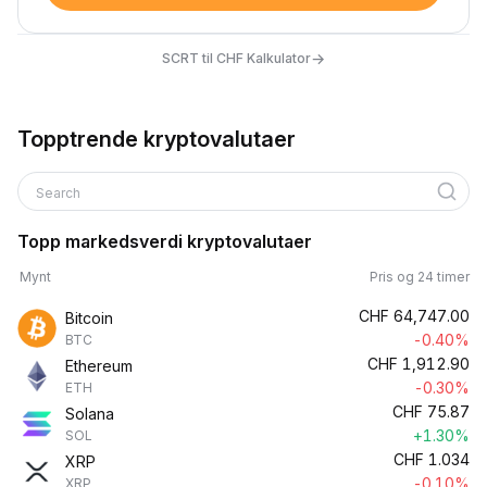
→
SCRT til CHF Kalkulator
Topptrende kryptovalutaer
Search
Topp markedsverdi kryptovalutaer
Mynt
Pris og 24 timer
CHF
64,747.00
Bitcoin
-0.40%
BTC
CHF
1,912.90
Ethereum
-0.30%
ETH
CHF
75.87
Solana
+1.30%
SOL
CHF
1.034
XRP
-0.10%
XRP