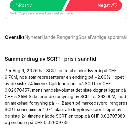
Positiv
Negativ
Merk: Opplysningene er kun ment som veiledning.
Oversikt
Nyheter
Handel
Rangering
Sosial
Vanlige spørsmål
Sammendrag av SCRT-pris i sanntid
Per Aug 9, 2026 har SCRT en total markedsverdi på CHF
9.70M, noe som representerer en endring på +2.06% i løpet
av de siste 24 timene. Gjeldende pris på SCRT er CHF
0.02670457, mens handelsvolumet det siste døgnet ligger på
CHF 5.25M. Sirkulerende forsyning av SCRT er 363.00M, med
en maksimal forsyning på --. Basert på markedsverdi rangeres
SCRT som nummer 1071 blant alle kryptovalutaer. I løpet av
de siste 24 timene nådde SCRT en topp på CHF 0.02707383
og en bunn på CHF 0.02609735.