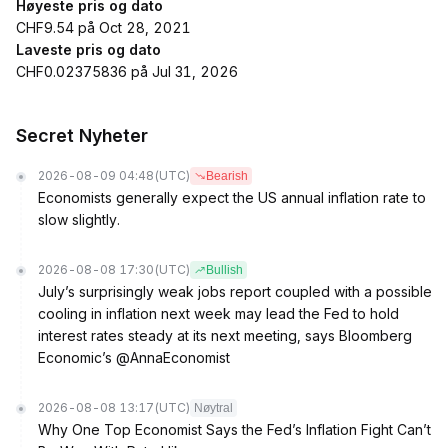
Høyeste pris og dato
CHF9.54 på Oct 28, 2021
Laveste pris og dato
CHF0.02375836 på Jul 31, 2026
Secret Nyheter
2026-08-09 04:48
(UTC)
Bearish
Economists generally expect the US annual inflation rate to
slow slightly.
2026-08-08 17:30
(UTC)
Bullish
July’s surprisingly weak jobs report coupled with a possible
cooling in inflation next week may lead the Fed to hold
interest rates steady at its next meeting, says Bloomberg
Economic’s @AnnaEconomist
2026-08-08 13:17
(UTC)
Nøytral
Why One Top Economist Says the Fed’s Inflation Fight Can’t