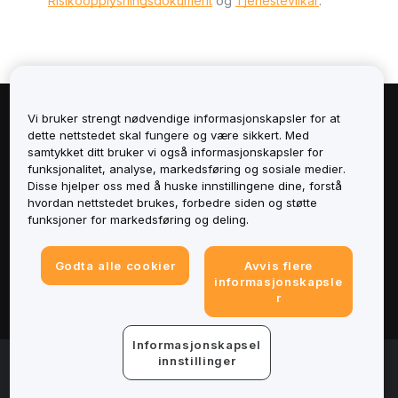
Risikoopplysningsdokument
og
Tjenestevilkår
.
Vi bruker strengt nødvendige informasjonskapsler for at
Om
dette nettstedet skal fungere og være sikkert. Med
samtykket ditt bruker vi også informasjonskapsler for
Tjenester
funksjonalitet, analyse, markedsføring og sosiale medier.
Disse hjelper oss med å huske innstillingene dine, forstå
hvordan nettstedet brukes, forbedre siden og støtte
Støtte
funksjoner for markedsføring og deling.
Produkter
Godta alle cookier
Avvis flere
informasjonskapsle
Juridisk
r
Informasjonskapsel
© 2025-2026 Bybit.eu. All rights reserved.
innstillinger
Tjenestevilkår
|
Vilkår for personvern
|
Avtrykk