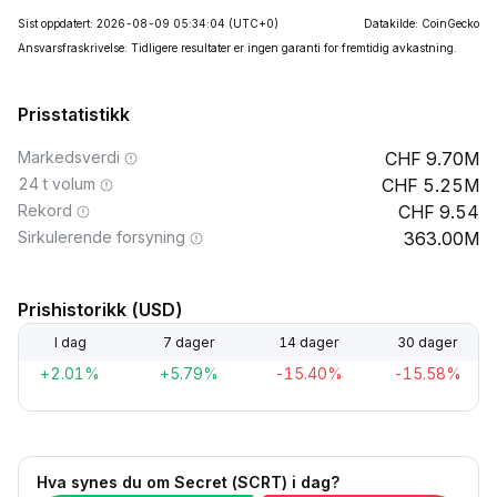
Sist oppdatert: 2026-08-09 05:34:04
(UTC+0)
Datakilde: CoinGecko
Ansvarsfraskrivelse: Tidligere resultater er ingen garanti for fremtidig avkastning.
Prisstatistikk
Markedsverdi
9.70M
24 t volum
5.25M
Rekord
9.54
Sirkulerende forsyning
363.00M
Prishistorikk (USD)
I dag
7 dager
14 dager
30 dager
+2.01%
+5.79%
-15.40%
-15.58%
Hva synes du om Secret (SCRT) i dag?