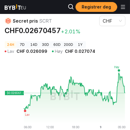
Registrer deg
Kryptopriser
Secret pris SCRT
Secret pris
SCRT
CHF
CHF0.02670457
+2.01%
24H
7D
14D
30D
60D
200D
1Y
Lav
CHF
0.026099
Høy
CHF
0.027074