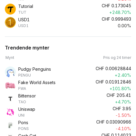
CHF
0.173045
Tutorial
+248.70%
TUT
CHF
0.999493
USD1
0.00%
USD1
Trendende mynter
Mynt
Pris og 24 timer
CHF
0.00628844
Pudgy Penguins
+2.40%
PENGU
CHF
0.01912846
Fake World Assets
+101.80%
FWA
CHF
205.41
Bittensor
+4.70%
TAO
CHF
3.95
Uniswap
-1.50%
UNI
CHF
0.03090966
Pons
-4.10%
PONS
CHF
0.114023
Cash Cat