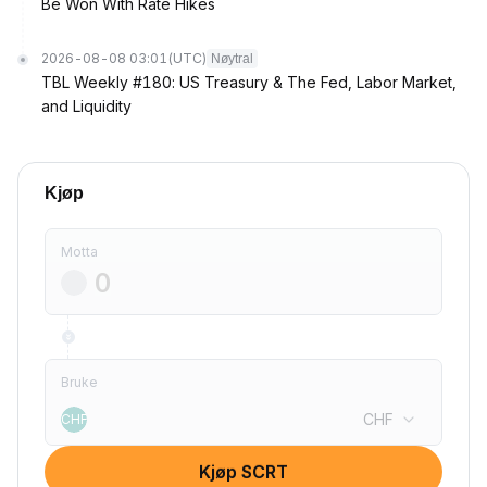
Be Won With Rate Hikes
2026-08-08 03:01
(UTC)
Nøytral
TBL Weekly #180: US Treasury & The Fed, Labor Market,
and Liquidity
Kjøp
Motta
Bruke
CHF
CHF
Kjøp SCRT