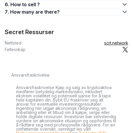
6. How to sell ?
7. How many are there?
Secret Ressurser
Nettsted
scrt.network
Fellesskap
Ansvarsfraskrivelse
Ansvarsfraskrivelse Kjøp og salg av kryptoaktiva
medfører betydelig markedsrisiko, inkludert
ekstrem volatilitet og potensiell sjanse for å tape
hele kapitalen din. Bybit EU fraskriver seg alt
ansvar for eventuelle investeringsresultater.
Ingenting her utgjør økonomisk rådgivning, en
anbefaling eller et tilbud om å kjøpe, selge eller
holde digitale ressurser. Investorer bør selvstendig
vurdere sin økonomiske situasjon og oppfordres til
å rådføre seg med profesjonelle rådgivere. For en
omfattende oversikt, vennligst les vårt