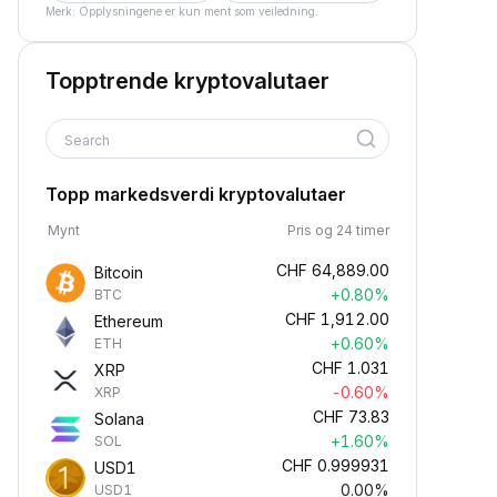
Merk: Opplysningene er kun ment som veiledning.
Topptrende kryptovalutaer
Search
Topp markedsverdi kryptovalutaer
Mynt
Pris og 24 timer
CHF
64,889.00
Bitcoin
+0.80%
BTC
CHF
1,912.00
Ethereum
+0.60%
ETH
CHF
1.031
XRP
-0.60%
XRP
CHF
73.83
Solana
+1.60%
SOL
CHF
0.999931
USD1
0.00%
USD1