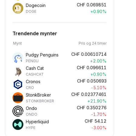
CHF
0.069851
Dogecoin
+0.90%
DOGE
Trendende mynter
Mynt
Pris og 24 timer
CHF
0.00610714
Pudgy Penguins
+2.00%
PENGU
CHF
0.096611
Cash Cat
+0.90%
CASHCAT
CHF
0.050693
Cronos
-5.10%
CRO
CHF
0.02377461
StonkBroker
+21.90%
STONKBROKER
CHF
0.350276
Ondo
-1.70%
ONDO
CHF
54.12
Hyperliquid
-3.00%
HYPE