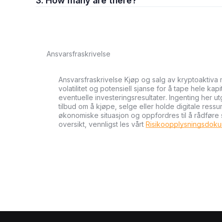
3. How many are there?
Ansvarsfraskrivelse
Ansvarsfraskrivelse Kjøp og salg av kryptoaktiva 
volatilitet og potensiell sjanse for å tape hele kapi
eventuelle investeringsresultater. Ingenting her u
tilbud om å kjøpe, selge eller holde digitale ressu
økonomiske situasjon og oppfordres til å rådføre
oversikt, vennligst les vårt
Risikoopplysningsdok