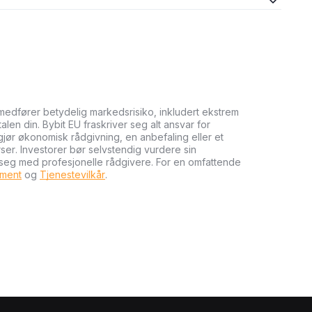
medfører betydelig markedsrisiko, inkludert ekstrem
talen din. Bybit EU fraskriver seg alt ansvar for
tgjør økonomisk rådgivning, en anbefaling eller et
rser. Investorer bør selvstendig vurdere sin
 seg med profesjonelle rådgivere. For en omfattende
ument
og
Tjenestevilkår
.