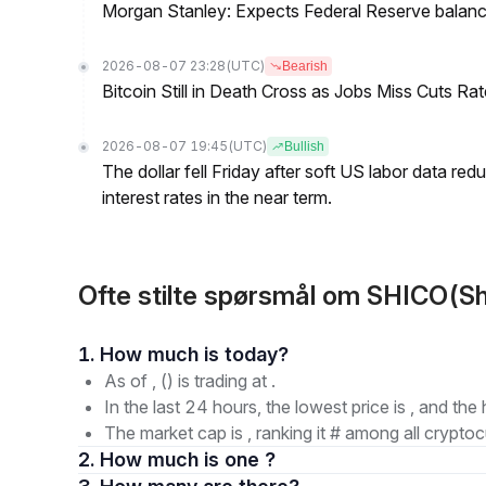
Morgan Stanley: Expects Federal Reserve balance 
2026-08-07 23:28
(UTC)
Bearish
Bitcoin Still in Death Cross as Jobs Miss Cuts R
2026-08-07 19:45
(UTC)
Bullish
The dollar fell Friday after soft US labor data re
interest rates in the near term.
Ofte stilte spørsmål om SHICO(S
1. How much is today?
As of , () is trading at .
In the last 24 hours, the lowest price is , and the 
The market cap is , ranking it # among all cryptoc
2. How much is one ?