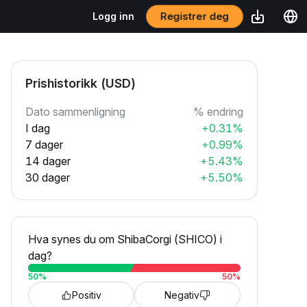
Registrer deg
Logg inn
Prishistorikk (USD)
Dato sammenligning
% endring
I dag
+0.31%
7 dager
+0.99%
14 dager
+5.43%
30 dager
+5.50%
Hva synes du om ShibaCorgi (SHICO) i
dag?
50
%
50
%
Positiv
Negativ