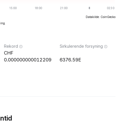
Datakilde: CoinGecko
ning.
Rekord
Sirkulerende forsyning
0.000000000012209
6376.59E
ntid