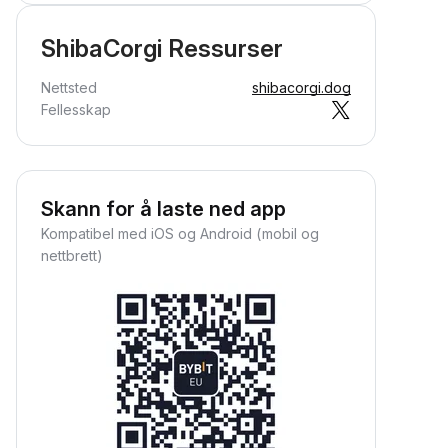
ShibaCorgi Ressurser
Nettsted
shibacorgi.dog
Fellesskap
Skann for å laste ned app
Kompatibel med iOS og Android (mobil og
nettbrett)