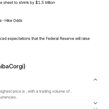
sheet to shrink by $1.5 trillion
ate-Hike Odds
duced expectations that the Federal Reserve will raise
hibaCorgi)
highest price is , with a trading volume of .
urrencies.