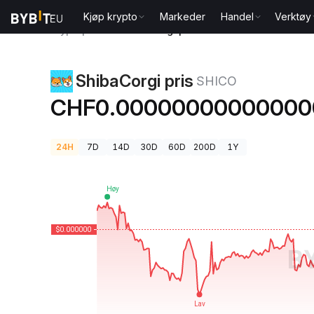
Kjøp krypto
Markeder
Handel
Verktøy
Kryptopriser
ShibaCorgi pris SHICO
ShibaCorgi pris
SHICO
CHF0.00000000000000
24H
7D
14D
30D
60D
200D
1Y