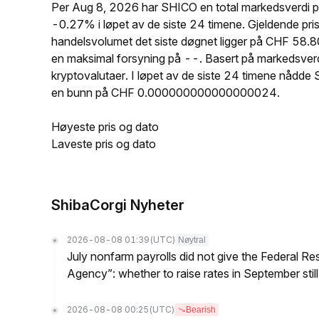
Per Aug 8, 2026 har SHICO en total markedsverdi 
-0.27% i løpet av de siste 24 timene. Gjeldende
handelsvolumet det siste døgnet ligger på CHF 58.
en maksimal forsyning på --. Basert på markedsve
kryptovalutaer. I løpet av de siste 24 timene n
en bunn på CHF 0.000000000000000024.
Høyeste pris og dato
Laveste pris og dato
ShibaCorgi Nyheter
2026-08-08 01:39
(UTC)
Nøytral
July nonfarm payrolls did not give the Federal 
Agency”: whether to raise rates in September still
2026-08-08 00:25
(UTC)
Bearish