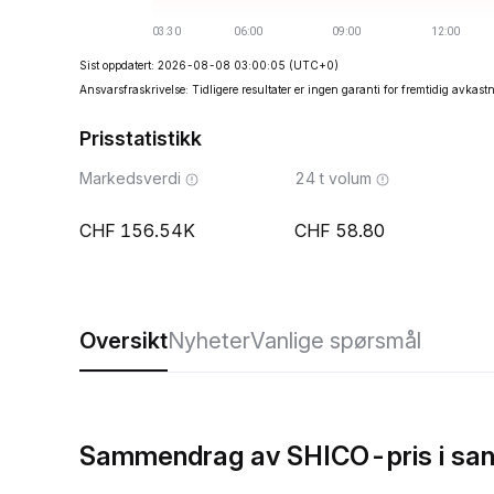
Sist oppdatert: 2026-08-08 03:00:05
(UTC+0)
Ansvarsfraskrivelse: Tidligere resultater er ingen garanti for fremtidig avkast
Prisstatistikk
Markedsverdi
24 t volum
156.54K
58.80
Oversikt
Nyheter
Vanlige spørsmål
Sammendrag av SHICO-pris i san