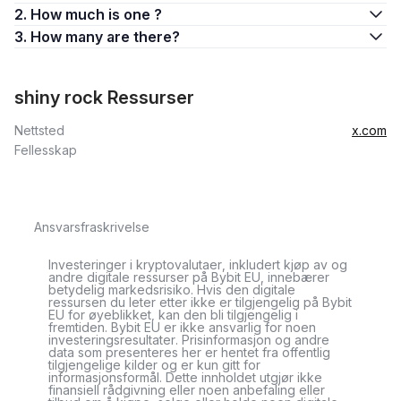
2. How much is one ?
3. How many are there?
shiny rock Ressurser
Nettsted
x.com
Fellesskap
Ansvarsfraskrivelse
Investeringer i kryptovalutaer, inkludert kjøp av og
andre digitale ressurser på Bybit EU, innebærer
betydelig markedsrisiko. Hvis den digitale
ressursen du leter etter ikke er tilgjengelig på Bybit
EU for øyeblikket, kan den bli tilgjengelig i
fremtiden. Bybit EU er ikke ansvarlig for noen
investeringsresultater. Prisinformasjon og andre
data som presenteres her er hentet fra offentlig
tilgjengelige kilder og er kun gitt for
informasjonsformål. Dette innholdet utgjør ikke
finansiell rådgivning eller noen anbefaling eller