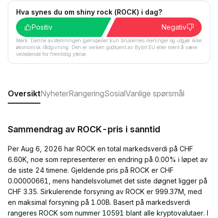
Hva synes du om shiny rock (ROCK) i dag?
Positiv
Negativ
Merk: Denne avstemningen gjenspeiler kun brukernes meninger og utgjør ikke
økonomisk rådgivning. Den er verken godkjent av Bybit EU eller ment å være
veiledende for fremtidig ytelse.
Oversikt
Nyheter
Rangering
Sosial
Vanlige spørsmål
Sammendrag av ROCK-pris i sanntid
Per Aug 6, 2026 har ROCK en total markedsverdi på CHF
6.60K, noe som representerer en endring på 0.00% i løpet av
de siste 24 timene. Gjeldende pris på ROCK er CHF
0.00000661, mens handelsvolumet det siste døgnet ligger på
CHF 3.35. Sirkulerende forsyning av ROCK er 999.37M, med
en maksimal forsyning på 1.00B. Basert på markedsverdi
rangeres ROCK som nummer 10591 blant alle kryptovalutaer. I