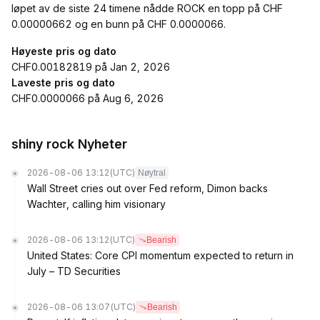
løpet av de siste 24 timene nådde ROCK en topp på CHF
0.00000662 og en bunn på CHF 0.0000066.
Høyeste pris og dato
CHF0.00182819 på Jan 2, 2026
Laveste pris og dato
CHF0.0000066 på Aug 6, 2026
shiny rock Nyheter
2026-08-06 13:12
(UTC)
Nøytral
Wall Street cries out over Fed reform, Dimon backs
Wachter, calling him visionary
2026-08-06 13:12
(UTC)
Bearish
United States: Core CPI momentum expected to return in
July – TD Securities
2026-08-06 13:07
(UTC)
Bearish