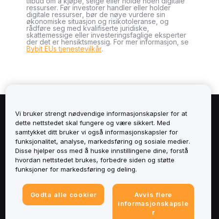
tilbud om å kjøpe, selge eller holde noen digitale
ressurser. Før investorer handler eller holder
digitale ressurser, bør de nøye vurdere sin
økonomiske situasjon og risikotoleranse, og
rådføre seg med kvalifiserte juridiske,
skattemessige eller investeringsfaglige eksperter
der det er hensiktsmessig. For mer informasjon, se
Bybit EUs tjenestevilkår
.
Vi bruker strengt nødvendige informasjonskapsler for at
Om
dette nettstedet skal fungere og være sikkert. Med
samtykket ditt bruker vi også informasjonskapsler for
Tjenester
funksjonalitet, analyse, markedsføring og sosiale medier.
Disse hjelper oss med å huske innstillingene dine, forstå
hvordan nettstedet brukes, forbedre siden og støtte
Støtte
funksjoner for markedsføring og deling.
Produkter
Godta alle cookier
Avvis flere
informasjonskapsle
Juridisk
r