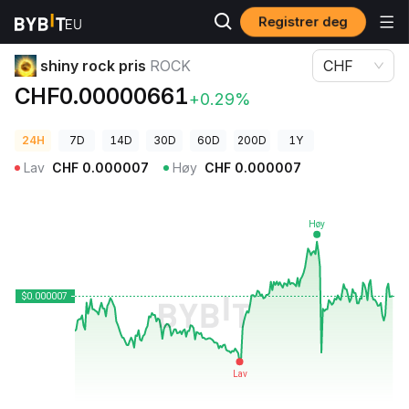
Registrer deg
Kryptopriser
shiny rock pris ROCK
shiny rock pris
ROCK
CHF
CHF0.00000661
+0.29%
24H
7D
14D
30D
60D
200D
1Y
Lav
CHF
0.000007
Høy
CHF
0.000007