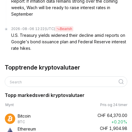
Report: If inflation data remains strong over the coming
weeks, Wach will be ready to raise interest rates in
September
2026-08-06 12:22
(UTC)
Bearish
U.S. Treasury yields widened their decline amid reports on
Google's bond issuance plan and Federal Reserve interest
rate hikes.
Topptrende kryptovalutaer
Search
Topp markedsverdi kryptovalutaer
Mynt
Pris og 24 timer
CHF
64,370.00
Bitcoin
+0.20%
BTC
CHF
1,904.98
Ethereum