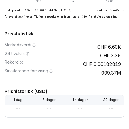
Sist oppdatert: 2026-08-06 13:44:32
(UTC+0)
Datakilde: CoinGecko
Ansvarsfraskrivelse: Tidligere resultater er ingen garanti for fremtidig avkastning.
Prisstatistikk
Markedsverdi
6.60K
24 t volum
3.35
Rekord
0.00182819
Sirkulerende forsyning
999.37M
Prishistorikk (USD)
I dag
7 dager
14 dager
30 dager
--
--
--
--