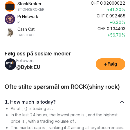
CHF
0.02000022
StonkBroker
+41.20%
STONKBROKER
CHF
0.092485
Pi Network
+6.20%
PI
CHF
0.134403
Cash Cat
+56.70%
CASHCAT
Følg oss på sosiale medier
Followers
+
Følg
@Bybit EU
Ofte stilte spørsmål om ROCK(shiny rock)
1. How much is today?
As of , () is trading at .
In the last 24 hours, the lowest price is , and the highest
price is , with a trading volume of .
The market cap is , ranking it # among all cryptocurrencies.