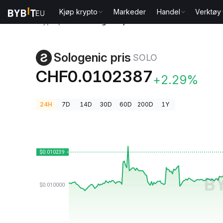
Kjøp krypto
Markeder
Handel
Verktøy
Kryptopriser
Sologenic pris SOLO
Sologenic pris
SOLO
CHF0.0102387
+2.29%
24H
7D
14D
30D
60D
200D
1Y