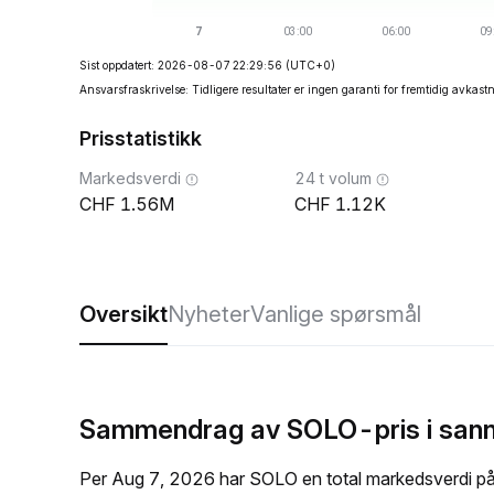
Sist oppdatert: 2026-08-07 22:29:56
(UTC+0)
Ansvarsfraskrivelse: Tidligere resultater er ingen garanti for fremtidig avkast
Prisstatistikk
Markedsverdi
24 t volum
1.56M
1.12K
Oversikt
Nyheter
Vanlige spørsmål
Sammendrag av SOLO-pris i sann
Per Aug 7, 2026 har SOLO en total markedsverdi p