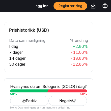
Registrer deg
Logg inn
Prishistorikk (USD)
Dato sammenligning
% endring
I dag
+2.86%
7 dager
-11.06%
14 dager
-19.83%
30 dager
-12.86%
Hva synes du om Sologenic (SOLO) i dag?
50
%
50
%
Positiv
Negativ
Merk: Opplysningene er kun ment som veiledning.