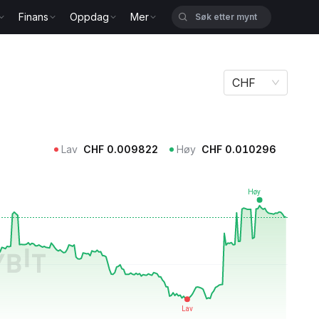
Finans
Oppdag
Mer
CHF
Lav
CHF
0.009822
Høy
CHF
0.010296