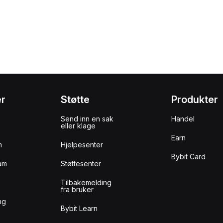
er
Støtte
Produkter
Send inn en sak
Handel
eller klage
Earn
m
Hjelpesenter
Bybit Card
am
Støttesenter
Tilbakemelding
fra bruker
ng
Bybit Learn