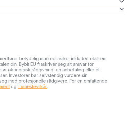
medfører betydelig markedsrisiko, inkludert ekstrem
talen din. Bybit EU fraskriver seg alt ansvar for
tgjør økonomisk rådgivning, en anbefaling eller et
rser. Investorer bør selvstendig vurdere sin
 seg med profesjonelle rådgivere. For en omfattende
ument
og
Tjenestevilkår
.