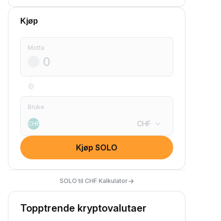
Kjøp
Motta
Bruke
CHF
CHF
Kjøp SOLO
→
SOLO til CHF Kalkulator
Topptrende kryptovalutaer