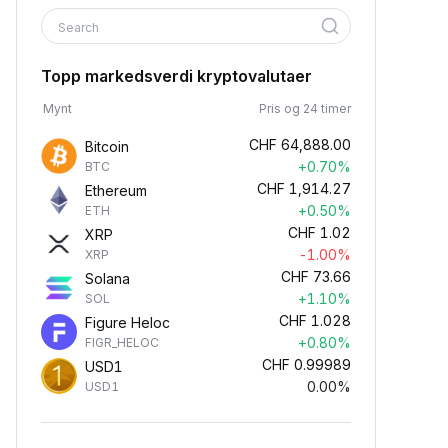
Search
Topp markedsverdi kryptovalutaer
Mynt
Pris og 24 timer
CHF
64,888.00
Bitcoin
+0.70%
BTC
CHF
1,914.27
Ethereum
+0.50%
ETH
CHF
1.02
XRP
-1.00%
XRP
CHF
73.66
Solana
+1.10%
SOL
CHF
1.028
Figure Heloc
+0.80%
FIGR_HELOC
CHF
0.99989
USD1
0.00%
USD1