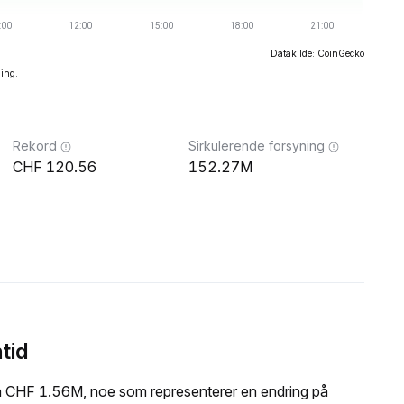
Datakilde: CoinGecko
ning.
Rekord
Sirkulerende forsyning
120.56
152.27M
tid
å CHF 1.56M, noe som representerer en endring på