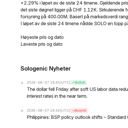
+2.29% i løpet av de siste 24 timene. Gjeldende 
det siste døgnet ligger på CHF 1.12K. Sirkulerend
forsyning på 400.00M. Basert på markedsverdi ran
I løpet av de siste 24 timene nådde SOLO en top
Høyeste pris og dato
Laveste pris og dato
Sologenic Nyheter
2026-08-07 19:45
(UTC)
Bullish
The dollar fell Friday after soft US labor data re
interest rates in the near term.
2026-08-07 19:42
(UTC)
Bearish
Philippines: BSP policy outlook shifts – Standard