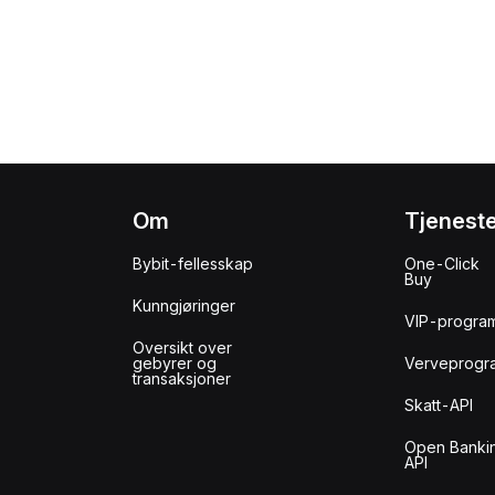
Om
Tjenest
Bybit-fellesskap
One-Click
Buy
Kunngjøringer
VIP-progra
Oversikt over
gebyrer og
Verveprogr
transaksjoner
Skatt-API
Open Banki
API