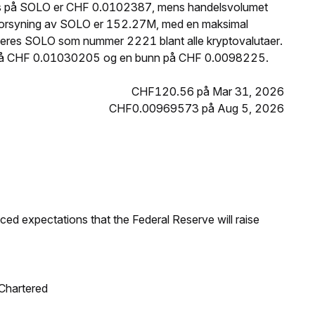
pris på SOLO er CHF 0.0102387, mens handelsvolumet
e forsyning av SOLO er 152.27M, med en maksimal
geres SOLO som nummer 2221 blant alle kryptovalutaer.
p på CHF 0.01030205 og en bunn på CHF 0.0098225.
CHF120.56 på Mar 31, 2026
CHF0.00969573 på Aug 5, 2026
duced expectations that the Federal Reserve will raise
 Chartered