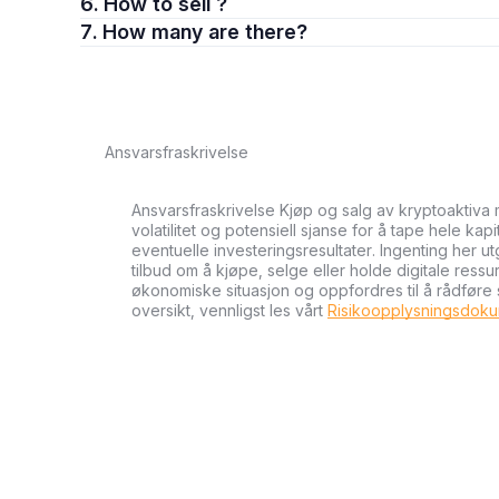
6. How to sell ?
7. How many are there?
Ansvarsfraskrivelse
Ansvarsfraskrivelse Kjøp og salg av kryptoaktiva 
volatilitet og potensiell sjanse for å tape hele kapi
eventuelle investeringsresultater. Ingenting her u
tilbud om å kjøpe, selge eller holde digitale ressu
økonomiske situasjon og oppfordres til å rådføre
oversikt, vennligst les vårt
Risikoopplysningsdok