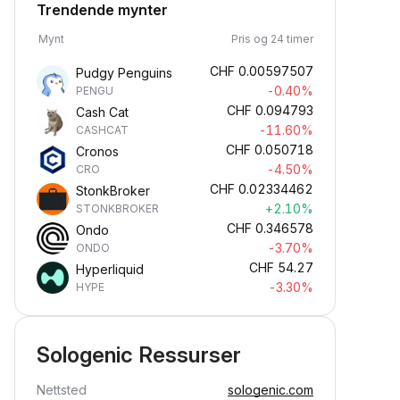
Trendende mynter
Mynt
Pris og 24 timer
CHF
0.00597507
Pudgy Penguins
-0.40%
PENGU
CHF
0.094793
Cash Cat
-11.60%
CASHCAT
CHF
0.050718
Cronos
-4.50%
CRO
CHF
0.02334462
StonkBroker
+2.10%
STONKBROKER
CHF
0.346578
Ondo
-3.70%
ONDO
CHF
54.27
Hyperliquid
-3.30%
HYPE
Sologenic Ressurser
Nettsted
sologenic.com