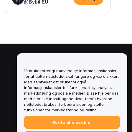
@Bybit EU
Juridisk
Retningslinjer for
Vi bruker strengt nødvendige informasjonskapsler
interessekonflikter
for at dette nettstedet skal fungere og være sikkert.
Med samtykket ditt bruker vi også
Sammendrag av retningslinjene for
informasjonskapsler for funksjonalitet, analyse,
oppbevaring og administrasjon
markedsføring og sosiale medier. Disse hjelper oss
med å huske innstillingene dine, forstå hvordan
ESG-informasjon
nettstedet brukes, forbedre siden og støtte
funksjoner for markedsføring og deling.
Crypto-Asset White Papers
Godta alle cookier